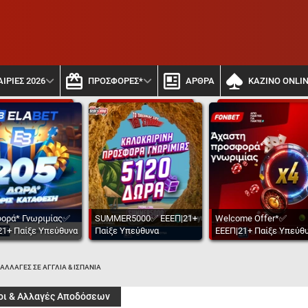
ΙΡΙΕΣ 2026
ΠΡΟΣΦΟΡΕΣ*
ΑΡΘΡΑ
ΚΑΖΙΝΟ ONLI
ορά* Γνωριμίας✅
SUMMER5000✅ ΕΕΕΠ|21+
Welcome Offer*✅
21+ Παίξε Υπεύθυνα
Παίξε Υπεύθυνα
ΕΕΕΠ|21+ Παίξε Υπεύθ
ΑΛΛΑΓΕΣ ΣΕ ΑΓΓΛΙΑ & ΙΣΠΑΝΙΑ
οι & Αλλαγές Αποδόσεων