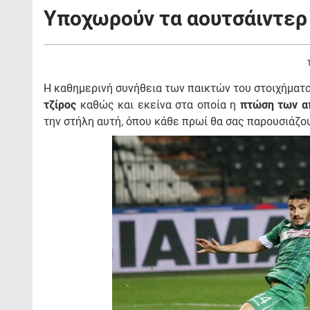
Υποχωρούν τα αουτσάιντερ σ
Η καθημερινή συνήθεια των παικτών του στοιχήματο
τζίρος
καθώς και εκείνα στα οποία η
πτώση των α
την στήλη αυτή, όπου κάθε πρωί θα σας παρουσιάζουμ