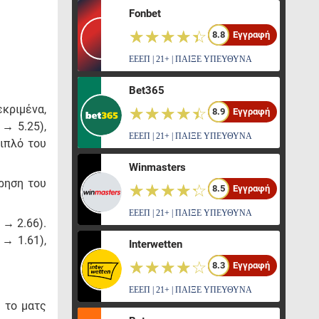
Fonbet
☆☆☆☆☆
★★★★★
8.8
Εγγραφή
ΕΕΕΠ | 21+ | ΠΑΙΞΕ ΥΠΕΥΘΥΝΑ
Bet365
κριμένα,
☆☆☆☆☆
★★★★★
8.9
Εγγραφή
 → 5.25),
ΕΕΕΠ | 21+ | ΠΑΙΞΕ ΥΠΕΥΘΥΝΑ
διπλό του
Winmasters
ρηση του
☆☆☆☆☆
★★★★★
8.5
Εγγραφή
ΕΕΕΠ | 21+ | ΠΑΙΞΕ ΥΠΕΥΘΥΝΑ
 → 2.66).
 → 1.61),
Interwetten
☆☆☆☆☆
★★★★★
8.3
Εγγραφή
ΕΕΕΠ | 21+ | ΠΑΙΞΕ ΥΠΕΥΘΥΝΑ
 το ματς