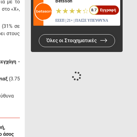
Betsson
ια με το
 στο «Χ»,
☆☆☆☆☆
★★★★★
8.7
Εγγραφή
ΕΕΕΠ | 21+ | ΠΑΙΞΕ ΥΠΕΥΘΥΝΑ
ς (31% σε
ρει στους
Όλες οι Στοιχηματικές
εγχάγη -
γιαξ
(3.75
εύθυνα
νή,
ο άσος