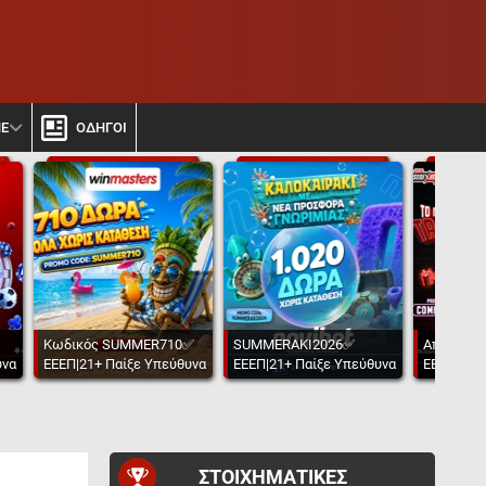
NE
ΟΔΗΓΟΙ
Κωδικός SUMMER710✅
SUMMERAKI2026✅
Αποκλεισ
υνα
ΕΕΕΠ|21+ Παίξε Υπεύθυνα
ΕΕΕΠ|21+ Παίξε Υπεύθυνα
ΕΕΕΠ|21+
ΣΤΟΙΧΗΜΑΤΙΚΕΣ