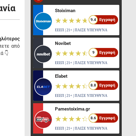
ανία
Stoiximan
☆☆☆☆☆
★★★★★
9.4
Εγγραφή
ΕΕΕΠ | 21+ | ΠΑΙΞΕ ΥΠΕΥΘΥΝΑ
ηλότερος
Novibet
έπετε από
☆☆☆☆☆
★★★★★
9
Εγγραφή
ά 👇
ΕΕΕΠ | 21+ | ΠΑΙΞΕ ΥΠΕΥΘΥΝΑ
Elabet
☆☆☆☆☆
★★★★★
8.8
Εγγραφή
ΕΕΕΠ | 21+ | ΠΑΙΞΕ ΥΠΕΥΘΥΝΑ
Pamestoixima.gr
☆☆☆☆☆
★★★★★
8.6
Εγγραφή
ΕΕΕΠ | 21+ | ΠΑΙΞΕ ΥΠΕΥΘΥΝΑ