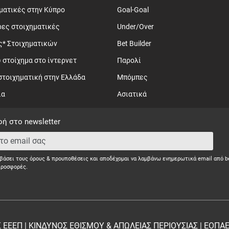
ματικές στην Κύπρο
Goal-Goal
ρες στοιχηματικές
Under/Over
* Στοιχηματικών
Bet Builder
στοίχημα στο ίντερνετ
Παρολί
στοιχηματική στην Ελλάδα
Mπόμπες
ία
Ασιατικά
ή στο newsletter
αβάσει τους όρους & προυποθέσεις και αποδέχομαι να λαμβάνω ενημερωτικά email από be
προσφορές.
 ΕΕΕΠ | ΚΙΝΔΥΝΟΣ ΕΘΙΣΜΟΥ & ΑΠΩΛΕΙΑΣ ΠΕΡΙΟΥΣΙΑΣ |
ΕΟΠΑΕ