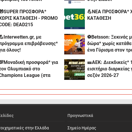
🎁SUPER ΠΡΟΣΦΟΡΑ*
💪ΝΕΑ ΠΡΟΣΦΟΡΑ* 
ΧΩΡΙΣ ΚΑΤΑΘΕΣΗ - PROMO
ΚΑΤΑΘΕΣΗ
CODE: DEAD215
💪Interwetten.gr, με
⚽Betsson: Ξεκινάς μ
πρόγραμμα επιβράβευσης*
δώρα* χωρίς κατάθε
για όλους!
ένα Γύρισμα στον τρ
💯Μοναδική προσφορά* για
🎫ΑΕΚ: Διεκδικείς* 
τoν Ολυμπιακό στο
εισιτήριο διαρκείας 
Champions League (στα
σεζόν 2026-27
προκριματικά)
(διαγωνισμός*)
Σελίδες
Προγνωστικά
τοιχηματικές στην Ελλάδα
Σημείο Ημέρας