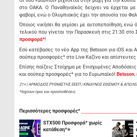
Οι δύο «αιώνιοι» ρίχνονται στην μάχη για την κούπ
στο ΟΑΚΑ. Ο Παναθηναϊκός δείχνει να έρχεται μ
φαβορί, ενώ ο Ολυμπιακός έχει την απουσία του Φαλ 
Όποιος νικήσει θα γεμίσει με αυτοπεποίθηση, ενώ ό
τελικού που γίνεται την Παρασκευή στις 21:30 στο
προσφορά*
!
Εσύ κατέβασες το νέο App της Betsson για iOS και 
σούπερ προσφορές* στο Live Καζίνο και απίστευτες
Επίσης παίζεις Στοίχημα με Ενισχυμένες Αποδόσεις 
και σούπερ προσφορές* για το Ευρωπαϊκό!
Betsson
,
21+ | ΑΡΜΟΔΙΟΣ ΡΥΘΜΙΣΤΗΣ ΕΕΕΠ | ΚΙΝΔΥΝΟΣ ΕΘΙΣΜΟΥ & ΑΠΩΛΕΙ
*Ισχύουν όροι και προϋποθέσεις
Περισσότερες προσφορές*
STX500 Προσφορά* χωρίς
κατάθεση*⭐