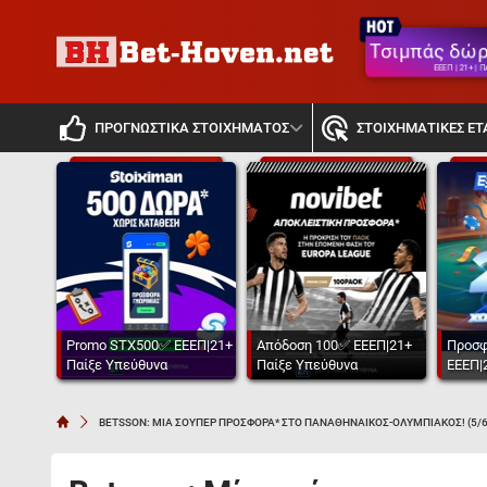
Τσιμπάς δώρα
ΕΕΕΠ | 21+ |
ΠΡΟΓΝΩΣΤΙΚΑ ΣΤΟΙΧΗΜΑΤΟΣ
ΣΤΟΙΧΗΜΑΤΙΚΕΣ ΕΤΑ
Promo STX500✅ ΕΕΕΠ|21+
Απόδοση 100✅ ΕΕΕΠ|21+
Προσφ
Παίξε Υπεύθυνα
Παίξε Υπεύθυνα
ΕΕΕΠ|
BETSSON: ΜΙΑ ΣΟΥΠΕΡ ΠΡΟΣΦΟΡΑ* ΣΤΟ ΠΑΝΑΘΗΝΑΙΚΟΣ-ΟΛΥΜΠΙΑΚΟΣ! (5/6