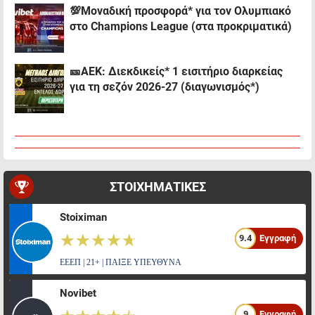
💯Μοναδική προσφορά* για τoν Ολυμπιακό
στο Champions League (στα προκριματικά)
🎫ΑΕΚ: Διεκδικείς* 1 εισιτήριο διαρκείας
για τη σεζόν 2026-27 (διαγωνισμός*)
ΣΤΟΙΧΗΜΑΤΙΚΕΣ
Stoiximan
☆☆☆☆☆
★★★★★
9.4
Εγγραφή
ΕΕΕΠ | 21+ | ΠΑΙΞΕ ΥΠΕΥΘΥΝΑ
Novibet
9
Εγγραφή