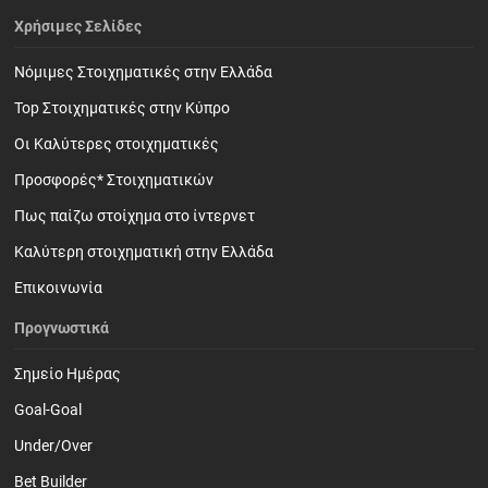
Χρήσιμες Σελίδες
Νόμιμες Στοιχηματικές στην Ελλάδα
Top Στοιχηματικές στην Κύπρο
Οι Καλύτερες στοιχηματικές
Προσφορές* Στοιχηματικών
Πως παίζω στοίχημα στο ίντερνετ
Καλύτερη στοιχηματική στην Ελλάδα
Επικοινωνία
Προγνωστικά
Σημείο Ημέρας
Goal-Goal
Under/Over
Bet Builder