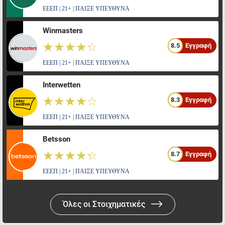
ΕΕΕΠ | 21+ | ΠΑΙΞΕ ΥΠΕΥΘΥΝΑ
Winmasters
☆☆☆☆☆
★★★★★
8.5
Εγγραφή
ΕΕΕΠ | 21+ | ΠΑΙΞΕ ΥΠΕΥΘΥΝΑ
Interwetten
☆☆☆☆☆
★★★★★
8.3
Εγγραφή
ΕΕΕΠ | 21+ | ΠΑΙΞΕ ΥΠΕΥΘΥΝΑ
Betsson
☆☆☆☆☆
★★★★★
8.7
Εγγραφή
ΕΕΕΠ | 21+ | ΠΑΙΞΕ ΥΠΕΥΘΥΝΑ
Όλες οι Στοιχηματικές