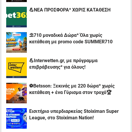
💪ΝΕΑ ΠΡΟΣΦΟΡΑ* ΧΩΡΙΣ ΚΑΤΑΘΕΣΗ
⛱️710 μοναδικά Δώρα* Όλα χωρίς
κατάθεση με promo code SUMMER710
💪Interwetten.gr, με πρόγραμμα
επιβράβευσης* για όλους!
⚽Betsson: Ξεκινάς με 220 δώρα* χωρίς
κατάθεση + ένα Γύρισμα στον τροχό🏆
Εισιτήριο υπερδιαρκείας Stoiximan Super
League, στο Stoiximan Nation!