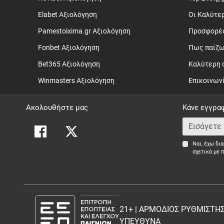
Elabet Αξιολόγηση
Οι Καλύτε
Pamestoixima.gr Αξιολόγηση
Προσφορές
Fonbet Αξιολόγηση
Πως παίζω 
Bet365 Αξιολόγηση
Καλύτερη 
Winmasters Αξιολόγηση
Επικοινων
Ακολουθήστε μας
Κάνε εγγραφ
Ναι, έχω δι
σχετικά με 
21+ | ΑΡΜΟΔΙΟΣ ΡΥΘΜΙΣΤΗΣ
ΥΠΕΥΘΥΝΑ