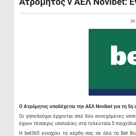
Ατρόμητος v ΑΕΛ Novibet: Ε
29 
Ο Ατρόμητος υποδέχεται
την ΑΕΛ Novibet για τη 5η
Οι γηπεδούχοι έρχονται από δύο συνεχόμενες ισοπα
έχουν τέσσερις ισοπαλίες στα τελευταία 5 παιχνίδια
Η bet365 ενισχύει τα κέρδη σας σε όλα τα Bet Bu