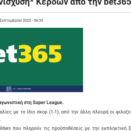
νίσχυση* Κερδών από την bet365
Σεπτεμβρίου 2025 - 06:35
 αγωνιστική στη Super League.
λίες με το ίδιο σκορ (1-1), από την άλλη πλευρά οι φιλοξ
.
ilders που πληρούν τις προϋποθέσεις με την εκπληκτική Ε