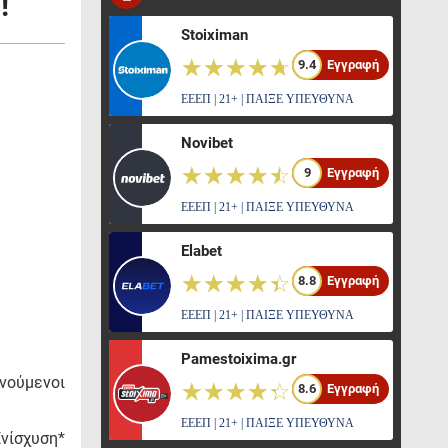
!
Stoiximan
☆☆☆☆☆
★★★★★
9.4
Εγγραφή
ΕΕΕΠ | 21+ | ΠΑΙΞΕ ΥΠΕΥΘΥΝΑ
Novibet
☆☆☆☆☆
★★★★★
9
Εγγραφή
ΕΕΕΠ | 21+ | ΠΑΙΞΕ ΥΠΕΥΘΥΝΑ
Elabet
☆☆☆☆☆
★★★★★
8.8
Εγγραφή
ΕΕΕΠ | 21+ | ΠΑΙΞΕ ΥΠΕΥΘΥΝΑ
Pamestoixima.gr
ενούμενοι
☆☆☆☆☆
★★★★★
8.6
Εγγραφή
ΕΕΕΠ | 21+ | ΠΑΙΞΕ ΥΠΕΥΘΥΝΑ
νίσχυση*