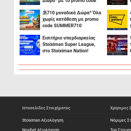
Δώρα* με το promo code
SUMMER5000!
⛱️710 μοναδικά Δώρα* Όλα
χωρίς κατάθεση με promo
code SUMMER710
Εισιτήριο υπερδιαρκείας
Stoiximan Super League,
στο Stoiximan Nation!
Ιστοσελίδες Στοιχήματος
Χρήσιμες 
Stoiximan Αξιολόγηση
Νόμιμες Σ
Novibet Αξιολόγηση
Top Στοιχη