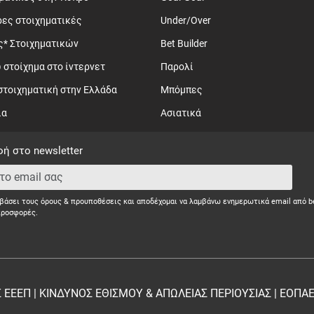
ρες στοιχηματικές
Under/Over
* Στοιχηματικών
Bet Builder
στοίχημα στο ίντερνετ
Παρολί
στοιχηματική στην Ελλάδα
Mπόμπες
ία
Ασιατικά
ή στο newsletter
αβάσει τους όρους & προυποθέσεις και αποδέχομαι να λαμβάνω ενημερωτικά email από be
προσφορές.
 ΕΕΕΠ | ΚΙΝΔΥΝΟΣ ΕΘΙΣΜΟΥ & ΑΠΩΛΕΙΑΣ ΠΕΡΙΟΥΣΙΑΣ |
ΕΟΠΑΕ