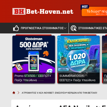
Τα δώρα* πέφ
ΕΕΕΠ | 21+ |
ΠΡΟΓΝΩΣΤΙΚΑ ΣΤΟΙΧΗΜΑΤΟΣ
ΣΤΟΙΧΗΜΑΤΙΚΕΣ ΕΤΑ
Promo STX500✅ ΕΕΕΠ|21+
SUMMERAKI2026✅
Π
Παίξε Υπεύθυνα
ΕΕΕΠ|21+ Παίξε Υπεύθυνα
Ε
ΑΤΡΟΜΗΤΟΣ V ΑΕΛ NOVIBET: ΕΝΙΣΧΥΣΗ* ΚΕΡΔΩΝ ΑΠΟ ΤΗΝ BET365!