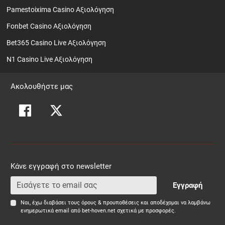
Pamestoixima Casino Αξιολόγηση
Fonbet Casino Αξιολόγηση
Bet365 Casino Live Αξιολόγηση
N1 Casino Live Αξιολόγηση
Ακολουθήστε μας
Κάνε εγγραφή στο newsletter
Εγγραφή
Ναι, έχω διαβάσει τους όρους & προυποθέσεις και αποδέχομαι να λαμβάνω
ενημερωτικά email από bet-hoven.net σχετικά με προσφορές.