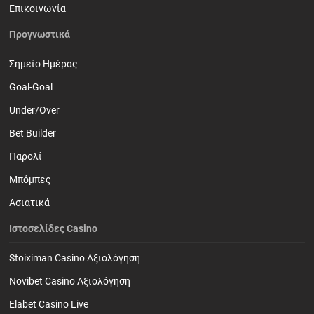
Επικοινωνία
Προγνωστικά
Σημείο Ημέρας
Goal-Goal
Under/Over
Bet Builder
Παρολί
Mπόμπες
Ασιατικά
Ιστοσελίδες Casino
Stoiximan Casino Αξιολόγηση
Novibet Casino Αξιολόγηση
Elabet Casino Live