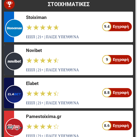
ΣΤΟΙΧΗΜΑΤΙΚΕΣ
Stoiximan
☆☆☆☆☆
★★★★★
9.4
Εγγραφή
ΕΕΕΠ | 21+ | ΠΑΙΞΕ ΥΠΕΥΘΥΝΑ
Novibet
☆☆☆☆☆
★★★★★
9
Εγγραφή
ΕΕΕΠ | 21+ | ΠΑΙΞΕ ΥΠΕΥΘΥΝΑ
Elabet
☆☆☆☆☆
★★★★★
8.8
Εγγραφή
ΕΕΕΠ | 21+ | ΠΑΙΞΕ ΥΠΕΥΘΥΝΑ
Pamestoixima.gr
☆☆☆☆☆
★★★★★
8.6
Εγγραφή
ΕΕΕΠ | 21+ | ΠΑΙΞΕ ΥΠΕΥΘΥΝΑ