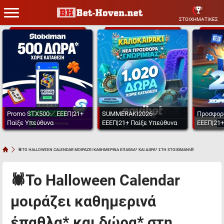
ΣΤΟΙΧΗΜΑΤΙΚΕΣ
Promo STX500✅ ΕΕΕΠ|21+
SUMMERAKI2026✅
Προσφορ
Παίξε Υπεύθυνα
ΕΕΕΠ|21+ Παίξε Υπεύθυνα
ΕΕΕΠ|21+
🕷️TO HALLOWEEN CALENDAR ΜΟΙΡΑΖΕΙ ΚΑΘΗΜΕΡΙΝΑ ΕΠΑΘΛΑ* ΚΑΙ ΔΩΡΑ* ΣΤΗ STOIXIMAN!🎁
🕷️To Halloween Calendar
μοιράζει καθημερινά
έπαθλα* και δώρα* στη