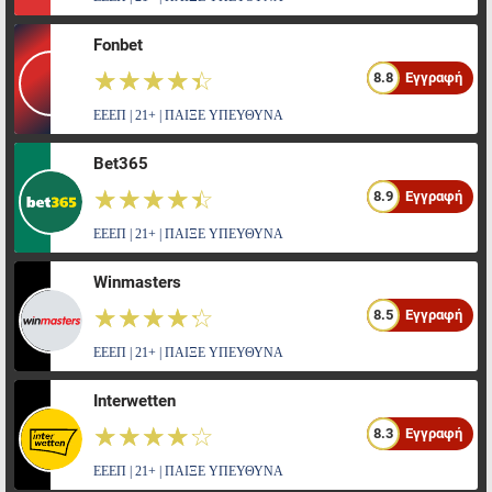
Fonbet
☆☆☆☆☆
★★★★★
8.8
Εγγραφή
ΕΕΕΠ | 21+ | ΠΑΙΞΕ ΥΠΕΥΘΥΝΑ
Bet365
☆☆☆☆☆
★★★★★
8.9
Εγγραφή
ΕΕΕΠ | 21+ | ΠΑΙΞΕ ΥΠΕΥΘΥΝΑ
Winmasters
☆☆☆☆☆
★★★★★
8.5
Εγγραφή
ΕΕΕΠ | 21+ | ΠΑΙΞΕ ΥΠΕΥΘΥΝΑ
Interwetten
☆☆☆☆☆
★★★★★
8.3
Εγγραφή
ΕΕΕΠ | 21+ | ΠΑΙΞΕ ΥΠΕΥΘΥΝΑ