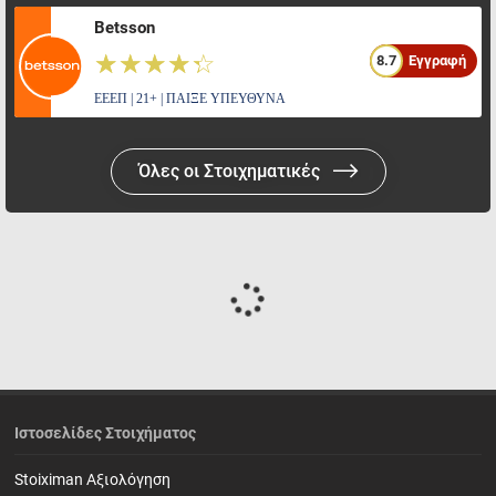
Betsson
☆☆☆☆☆
★★★★★
8.7
Εγγραφή
ΕΕΕΠ | 21+ | ΠΑΙΞΕ ΥΠΕΥΘΥΝΑ
Όλες οι Στοιχηματικές
Ιστοσελίδες Στοιχήματος
Stoiximan Αξιολόγηση