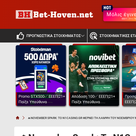
Μόλις έγινε
ΕΕΕΠ | 21+ |
ΠΡΟΓΝΩΣΤΙΚΑ ΣΤΟΙΧΗΜΑΤΟΣ
ΣΤΟΙΧΗΜΑΤΙΚΕΣ ΕΤΑ
Promo STX500✅ ΕΕΕΠ|21+
Απόδοση 100✅ ΕΕΕΠ|21+
Προσφ
Παίξε Υπεύθυνα
Παίξε Υπεύθυνα
ΕΕΕΠ|
🔥NOVEMBER SPARK: ΤΟ N1CASINO.GR ΦΕΡΝΕΙ ΤΗ ΛΑΜΨΗ ΤΟΥ ΝΟΕΜΒΡΙΟΥ Μ