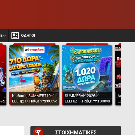
NE
ΟΔΗΓΟΙ
Κωδικός SUMMER710✅
SUMMERAKI2026✅
Αποκλεισ
υνα
ΕΕΕΠ|21+ Παίξε Υπεύθυνα
ΕΕΕΠ|21+ Παίξε Υπεύθυνα
ΕΕΕΠ|21+
ΣΤΟΙΧΗΜΑΤΙΚΕΣ