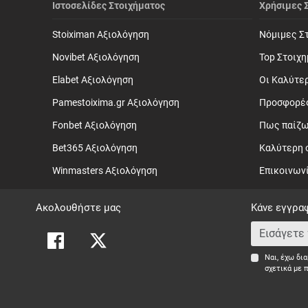
Ιστοσελίδες Στοιχήματος
Χρήσιμες 
Stoiximan Αξιολόγηση
Νόμιμες Σ
Novibet Αξιολόγηση
Top Στοιχη
Elabet Αξιολόγηση
Οι Καλύτε
Pamestoixima.gr Αξιολόγηση
Προσφορές
Fonbet Αξιολόγηση
Πως παίζω 
Bet365 Αξιολόγηση
Καλύτερη 
Winmasters Αξιολόγηση
Επικοινων
Ακολουθήστε μας
Κάνε εγγραφ
Ναι, έχω δι
σχετικά με 