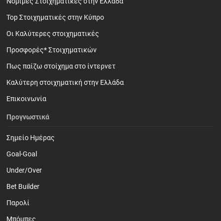
Νόμιμες Στοιχηματικές στην Ελλάδα
Top Στοιχηματικές στην Κύπρο
Οι Καλύτερες στοιχηματικές
Προσφορές* Στοιχηματικών
Πως παίζω στοίχημα στο ίντερνετ
Καλύτερη στοιχηματική στην Ελλάδα
Επικοινωνία
Προγνωστικά
Σημείο Ημέρας
Goal-Goal
Under/Over
Bet Builder
Παρολί
Mπόμπες