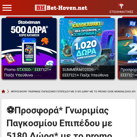
ΣΤΟΙΧΗΜΑΤΙΚΕΣ
Promo STX500✅ ΕΕΕΠ|21+
SUMMERAKI2026✅
Προσφορ
Παίξε Υπεύθυνα
ΕΕΕΠ|21+ Παίξε Υπεύθυνα
ΕΕΕΠ|21+
⚽ΠΡΟΣΦΟΡΑ* ΓΝΩΡΙΜΙΑΣ ΠΑΓΚΟΣΜΙΟΥ ΕΠΙΠΕΔΟΥ ΜΕ 5180 ΔΩΡΑ* ΜΕ ΤΟ PROMO CODE MUNDIAL5000 ΑΠΟ 
⚽Προσφορά* Γνωριμίας
Παγκοσμίου Επιπέδου με
5180 Δώρα* με το promo