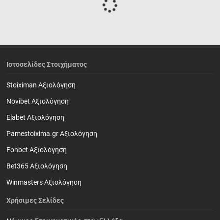
Ιστοσελίδες Στοιχήματος
Stoiximan Αξιολόγηση
Novibet Αξιολόγηση
Elabet Αξιολόγηση
Pamestoixima.gr Αξιολόγηση
Fonbet Αξιολόγηση
Bet365 Αξιολόγηση
Winmasters Αξιολόγηση
Χρήσιμες Σελίδες