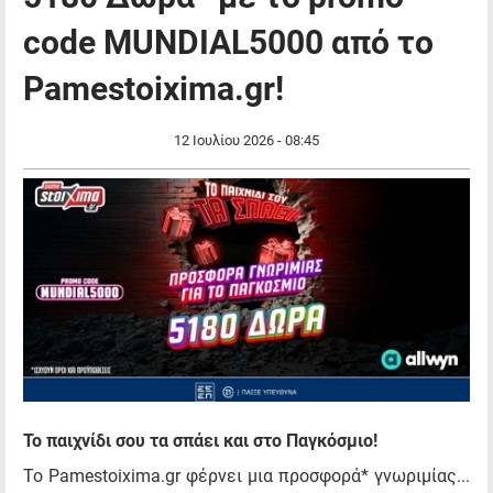
code MUNDIAL5000 από το
Pamestoixima.gr!
12 Ιουλίου 2026 - 08:45
Το παιχνίδι σου τα σπάει και στο Παγκόσμιο!
Το Pamestoixima.gr φέρνει μια προσφορά* γνωριμίας...