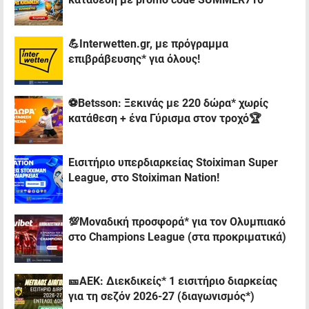
💪Interwetten.gr, με πρόγραμμα
επιβράβευσης* για όλους!
⚽Betsson: Ξεκινάς με 220 δώρα* χωρίς
κατάθεση + ένα Γύρισμα στον τροχό🏆
Εισιτήριο υπερδιαρκείας Stoiximan Super
League, στο Stoiximan Nation!
💯Μοναδική προσφορά* για τoν Ολυμπιακό
στο Champions League (στα προκριματικά)
🎫ΑΕΚ: Διεκδικείς* 1 εισιτήριο διαρκείας
για τη σεζόν 2026-27 (διαγωνισμός*)