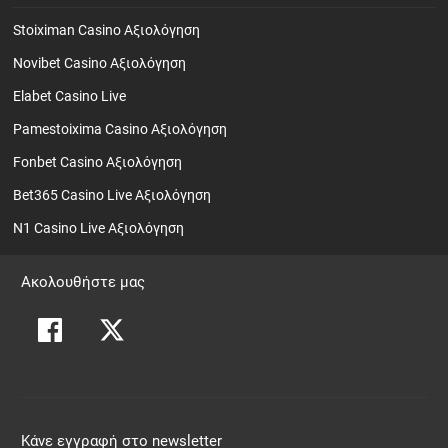
Stoiximan Casino Αξιολόγηση
Novibet Casino Αξιολόγηση
Elabet Casino Live
Pamestoixima Casino Αξιολόγηση
Fonbet Casino Αξιολόγηση
Bet365 Casino Live Αξιολόγηση
N1 Casino Live Αξιολόγηση
Ακολουθήστε μας
Κάνε εγγραφή στο newsletter