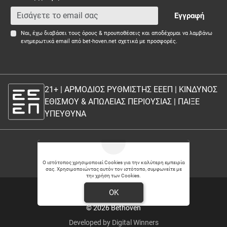
Εγγραφή
Ναι, έχω διαβάσει τους όρους & προυποθέσεις και αποδέχομαι να λαμβάνω
ενημερωτικά email από bet-hoven.net σχετικά με προσφορές.
21+ | ΑΡΜΟΔΙΟΣ ΡΥΘΜΙΣΤΗΣ ΕΕΕΠ | ΚΙΝΔΥΝΟΣ
ΕΘΙΣΜΟΥ & ΑΠΩΛΕΙΑΣ ΠΕΡΙΟΥΣΙΑΣ |
ΠΑΙΞΕ
ΥΠΕΥΘΥΝΑ
21+
Ο ιστότοπος χρησιμοποιεί Cookies για την καλύτερη εμπειρία
σας. Χρησιμοποιώντας αυτόν τον ιστότοπο, συμφωνείτε με
την χρήση των Cookies.
Θέσεις εργασίας
OK
© 2026 Bethoven
Developed by
Digital Winners