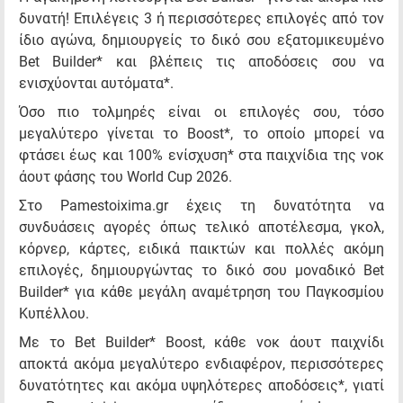
δυνατή! Επιλέγεις 3 ή περισσότερες επιλογές από τον
ίδιο αγώνα, δημιουργείς το δικό σου εξατομικευμένο
Bet Builder* και βλέπεις τις αποδόσεις σου να
ενισχύονται αυτόματα*.
Όσο πιο τολμηρές είναι οι επιλογές σου, τόσο
μεγαλύτερο γίνεται το Boost*, το οποίο μπορεί να
φτάσει έως και 100% ενίσχυση* στα παιχνίδια της νοκ
άουτ φάσης του World Cup 2026.
Στο Pamestoixima.gr έχεις τη δυνατότητα να
συνδυάσεις αγορές όπως τελικό αποτέλεσμα, γκολ,
κόρνερ, κάρτες, ειδικά παικτών και πολλές ακόμη
επιλογές, δημιουργώντας το δικό σου μοναδικό Bet
Builder* για κάθε μεγάλη αναμέτρηση του Παγκοσμίου
Κυπέλλου.
Με το Bet Builder* Boost, κάθε νοκ άουτ παιχνίδι
αποκτά ακόμα μεγαλύτερο ενδιαφέρον, περισσότερες
δυνατότητες και ακόμα υψηλότερες αποδόσεις*, γιατί