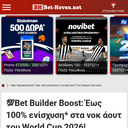
ΣΤΟΙΧΗΜΑΤΙΚΕΣ
Promo STX500✅ ΕΕΕΠ|21+
Απόδοση 100✅ ΕΕΕΠ|21+
Προσφορ
Παίξε Υπεύθυνα
Παίξε Υπεύθυνα
ΕΕΕΠ|21+
💯BET BUILDER BOOST: ΕΩΣ 100% ΕΝΙΣΧΥΣΗ* ΣΤΑ ΝΟΚ ΑΟΥΤ ΤΟΥ WORLD CUP 2026!
💯Bet Builder Boost: Έως
100% ενίσχυση* στα νοκ άουτ
του World Cup 2026!