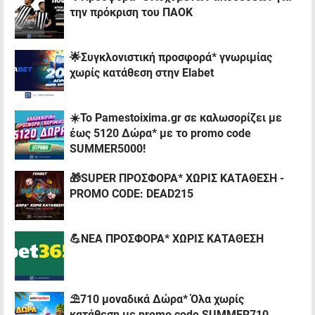
την πρόκριση του ΠΑΟΚ
🌟Συγκλονιστική προσφορά* γνωριμίας
χωρίς κατάθεση στην Elabet
☀️To Pamestoixima.gr σε καλωσορίζει με
έως 5120 Δώρα* με το promo code
SUMMER5000!
🎁SUPER ΠΡΟΣΦΟΡΑ* ΧΩΡΙΣ ΚΑΤΑΘΕΣΗ -
PROMO CODE: DEAD215
💪ΝΕΑ ΠΡΟΣΦΟΡΑ* ΧΩΡΙΣ ΚΑΤΑΘΕΣΗ
⛱️710 μοναδικά Δώρα* Όλα χωρίς
κατάθεση με promo code SUMMER710