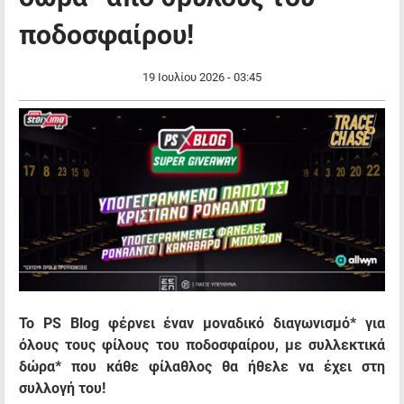
ποδοσφαίρου!
19 Ιουλίου 2026 - 03:45
Το PS Blog φέρνει έναν μοναδικό διαγωνισμό* για
όλους τους φίλους του ποδοσφαίρου, με συλλεκτικά
δώρα* που κάθε φίλαθλος θα ήθελε να έχει στη
συλλογή του!