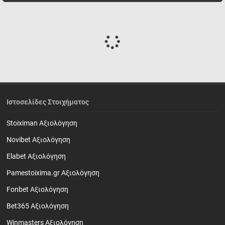
Ιστοσελίδες Στοιχήματος
Stoiximan Αξιολόγηση
Novibet Αξιολόγηση
Elabet Αξιολόγηση
Pamestoixima.gr Αξιολόγηση
Fonbet Αξιολόγηση
Bet365 Αξιολόγηση
Winmasters Αξιολόγηση