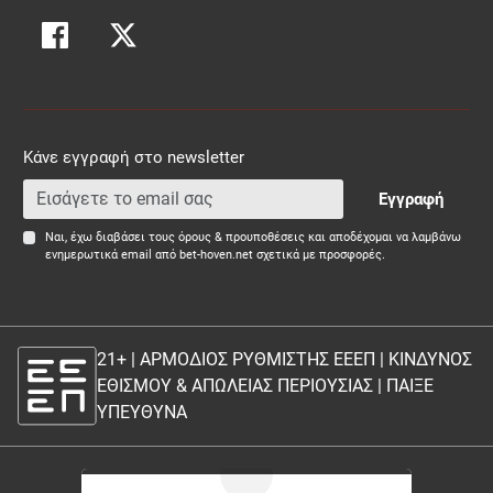
Κάνε εγγραφή στο newsletter
Εγγραφή
Ναι, έχω διαβάσει τους όρους & προυποθέσεις και αποδέχομαι να λαμβάνω
ενημερωτικά email από bet-hoven.net σχετικά με προσφορές.
21+ | ΑΡΜΟΔΙΟΣ ΡΥΘΜΙΣΤΗΣ ΕΕΕΠ | ΚΙΝΔΥΝΟΣ
ΕΘΙΣΜΟΥ & ΑΠΩΛΕΙΑΣ ΠΕΡΙΟΥΣΙΑΣ |
ΠΑΙΞΕ
ΥΠΕΥΘΥΝΑ