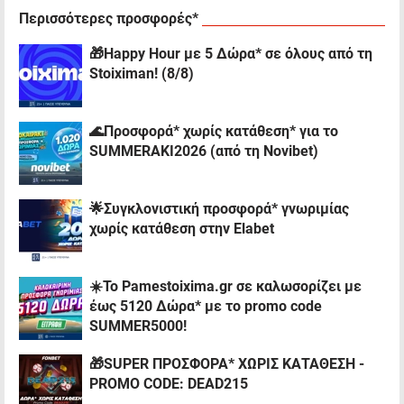
Περισσότερες προσφορές*
🎁Happy Hour με 5 Δώρα* σε όλους από τη
Stoiximan! (8/8)
🌊Προσφορά* χωρίς κατάθεση* για το
SUMMERAKI2026 (από τη Novibet)
🌟Συγκλονιστική προσφορά* γνωριμίας
χωρίς κατάθεση στην Elabet
☀️To Pamestoixima.gr σε καλωσορίζει με
έως 5120 Δώρα* με το promo code
SUMMER5000!
🎁SUPER ΠΡΟΣΦΟΡΑ* ΧΩΡΙΣ ΚΑΤΑΘΕΣΗ -
PROMO CODE: DEAD215