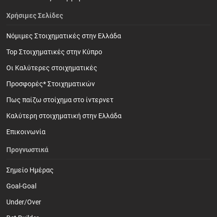
Χρήσιμες Σελίδες
Νόμιμες Στοιχηματικές στην Ελλάδα
Top Στοιχηματικές στην Κύπρο
Οι Καλύτερες στοιχηματικές
Προσφορές* Στοιχηματικών
Πως παίζω στοίχημα στο ίντερνετ
Καλύτερη στοιχηματική στην Ελλάδα
Επικοινωνία
Προγνωστικά
Σημείο Ημέρας
Goal-Goal
Under/Over