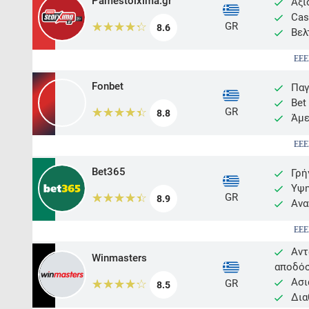
Pamestoixima.gr
Αξιο
Cash
GR
☆☆☆☆☆
★★★★★
8.6
Βελ
ΕΕΕ
Fonbet
Παγ
Bet 
GR
☆☆☆☆☆
★★★★★
8.8
Άμε
ΕΕΕ
Bet365
Γρή
Υψη
GR
☆☆☆☆☆
★★★★★
8.9
Ανα
ΕΕΕ
Αντ
Winmasters
αποδόσ
Ασι
GR
☆☆☆☆☆
★★★★★
8.5
Δια