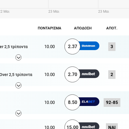
22 Μαι
23 Μαι
23 Μαι
ΠΟΝΤΑΡΙΣΜΑ
ΑΠΟΔΟΣΗ
ΑΠΟΤ.
2.37
10.00
3
er 2,5 τρίποντα
2.70
10.00
2
Over 2,5 τρίποντα
8.50
10.00
92-85
15.00
10.00
ΝΑΙ