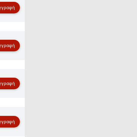
γγραφή
γγραφή
γγραφή
γγραφή