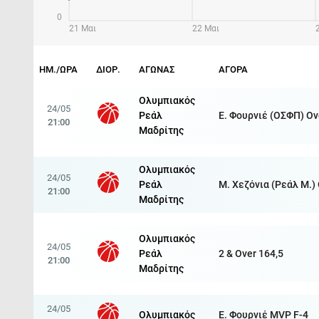
0
21 Μαι
22 Μαι
ΗΜ./ΩΡΑ
ΔΙΟΡ.
ΑΓΩΝΑΣ
ΑΓΟΡΑ
Ολυμπιακός
24/05
Ρεάλ
Ε. Φουρνιέ (ΟΣΦΠ) Ov
21:00
Μαδρίτης
Ολυμπιακός
24/05
Ρεάλ
Μ. Χεζόνια (Ρεάλ Μ.) 
21:00
Μαδρίτης
Ολυμπιακός
24/05
Ρεάλ
2 & Over 164,5
21:00
Μαδρίτης
24/05
Ολυμπιακός
Ε. Φουρνιέ MVP F-4