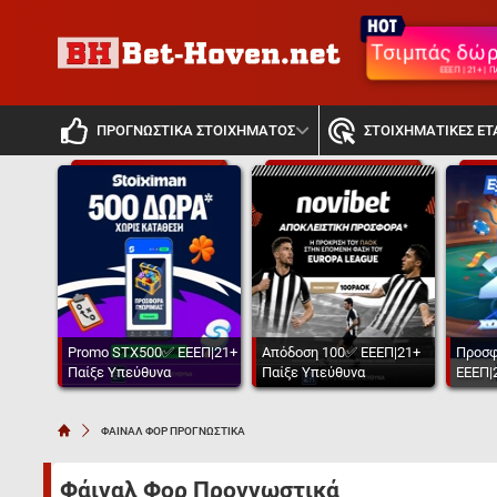
Τσιμπάς δώρα
ΕΕΕΠ | 21+ |
ΠΡΟΓΝΩΣΤΙΚΑ ΣΤΟΙΧΗΜΑΤΟΣ
ΣΤΟΙΧΗΜΑΤΙΚΕΣ ΕΤΑ
Promo STX500✅ ΕΕΕΠ|21+
Απόδοση 100✅ ΕΕΕΠ|21+
Προσφ
Παίξε Υπεύθυνα
Παίξε Υπεύθυνα
ΕΕΕΠ|
ΦΑΙΝΑΛ ΦΟΡ ΠΡΟΓΝΩΣΤΙΚΑ
Φάιναλ Φορ Προγνωστικά