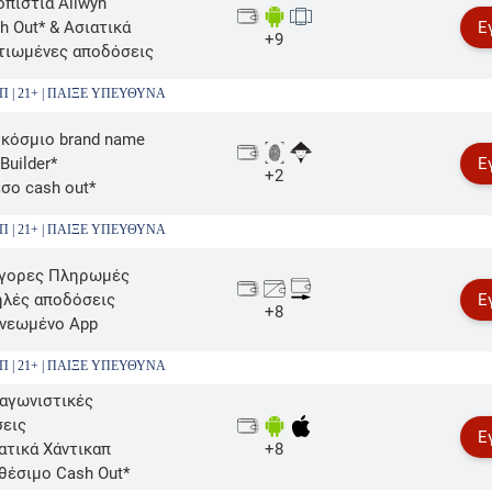
πιστία Allwyn
 Out* & Ασιατικά
Ε
+9
τιωμένες αποδόσεις
Π | 21+ | ΠΑΙΞΕ ΥΠΕΥΘΥΝΑ
κόσμιο brand name
Builder*
Ε
+2
σο cash out*
Π | 21+ | ΠΑΙΞΕ ΥΠΕΥΘΥΝΑ
γορες Πληρωμές
λές αποδόσεις
Ε
+8
νεωμένο App
Π | 21+ | ΠΑΙΞΕ ΥΠΕΥΘΥΝΑ
αγωνιστικές
εις
Ε
ατικά Χάντικαπ
+8
θέσιμο Cash Out*