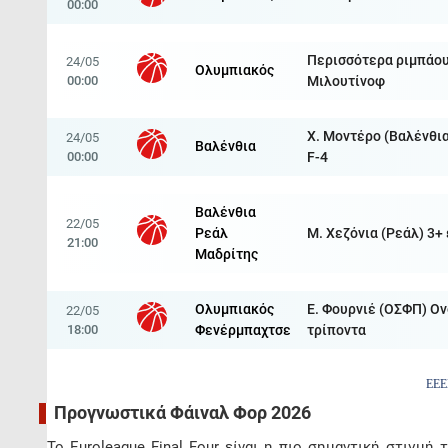
00:00
Περισσότερα ριμπάουν
24/05
Ολυμπιακός
00:00
Μιλουτίνοφ
Χ. Μοντέρο (Βαλένθι
24/05
Βαλένθια
00:00
F-4
Βαλένθια
22/05
Ρεάλ
Μ. Χεζόνια (Ρεάλ) 3+
21:00
Μαδρίτης
Ολυμπιακός
Ε. Φουρνιέ (ΟΣΦΠ) Ov
22/05
18:00
Φενέρμπαχτσε
τρίποντα
ΕΕΕ
Προγνωστικά Φάιναλ Φορ 2026
Το Euroleague Final Four είναι η πιο σημαντική στιγμή