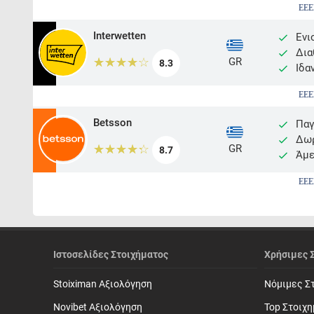
ΕΕΕ
Interwetten
Ενι
Δια
GR
☆☆☆☆☆
★★★★★
8.3
Ιδαν
ΕΕΕ
Betsson
Παγ
Δωρ
GR
☆☆☆☆☆
★★★★★
8.7
Άμε
ΕΕΕ
Ιστοσελίδες Στοιχήματος
Χρήσιμες 
Stoiximan Αξιολόγηση
Νόμιμες Σ
Novibet Αξιολόγηση
Top Στοιχη