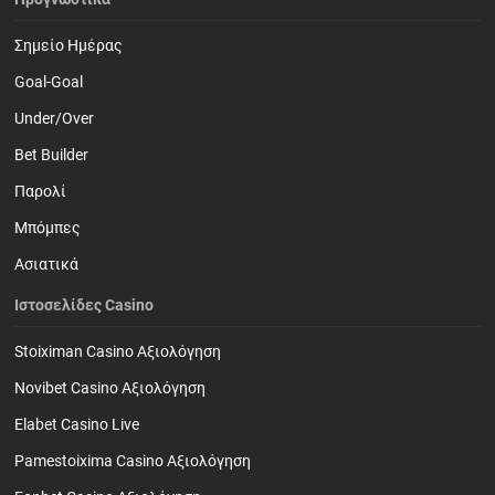
Σημείο Ημέρας
Goal-Goal
Under/Over
Bet Builder
Παρολί
Mπόμπες
Ασιατικά
Ιστοσελίδες Casino
Stoiximan Casino Αξιολόγηση
Novibet Casino Αξιολόγηση
Elabet Casino Live
Pamestoixima Casino Αξιολόγηση