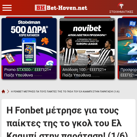
ΣΤΟΙΧΗΜΑΤΙΚΕΣ
Promo STX500✅ ΕΕΕΠ|21+
Απόδοση 100✅ ΕΕΕΠ|21+
Προσφορ
Παίξε Υπεύθυνα
Παίξε Υπεύθυνα
ΕΕΕΠ|21+
Η FONBET ΜΕΤΡΗΣΕ ΓΙΑ ΤΟΥΣ ΠΑΙΚΤΕΣ ΤΗΣ ΤΟ ΓΚΟΛ ΤΟΥ ΕΛ ΚΑΑΜΠΙ ΣΤΗΝ ΠΑΡΑΤΑΣΗ! (1/6)
Η Fonbet μέτρησε για τους
παίκτες της το γκολ του Ελ
Κααμπί στην παράταση! (1/6)