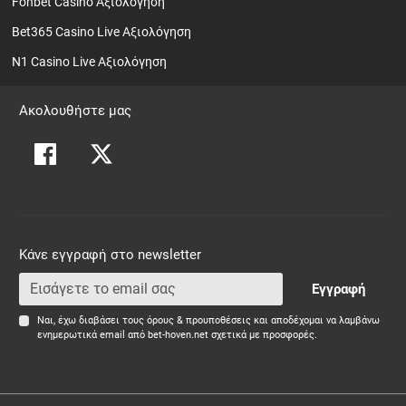
Fonbet Casino Αξιολόγηση
Bet365 Casino Live Αξιολόγηση
N1 Casino Live Αξιολόγηση
Ακολουθήστε μας
Κάνε εγγραφή στο newsletter
Εγγραφή
Ναι, έχω διαβάσει τους όρους & προυποθέσεις και αποδέχομαι να λαμβάνω
ενημερωτικά email από bet-hoven.net σχετικά με προσφορές.