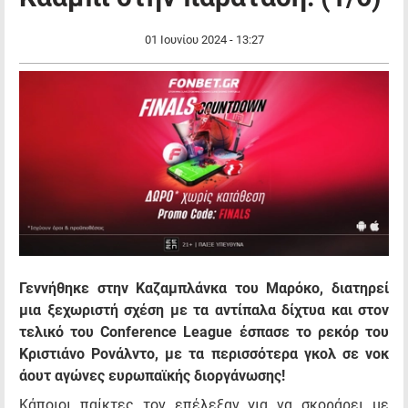
01 Ιουνίου 2024 - 13:27
Γεννήθηκε στην Καζαμπλάνκα του Μαρόκο, διατηρεί
μια ξεχωριστή σχέση με τα αντίπαλα δίχτυα και στον
τελικό του Conference League έσπασε το ρεκόρ του
Κριστιάνο Ρονάλντο, με τα περισσότερα γκολ σε νοκ
άουτ αγώνες ευρωπαϊκής διοργάνωσης!
Κάποιοι παίκτες τον επέλεξαν για να σκοράρει με