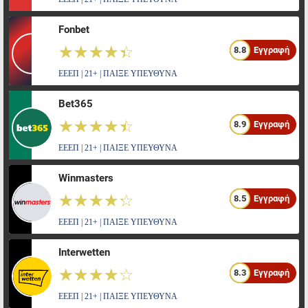
Fonbet
☆☆☆☆☆
★★★★★
8.8
Εγγραφή
ΕΕΕΠ | 21+ | ΠΑΙΞΕ ΥΠΕΥΘΥΝΑ
Bet365
☆☆☆☆☆
★★★★★
8.9
Εγγραφή
ΕΕΕΠ | 21+ | ΠΑΙΞΕ ΥΠΕΥΘΥΝΑ
Winmasters
☆☆☆☆☆
★★★★★
8.5
Εγγραφή
ΕΕΕΠ | 21+ | ΠΑΙΞΕ ΥΠΕΥΘΥΝΑ
Interwetten
☆☆☆☆☆
★★★★★
8.3
Εγγραφή
ΕΕΕΠ | 21+ | ΠΑΙΞΕ ΥΠΕΥΘΥΝΑ