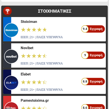
ΣΤΟΙΧΗΜΑΤΙΚΕΣ
Stoiximan
☆☆☆☆☆
★★★★★
9.4
Εγγραφή
ΕΕΕΠ | 21+ | ΠΑΙΞΕ ΥΠΕΥΘΥΝΑ
Novibet
☆☆☆☆☆
★★★★★
9
Εγγραφή
ΕΕΕΠ | 21+ | ΠΑΙΞΕ ΥΠΕΥΘΥΝΑ
Elabet
☆☆☆☆☆
★★★★★
8.8
Εγγραφή
ΕΕΕΠ | 21+ | ΠΑΙΞΕ ΥΠΕΥΘΥΝΑ
Pamestoixima.gr
☆☆☆☆☆
★★★★★
8.6
Εγγραφή