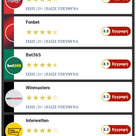
ΕΕΕΠ | 21+ | ΠΑΙΞΕ ΥΠΕΥΘΥΝΑ
Fonbet
☆☆☆☆☆
★★★★★
8.8
Εγγραφή
ΕΕΕΠ | 21+ | ΠΑΙΞΕ ΥΠΕΥΘΥΝΑ
Bet365
☆☆☆☆☆
★★★★★
8.9
Εγγραφή
ΕΕΕΠ | 21+ | ΠΑΙΞΕ ΥΠΕΥΘΥΝΑ
Winmasters
☆☆☆☆☆
★★★★★
8.5
Εγγραφή
ΕΕΕΠ | 21+ | ΠΑΙΞΕ ΥΠΕΥΘΥΝΑ
Interwetten
☆☆☆☆☆
★★★★★
8.3
Εγγραφή