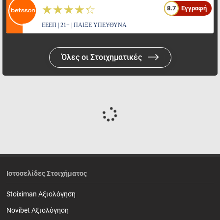
☆☆☆☆☆
★★★★★
8.7
Εγγραφή
ΕΕΕΠ | 21+ | ΠΑΙΞΕ ΥΠΕΥΘΥΝΑ
Όλες οι Στοιχηματικές
Ιστοσελίδες Στοιχήματος
Stoiximan Αξιολόγηση
Novibet Αξιολόγηση