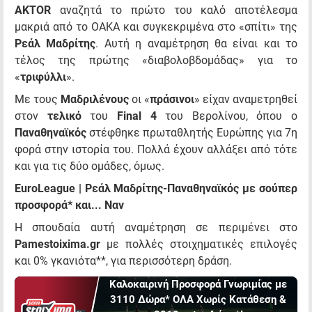
AKTOR
αναζητά το πρώτο του καλό αποτέλεσμα
μακριά από το ΟΑΚΑ και συγκεκριμένα στο «σπίτι» της
Ρεάλ Μαδρίτης
. Αυτή η αναμέτρηση θα είναι και το
τέλος της πρώτης «διαβολοβδομάδας» για το
«
τριφύλλι
».
Με τους
Μαδριλένους
οι «
πράσινοι
» είχαν αναμετρηθεί
στον
τελικό
του
Final 4
του Βερολίνου, όπου ο
Παναθηναϊκός
στέφθηκε πρωταθλητής Ευρώπης για 7η
φορά στην ιστορία του. Πολλά έχουν αλλάξει από τότε
και για τις δύο ομάδες, όμως.
EuroLeague | Ρεάλ Μαδρίτης-Παναθηναϊκός με σούπερ
προσφορά* και... Ναν
Η σπουδαία αυτή αναμέτρηση σε περιμένει στο
Pamestoixima.gr
με πολλές στοιχηματικές επιλογές
και 0% γκανιότα**, για περισσότερη δράση.
Καλοκαιρινή Προσφορά Γνωριμίας με
3110 Δώρα* ΟΛΑ Χωρίς Κατάθεση &