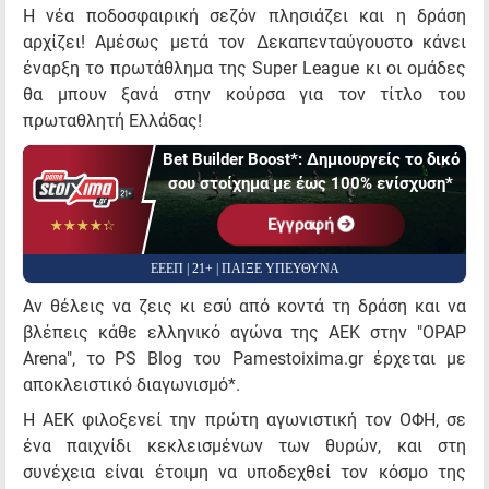
Η νέα ποδοσφαιρική σεζόν πλησιάζει και η δράση
αρχίζει! Αμέσως μετά τον Δεκαπενταύγουστο κάνει
έναρξη το πρωτάθλημα της Super League κι οι ομάδες
θα μπουν ξανά στην κούρσα για τον τίτλο του
πρωταθλητή Ελλάδας!
Bet Builder Boost*: Δημιουργείς το δικό
σου στοίχημα με έως 100% ενίσχυση*
Εγγραφή
☆☆☆☆☆
★★★★★
ΕΕΕΠ | 21+ | ΠΑΙΞΕ ΥΠΕΥΘΥΝΑ
Αν θέλεις να ζεις κι εσύ από κοντά τη δράση και να
βλέπεις κάθε ελληνικό αγώνα της ΑΕΚ στην "OPAP
Arena", το PS Blog του Pamestoixima.gr έρχεται με
αποκλειστικό διαγωνισμό*.
Η ΑΕΚ φιλοξενεί την πρώτη αγωνιστική τον ΟΦΗ, σε
ένα παιχνίδι κεκλεισμένων των θυρών, και στη
συνέχεια είναι έτοιμη να υποδεχθεί τον κόσμο της