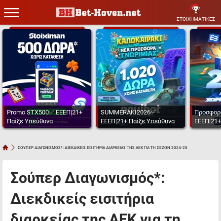
ΣΤΟΙΧΗΜΑΤΙΚΕΣ
Promo STX500✅ ΕΕΕΠ|21+
SUMMERAKI2026✅
Προσφορ
Παίξε Υπεύθυνα
ΕΕΕΠ|21+ Παίξε Υπεύθυνα
ΕΕΕΠ|21+
ΣΟΥΠΕΡ ΔΙΑΓΩΝΙΣΜΟΣ*: ΔΙΕΚΔΙΚΕΙΣ ΕΙΣΙΤΗΡΙΑ ΔΙΑΡΚΕΙΑΣ ΤΗΣ ΑΕΚ ΓΙΑ ΤΗ ΣΕΖΟΝ 2024-25
Σούπερ Διαγωνισμός*:
Διεκδικείς εισιτήρια
διαρκείας της ΑΕΚ για τη