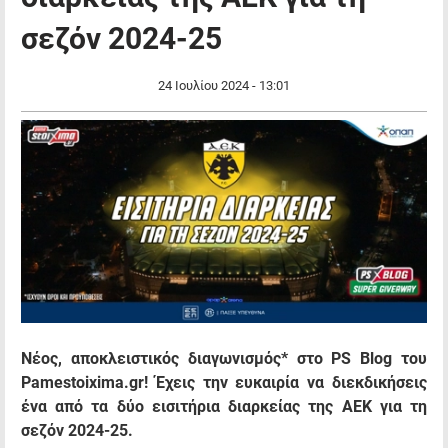
σεζόν 2024-25
24 Ιουλίου 2024 - 13:01
Νέος, αποκλειστικός διαγωνισμός* στο PS Blog του
Pamestoixima.gr! Έχεις την ευκαιρία να διεκδικήσεις
ένα από τα δύο εισιτήρια διαρκείας της ΑΕΚ για τη
σεζόν 2024-25.