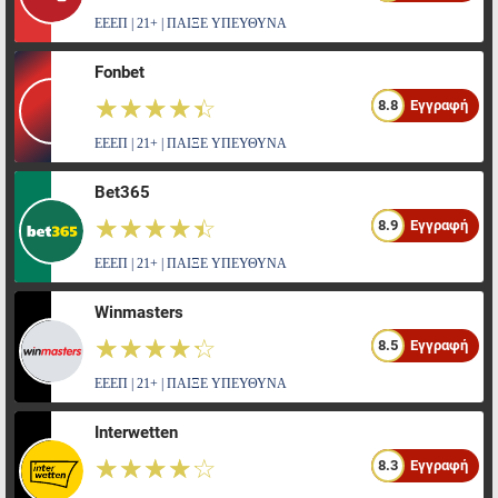
ΕΕΕΠ | 21+ | ΠΑΙΞΕ ΥΠΕΥΘΥΝΑ
Fonbet
☆☆☆☆☆
★★★★★
8.8
Εγγραφή
ΕΕΕΠ | 21+ | ΠΑΙΞΕ ΥΠΕΥΘΥΝΑ
Bet365
☆☆☆☆☆
★★★★★
8.9
Εγγραφή
ΕΕΕΠ | 21+ | ΠΑΙΞΕ ΥΠΕΥΘΥΝΑ
Winmasters
☆☆☆☆☆
★★★★★
8.5
Εγγραφή
ΕΕΕΠ | 21+ | ΠΑΙΞΕ ΥΠΕΥΘΥΝΑ
Interwetten
☆☆☆☆☆
★★★★★
8.3
Εγγραφή