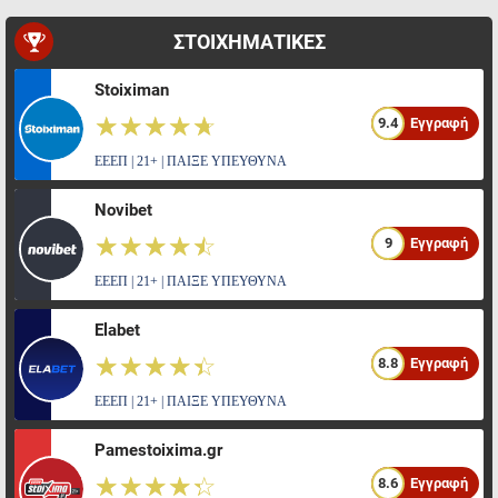
ΣΤΟΙΧΗΜΑΤΙΚΕΣ
Stoiximan
☆☆☆☆☆
★★★★★
9.4
Εγγραφή
ΕΕΕΠ | 21+ | ΠΑΙΞΕ ΥΠΕΥΘΥΝΑ
Novibet
☆☆☆☆☆
★★★★★
9
Εγγραφή
ΕΕΕΠ | 21+ | ΠΑΙΞΕ ΥΠΕΥΘΥΝΑ
Elabet
☆☆☆☆☆
★★★★★
8.8
Εγγραφή
ΕΕΕΠ | 21+ | ΠΑΙΞΕ ΥΠΕΥΘΥΝΑ
Pamestoixima.gr
☆☆☆☆☆
★★★★★
8.6
Εγγραφή