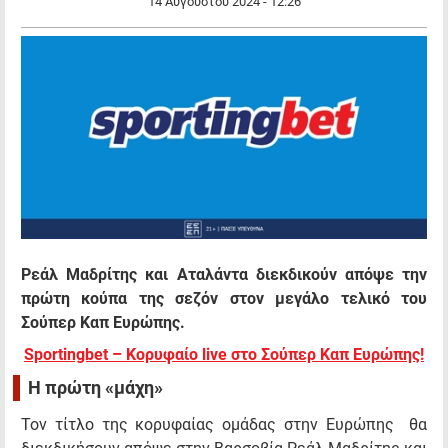
14 Αυγούστου 2024 - 12:26
Ρεάλ Μαδρίτης και Αταλάντα διεκδικούν απόψε την
πρώτη κούπα της σεζόν στον μεγάλο τελικό του
Σούπερ Καπ Ευρώπης.
Sportingbet – Κορυφαίο live στο Σούπερ Καπ Ευρώπης!
Η πρώτη «μάχη»
Τον τίτλο της κορυφαίας ομάδας στην Ευρώπης θα