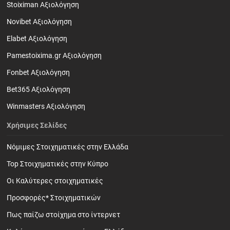
Stoiximan Αξιολόγηση
Novibet Αξιολόγηση
Elabet Αξιολόγηση
Pamestoixima.gr Αξιολόγηση
Fonbet Αξιολόγηση
Bet365 Αξιολόγηση
Winmasters Αξιολόγηση
Χρήσιμες Σελίδες
Νόμιμες Στοιχηματικές στην Ελλάδα
Top Στοιχηματικές στην Κύπρο
Οι Καλύτερες στοιχηματικές
Προσφορές* Στοιχηματικών
Πως παίζω στοίχημα στο ίντερνετ