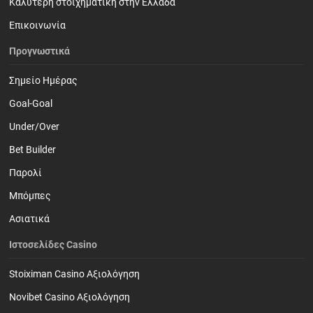
Καλύτερη στοιχηματική στην Ελλάδα
Επικοινωνία
Προγνωστικά
Σημείο Ημέρας
Goal-Goal
Under/Over
Bet Builder
Παρολί
Mπόμπες
Ασιατικά
Ιστοσελίδες Casino
Stoiximan Casino Αξιολόγηση
Novibet Casino Αξιολόγηση