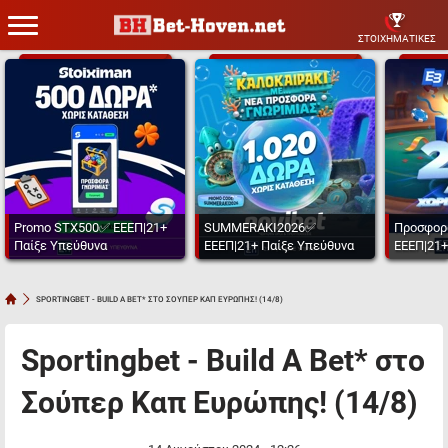
ΣΤΟΙΧΗΜΑΤΙΚΕΣ
Promo STX500✅ ΕΕΕΠ|21+
SUMMERAKI2026✅
Προσφορ
Παίξε Υπεύθυνα
ΕΕΕΠ|21+ Παίξε Υπεύθυνα
ΕΕΕΠ|21+
SPORTINGBET - BUILD A BET* ΣΤΟ ΣΟΥΠΕΡ ΚΑΠ ΕΥΡΩΠΗΣ! (14/8)
Sportingbet - Build A Bet* στο
Σούπερ Καπ Ευρώπης! (14/8)