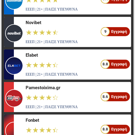
☆☆☆☆☆
★★★★★
ΕΕΕΠ | 21+ | ΠΑΙΞΕ ΥΠΕΥΘΥΝΑ
Novibet
☆☆☆☆☆
★★★★★
9
Εγγραφή
ΕΕΕΠ | 21+ | ΠΑΙΞΕ ΥΠΕΥΘΥΝΑ
Elabet
☆☆☆☆☆
★★★★★
8.8
Εγγραφή
ΕΕΕΠ | 21+ | ΠΑΙΞΕ ΥΠΕΥΘΥΝΑ
Pamestoixima.gr
☆☆☆☆☆
★★★★★
8.6
Εγγραφή
ΕΕΕΠ | 21+ | ΠΑΙΞΕ ΥΠΕΥΘΥΝΑ
Fonbet
☆☆☆☆☆
★★★★★
8.8
Εγγραφή