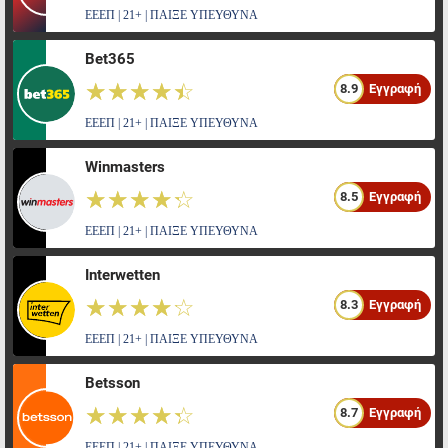
ΕΕΕΠ | 21+ | ΠΑΙΞΕ ΥΠΕΥΘΥΝΑ
Bet365
☆☆☆☆☆
★★★★★
8.9
Εγγραφή
ΕΕΕΠ | 21+ | ΠΑΙΞΕ ΥΠΕΥΘΥΝΑ
Winmasters
☆☆☆☆☆
★★★★★
8.5
Εγγραφή
ΕΕΕΠ | 21+ | ΠΑΙΞΕ ΥΠΕΥΘΥΝΑ
Interwetten
☆☆☆☆☆
★★★★★
8.3
Εγγραφή
ΕΕΕΠ | 21+ | ΠΑΙΞΕ ΥΠΕΥΘΥΝΑ
Betsson
☆☆☆☆☆
★★★★★
8.7
Εγγραφή
ΕΕΕΠ | 21+ | ΠΑΙΞΕ ΥΠΕΥΘΥΝΑ