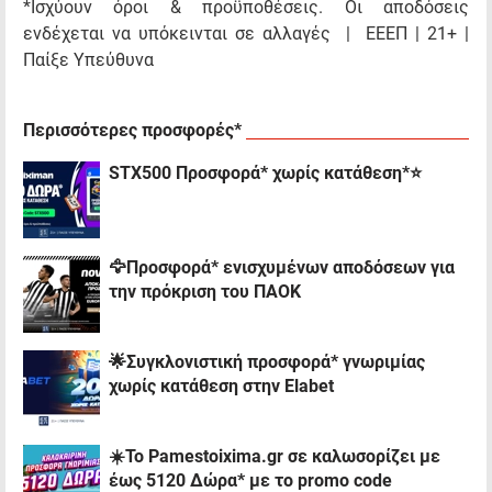
*Ισχύουν όροι & προϋποθέσεις. Οι αποδόσεις
ενδέχεται να υπόκεινται σε αλλαγές | ΕΕΕΠ | 21+ |
Παίξε Υπεύθυνα
Περισσότερες προσφορές*
STX500 Προσφορά* χωρίς κατάθεση*⭐
🦅Προσφορά* ενισχυμένων αποδόσεων για
την πρόκριση του ΠΑΟΚ
🌟Συγκλονιστική προσφορά* γνωριμίας
χωρίς κατάθεση στην Elabet
☀️To Pamestoixima.gr σε καλωσορίζει με
έως 5120 Δώρα* με το promo code