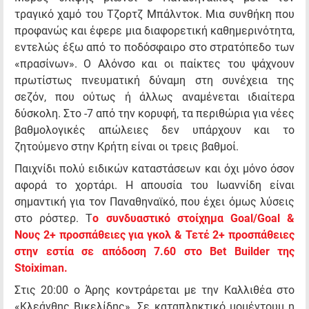
τραγικό χαμό του Τζορτζ Μπάλντοκ. Μια συνθήκη που
προφανώς και έφερε μια διαφορετική καθημερινότητα,
εντελώς έξω από το ποδόσφαιρο στο στρατόπεδο των
«πρασίνων». Ο Αλόνσο και οι παίκτες του ψάχνουν
πρωτίστως πνευματική δύναμη στη συνέχεια της
σεζόν, που ούτως ή άλλως αναμένεται ιδιαίτερα
δύσκολη. Στο -7 από την κορυφή, τα περιθώρια για νέες
βαθμολογικές απώλειες δεν υπάρχουν και το
ζητούμενο στην Κρήτη είναι οι τρεις βαθμοί.
Παιχνίδι πολύ ειδικών καταστάσεων και όχι μόνο όσον
αφορά το χορτάρι. Η απουσία του Ιωαννίδη είναι
σημαντική για τον Παναθηναϊκό, που έχει όμως λύσεις
στο ρόστερ. Τ
ο συνδυαστικό στοίχημα Goal/Goal &
Νους 2+ προσπάθειες για γκολ & Τετέ 2+ προσπάθειες
στην εστία σε απόδοση 7.60 στο Bet Builder της
Stoiximan.
Στις 20:00 ο Άρης κοντράρεται με την Καλλιθέα στο
«Κλεάνθης Βικελίδης». Σε καταπληκτικό μομέντουμ η