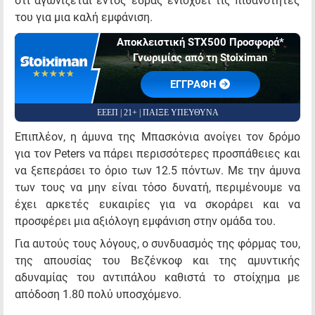
ότι αγωνίζεται εντός έδρας ενισχύει τις πιθανότητες
του για μια καλή εμφάνιση.
Αποκλειστική STX500 Προσφορά*
Γνωριμίας από τη Stoiximan
☆☆☆☆☆
★★★★★
EΓΓΡΑΦΗ
ΕΕΕΠ | 21+ | ΠΑΙΞΕ ΥΠΕΥΘΥΝΑ
Επιπλέον, η άμυνα της Μπασκόνια ανοίγει τον δρόμο
για τον Peters να πάρει περισσότερες προσπάθειες και
να ξεπεράσει το όριο των 12.5 πόντων. Με την άμυνα
των τους να μην είναι τόσο δυνατή, περιμένουμε να
έχει αρκετές ευκαιρίες για να σκοράρει και να
προσφέρει μια αξιόλογη εμφάνιση στην ομάδα του.
Για αυτούς τους λόγους, ο συνδυασμός της φόρμας του,
της απουσίας του Βεζένκοφ και της αμυντικής
αδυναμίας του αντιπάλου καθιστά το στοίχημα με
απόδοση 1.80 πολύ υποσχόμενο.