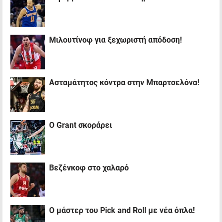
Μιλουτίνοφ για ξεχωριστή απόδοση!
Ασταμάτητος κόντρα στην Μπαρτσελόνα!
Ο Grant σκοράρει
Βεζένκοφ στο χαλαρό
Ο μάστερ του Pick and Roll με νέα όπλα!