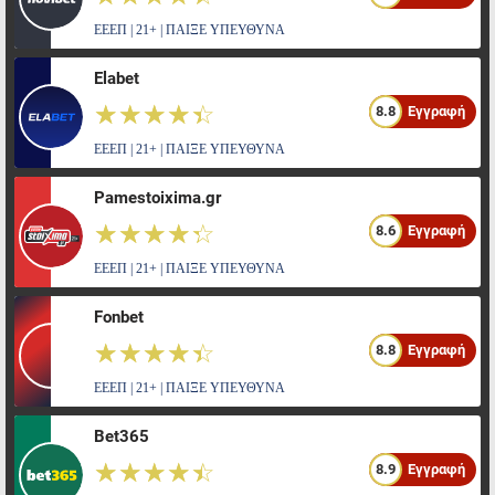
ΕΕΕΠ | 21+ | ΠΑΙΞΕ ΥΠΕΥΘΥΝΑ
Elabet
☆☆☆☆☆
★★★★★
8.8
Εγγραφή
ΕΕΕΠ | 21+ | ΠΑΙΞΕ ΥΠΕΥΘΥΝΑ
Pamestoixima.gr
☆☆☆☆☆
★★★★★
8.6
Εγγραφή
ΕΕΕΠ | 21+ | ΠΑΙΞΕ ΥΠΕΥΘΥΝΑ
Fonbet
☆☆☆☆☆
★★★★★
8.8
Εγγραφή
ΕΕΕΠ | 21+ | ΠΑΙΞΕ ΥΠΕΥΘΥΝΑ
Bet365
☆☆☆☆☆
★★★★★
8.9
Εγγραφή