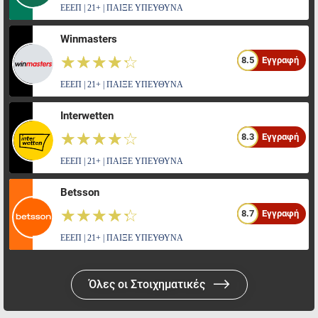
ΕΕΕΠ | 21+ | ΠΑΙΞΕ ΥΠΕΥΘΥΝΑ
Winmasters
☆☆☆☆☆
★★★★★
8.5
Εγγραφή
ΕΕΕΠ | 21+ | ΠΑΙΞΕ ΥΠΕΥΘΥΝΑ
Interwetten
☆☆☆☆☆
★★★★★
8.3
Εγγραφή
ΕΕΕΠ | 21+ | ΠΑΙΞΕ ΥΠΕΥΘΥΝΑ
Betsson
☆☆☆☆☆
★★★★★
8.7
Εγγραφή
ΕΕΕΠ | 21+ | ΠΑΙΞΕ ΥΠΕΥΘΥΝΑ
Όλες οι Στοιχηματικές