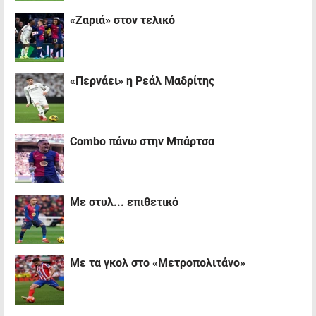
«Ζαριά» στον τελικό
«Περνάει» η Ρεάλ Μαδρίτης
Combo πάνω στην Μπάρτσα
Με στυλ... επιθετικό
Με τα γκολ στο «Μετροπολιτάνο»