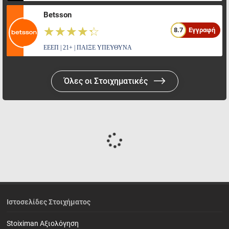
Betsson
☆☆☆☆☆
★★★★★
8.7
Εγγραφή
ΕΕΕΠ | 21+ | ΠΑΙΞΕ ΥΠΕΥΘΥΝΑ
Όλες οι Στοιχηματικές
Ιστοσελίδες Στοιχήματος
Stoiximan Αξιολόγηση