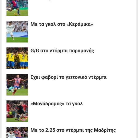
Με τα γκολ στο «Κεράμικα»
G/G στο ντέρμπι παραμονής
Έχει φαβορί το γειτονικό ντέρμπι
«Μονόδρομος» τα γκολ
Με το 2.25 στο ντέρμπι της Μαδρίτης