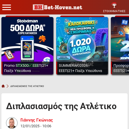
ΣΤΟΙΧΗΜΑΤΙΚΕΣ
Promo STX500✅ ΕΕΕΠ|21+
SUMMERAKI2026✅
Προσφορ
Παίξε Υπεύθυνα
ΕΕΕΠ|21+ Παίξε Υπεύθυνα
ΕΕΕΠ|21+
ΔΙΠΛΑΣΙΑΣΜΟΣ ΤΗΣ ΑΤΛΕΤΙΚΟ
Διπλασιασμός της Ατλέτικο
Γιάννης Γκώνιας
12/01/2025 - 10:06