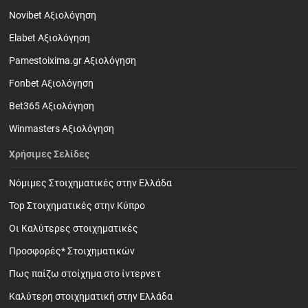
Novibet Αξιολόγηση
Elabet Αξιολόγηση
Pamestoixima.gr Αξιολόγηση
Fonbet Αξιολόγηση
Bet365 Αξιολόγηση
Winmasters Αξιολόγηση
Χρήσιμες Σελίδες
Νόμιμες Στοιχηματικές στην Ελλάδα
Top Στοιχηματικές στην Κύπρο
Οι Καλύτερες στοιχηματικές
Προσφορές* Στοιχηματικών
Πως παίζω στοίχημα στο ίντερνετ
Καλύτερη στοιχηματική στην Ελλάδα