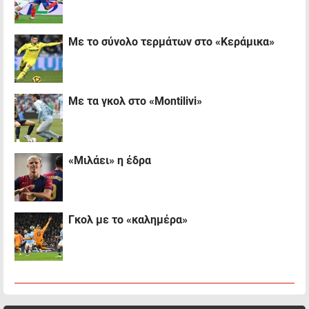
Με το σύνολο τερμάτων στο «Κεράμικα»
Με τα γκολ στο «Montilivi»
«Μιλάει» η έδρα
Γκολ με το «καλημέρα»