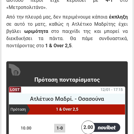
ωστόσο πέρσι είχε κερδίσει με
4-1
στο
«Μετροπολιτάνο».
Από την πλευρά μας, δεν περιμένουμε κάποια
έκπληξη
σε αυτό το ματς, καθώς η Ατλέτικο Μαδρίτης έχει
βγάλει
ωριμότητα
στο παιχνίδι της και μπορεί να
διεκδικήσει τα πάντα. Θα πάμε συνδυαστικά,
ποντάροντας στο
1 & Over 2,5
.
Πρόταση πονταρίσματος
LOST
12/01 - 17:15
Ατλέτικο Μαδρί.
-
Οσασούνα
1 & Over 2,5
Πρόταση
ΠΟΝΤΑΡΙΣΜΑ
ΑΠΟΤΕΛΕΣΜΑ
ΑΠΟΔΟΣΗ
2.00
10.00
1-0