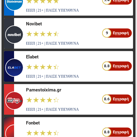
☆☆☆☆☆
★★★★★
ΕΕΕΠ | 21+ | ΠΑΙΞΕ ΥΠΕΥΘΥΝΑ
Novibet
☆☆☆☆☆
★★★★★
9
Εγγραφή
ΕΕΕΠ | 21+ | ΠΑΙΞΕ ΥΠΕΥΘΥΝΑ
Elabet
☆☆☆☆☆
★★★★★
8.8
Εγγραφή
ΕΕΕΠ | 21+ | ΠΑΙΞΕ ΥΠΕΥΘΥΝΑ
Pamestoixima.gr
☆☆☆☆☆
★★★★★
8.6
Εγγραφή
ΕΕΕΠ | 21+ | ΠΑΙΞΕ ΥΠΕΥΘΥΝΑ
Fonbet
☆☆☆☆☆
★★★★★
8.8
Εγγραφή