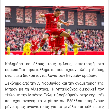
Καλημέρα σε όλους τους φίλους, επιστροφή στα
ευρωπαϊκά πρωταθλήματα που έχουν πλήρη δράση,
ενώ μετά διακόπτονται λόγω των Εθνικών ομάδων.
Ξεκίνημα από την Α' Νορβηγίας και την αναμέτρηση της
Μπραν με τη Λίλεστρομ. Η γηπεδούχος διεκδικεί τον
τίτλο με την Μπόντο Γκλιμτ (ισοβαθμούν στην κορυφή)
και έχει ανάγκη το «τρίποντο». Εξάλλου απομένουν
μόνο τρεις αγωνιστικές για το φινάλε και κάθε ματς