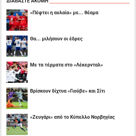
ΔΙΑΒΑΣΤΕ ΑΚΟΜΗ
«Πέφτει η αυλαία» με... θέαμα
Θα... μιλήσουν οι έδρες
Με τα τέρματα στο «Λέκερνταλ»
Βρίσκουν δίχτυα «Γιούβε» και Σίτι
«Ζευγάρι» από το Κύπελλο Νορβηγίας