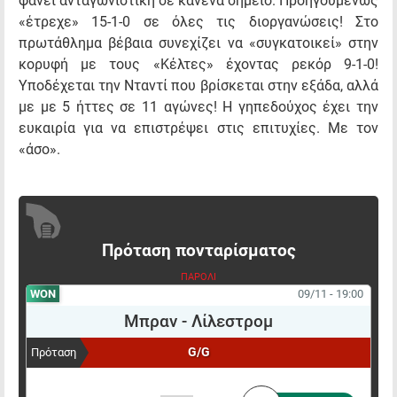
φανεί ανταγωνιστική σε κανένα σημείο. Προηγουμένως
«έτρεχε» 15-1-0 σε όλες τις διοργανώσεις! Στο
πρωτάθλημα βέβαια συνεχίζει να «συγκατοικεί» στην
κορυφή με τους «Κέλτες» έχοντας ρεκόρ 9-1-0!
Υποδέχεται την Νταντί που βρίσκεται στην εξάδα, αλλά
με με 5 ήττες σε 11 αγώνες! Η γηπεδούχος έχει την
ευκαιρία για να επιστρέψει στις επιτυχίες. Με τον
«άσο».
Πρόταση πονταρίσματος
ΠΑΡΟΛΙ
WON
09/11 - 19:00
Μπραν
-
Λίλεστρομ
G/G
Πρόταση
ΠΟΝΤΑΡΙΣΜΑ
ΑΠΟΤΕΛΕΣΜΑ
ΑΠΟΔΟΣΗ