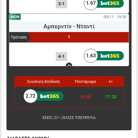
1.67
2-1
WON
09/11 - 19:30
Αμπερντίν
-
Νταντί
1
Πρόταση
ΠΟΝΤΑΡΙΣΜΑ
ΑΠΟΤΕΛΕΣΜΑ
ΑΠΟΔΟΣΗ
1.63
4-1
Συνολική Απόδοση
Ποντάρισμα
+/-
2.72
10.00
17.20
ΕΕΕΠ | 21+ | ΠΑΙΞΕ ΥΠΕΥΘΥΝΑ