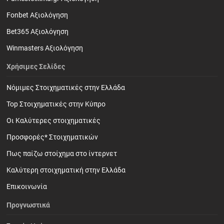
Fonbet Αξιολόγηση
Bet365 Αξιολόγηση
Winmasters Αξιολόγηση
Χρήσιμες Σελίδες
Νόμιμες Στοιχηματικές στην Ελλάδα
Top Στοιχηματικές στην Κύπρο
Οι Καλύτερες στοιχηματικές
Προσφορές* Στοιχηματικών
Πως παίζω στοίχημα στο ίντερνετ
Καλύτερη στοιχηματική στην Ελλάδα
Επικοινωνία
Προγνωστικά