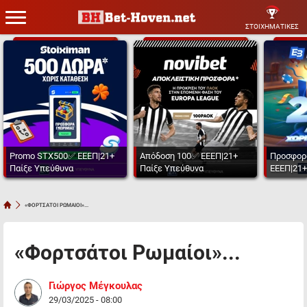
ΣΤΟΙΧΗΜΑΤΙΚΕΣ
Promo STX500✅ ΕΕΕΠ|21+
Απόδοση 100✅ ΕΕΕΠ|21+
Προσφορ
Παίξε Υπεύθυνα
Παίξε Υπεύθυνα
ΕΕΕΠ|21+
«ΦΟΡΤΣΑΤΟΙ ΡΩΜΑΙΟΙ»...
«Φορτσάτοι Ρωμαίοι»...
Γιώργος Μέγκουλας
29/03/2025 - 08:00