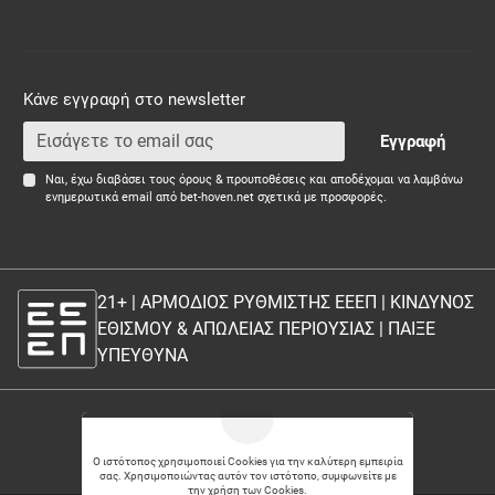
Κάνε εγγραφή στο newsletter
Εγγραφή
Ναι, έχω διαβάσει τους όρους & προυποθέσεις και αποδέχομαι να λαμβάνω
ενημερωτικά email από bet-hoven.net σχετικά με προσφορές.
21+ | ΑΡΜΟΔΙΟΣ ΡΥΘΜΙΣΤΗΣ ΕΕΕΠ | ΚΙΝΔΥΝΟΣ
ΕΘΙΣΜΟΥ & ΑΠΩΛΕΙΑΣ ΠΕΡΙΟΥΣΙΑΣ |
ΠΑΙΞΕ
ΥΠΕΥΘΥΝΑ
21+
Ο ιστότοπος χρησιμοποιεί Cookies για την καλύτερη εμπειρία
σας. Χρησιμοποιώντας αυτόν τον ιστότοπο, συμφωνείτε με
την χρήση των Cookies.