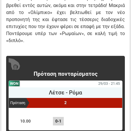
βρεθεί εντός αυτών, ακόμα και στην τετράδα! Μακριά
από το «Ολίμπικο» έχει βελτιωθεί με τον νέο
προπονητή της και έφτασε τις τέσσερις διαδοχικές
επιτυχίες που την έχουν φέρει σε επαφή με την εξάδα.
Ποντάρουμε υπέρ των «Ρωμαίων», σε καλή τιμή το
«διπλό».
Πρόταση πονταρίσματος
WON
29/03 - 21:45
Λέτσε
-
Ρόμα
2
Πρόταση
ΠΟΝΤΑΡΙΣΜΑ
ΑΠΟΤΕΛΕΣΜΑ
ΑΠΟΔΟΣΗ
10.00
0-1