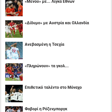
«Μενού» με... Λίγκα Εθνών
«Δίδυμο» με Αυστρία και Ολλανδία
Ανεβασμένη η Τσεχία
«Πληρώνουν» τα γκολ...
Επιθετικό ταλέντο στο Μόναχο
Φαβορί η Ρόζενμποργκ