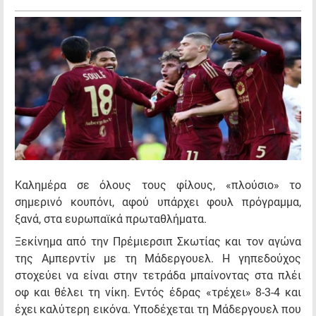
Καλημέρα σε όλους τους φίλους, «πλούσιο» το
σημερινό κουπόνι, αφού υπάρχει φουλ πρόγραμμα,
ξανά, στα ευρωπαϊκά πρωταθλήματα.
Ξεκίνημα από την Πρέμιερσιπ Σκωτίας και τον αγώνα
της Αμπερντίν με τη Μάδεργουελ. Η γηπεδούχος
στοχεύει να είναι στην τετράδα μπαίνοντας στα πλέι
οφ και θέλει τη νίκη. Εντός έδρας «τρέχει» 8-3-4 και
έχει καλύτερη εικόνα. Υποδέχεται τη Μάδεργουελ που