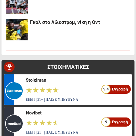
Γκολ στο Λίλεστρομ, νίκη η Οντ
ΣΤΟΙΧΗΜΑΤΙΚΕΣ
Stoiximan
☆☆☆☆☆
★★★★★
9.4
Εγγραφή
ΕΕΕΠ | 21+ | ΠΑΙΞΕ ΥΠΕΥΘΥΝΑ
Novibet
☆☆☆☆☆
★★★★★
9
Εγγραφή
ΕΕΕΠ | 21+ | ΠΑΙΞΕ ΥΠΕΥΘΥΝΑ