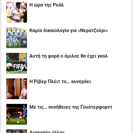
H ώρα της Ρεάλ
Καμία δικαιολογία για «Νερατζούρι»
Αυτή τη φορά ο όμιλος θα έχει γκολ
Η Ρίβερ Πλέιτ το… κυνηγάει
Με τις… συνήθειες της Γουότερφορντ
Διακοπές τέλος