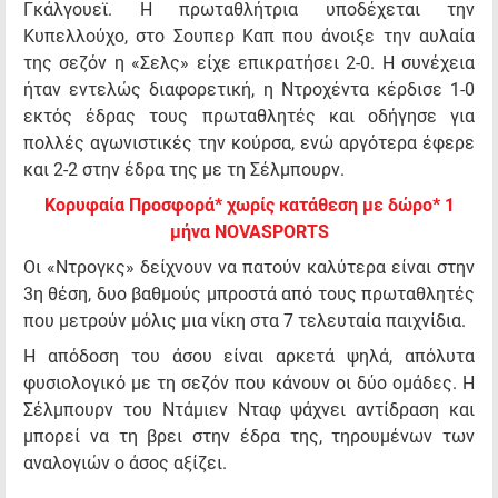
Γκάλγουεϊ. Η πρωταθλήτρια υποδέχεται την
Κυπελλούχο, στο Σουπερ Καπ που άνοιξε την αυλαία
της σεζόν η «Σελς» είχε επικρατήσει 2-0. Η συνέχεια
ήταν εντελώς διαφορετική, η Ντροχέντα κέρδισε 1-0
εκτός έδρας τους πρωταθλητές και οδήγησε για
πολλές αγωνιστικές την κούρσα, ενώ αργότερα έφερε
και 2-2 στην έδρα της με τη Σέλμπουρν.
Κορυφαία Προσφορά* χωρίς κατάθεση με δώρο* 1
μήνα NOVASPORTS
Οι «Ντρογκς» δείχνουν να πατούν καλύτερα είναι στην
3η θέση, δυο βαθμούς μπροστά από τους πρωταθλητές
που μετρούν μόλις μια νίκη στα 7 τελευταία παιχνίδια.
Η απόδοση του άσου είναι αρκετά ψηλά, απόλυτα
φυσιολογικό με τη σεζόν που κάνουν οι δύο ομάδες. Η
Σέλμπουρν του Ντάμιεν Νταφ ψάχνει αντίδραση και
μπορεί να τη βρει στην έδρα της, τηρουμένων των
αναλογιών ο άσος αξίζει.