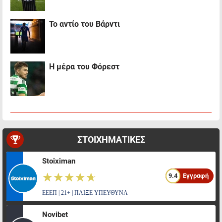
Το αντίο του Βάρντι
Η μέρα του Φόρεστ
ΣΤΟΙΧΗΜΑΤΙΚΕΣ
Stoiximan
☆☆☆☆☆
★★★★★
9.4
Εγγραφή
ΕΕΕΠ | 21+ | ΠΑΙΞΕ ΥΠΕΥΘΥΝΑ
Novibet