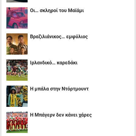
Oι… σκληροί του Μαϊάμι
Βραζιλιάνικος… εμφύλιος
Iρλανδικό… καρεδάκι
H μπάλα στην Ντόρτμουντ
H Mπάγερν δεν κάνει χάρες