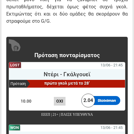
πρωταθλήματος, δέχεται όμως φέτος συχνά γκολ.
Εκτιμώντας ότι και οι δύο ομάδες θα σκοράρουν θα
στραφούμε στο G/G.
Πρόταση πονταρίσματος
LOST
13/06 - 21:45
Ντέρι
-
Γκάλγουεϊ
πρώτο γκολ μετά το 28’
Πρόταση
ΠΟΝΤΑΡΙΣΜΑ
ΑΠΟΤΕΛΕΣΜΑ
ΑΠΟΔΟΣΗ
2.04
10.00
ΟΧΙ
ΕΕΕΠ | 21+ | ΠΑΙΞΕ ΥΠΕΥΘΥΝΑ
WON
13/06 - 21:45