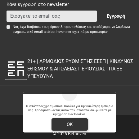
Κάνε εγγραφή στο newsletter
Εγγραφή
Ναι, έχω διαβάσει τους όρους & προυποθέσεις και αποδέχομαι να λαμβάνω
ενημερωτικά email από bet-hoven.net σχετικά με προσφορές.
21+ | ΑΡΜΟΔΙΟΣ ΡΥΘΜΙΣΤΗΣ ΕΕΕΠ | ΚΙΝΔΥΝΟΣ
ΕΘΙΣΜΟΥ & ΑΠΩΛΕΙΑΣ ΠΕΡΙΟΥΣΙΑΣ |
ΠΑΙΞΕ
ΥΠΕΥΘΥΝΑ
21+
Ο ιστότοπος χρησιμοποιεί Cookies για την καλύτερη εμπειρία
σας. Χρησιμοποιώντας αυτόν τον ιστότοπο, συμφωνείτε με
την χρήση των Cookies.
Θέσεις εργασίας
OK
© 2026 Bethoven