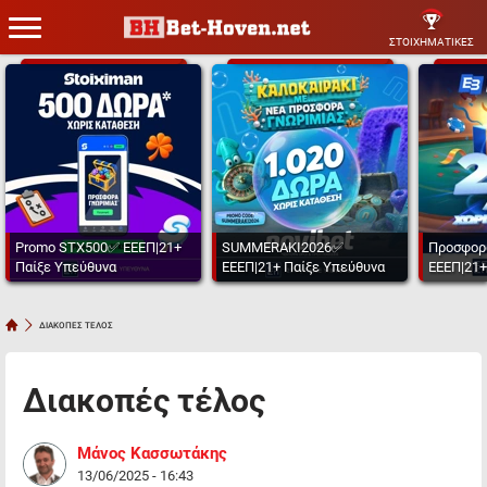
ΣΤΟΙΧΗΜΑΤΙΚΕΣ
Promo STX500✅ ΕΕΕΠ|21+
SUMMERAKI2026✅
Προσφορ
Παίξε Υπεύθυνα
ΕΕΕΠ|21+ Παίξε Υπεύθυνα
ΕΕΕΠ|21+
ΔΙΑΚΟΠΕΣ ΤΕΛΟΣ
Διακοπές τέλος
Μάνος Κασσωτάκης
13/06/2025 - 16:43