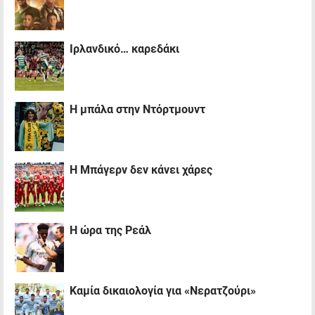
Iρλανδικό… καρεδάκι
H μπάλα στην Ντόρτμουντ
H Mπάγερν δεν κάνει χάρες
H ώρα της Ρεάλ
Καμία δικαιολογία για «Νερατζούρι»