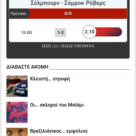
Σέλμπουρν
-
Σάμροκ Ρόβερς
G/G
Πρόταση
ΠΟΝΤΑΡΙΣΜΑ
ΑΠΟΤΕΛΕΣΜΑ
ΑΠΟΔΟΣΗ
2.10
10.00
1-2
ΕΕΕΠ | 21+ | ΠΑΙΞΕ ΥΠΕΥΘΥΝΑ
ΔΙΑΒΑΣΤΕ ΑΚΟΜΗ
Κλειστή… στροφή
Oι… σκληροί του Μαϊάμι
Βραζιλιάνικος… εμφύλιος