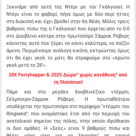
Ξεκινάμε από αυτή της Ντέρι με την Γκάλγουεϊ. Η
Ντέρι είναι το φαβορί, πήγε όμως με δύο σερί ήττες
στη διακοπή και έχει βρεθεί στην 6η θέση. Μόλις τρεις
βαθμούς πίσω της η Γκάλγουεϊ που έρχεται από το 0-0
στο Δουβλίνο κόντρα στην πρωτοπόρο Σάμροκ Ρόβερς
κάνοντας αυτό που ξέρει να κάνει καλύτερα, να παίζει
άμυνα. Περιμένουμε ανάλογη εικόνα, εκτιμώντας όμως
ότι θα έχει γκολ το ματς θα στραφούμε στο «πρώτο
γκολ μετά το 28’».
20€ Ferryhopper & 2025 Δώρα* χωρίς κατάθεση* από
τη Stoiximan!
Πάμε και στο μεγάλο δουβλινέζικο ντέρμπι,
Σέλμπουρν-Σάμροκ Ρόβερς. Η πρωταθλήτρια
υποδέχεται την πρωτοπόρο στο περίφημο "ντέρμπι του
Ringsend", που ονομάστηκε έτσι από την περιοχή του
ανατολικού σημείου της πόλης, στην οποία ιδρύθηκαν
οι δυο ομάδες. Η «Σελς» είναι 9 βαθμούς πίσω και
θέλει μόνο νίκη για να ξαναμπεί σε τροχιά