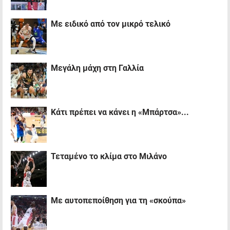
Με ειδικό από τον μικρό τελικό
Μεγάλη μάχη στη Γαλλία
Κάτι πρέπει να κάνει η «Μπάρτσα»...
Τεταμένο το κλίμα στο Μιλάνο
Με αυτοπεποίθηση για τη «σκούπα»