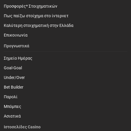
Προσφορές* Στοιχηματικών
Πως παίζω στοίχημα στο ίντερνετ
Καλύτερη στοιχηματική στην Ελλάδα
Επικοινωνία
Προγνωστικά
Σημείο Ημέρας
Goal-Goal
Under/Over
Bet Builder
Παρολί
Mπόμπες
Ασιατικά
Ιστοσελίδες Casino