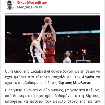
Νίκος Μοσχοβίτης
14/06/2022 - 09:15
Οι τελικοί της LegaBasket συνεχίζονται, με τη σειρά να
έχει φτάσει στο τέταρτο παιχνίδι και την
Αρμάνι
να
έχει το προβάδισμα με 2-1, της
Βίρτους Μπολόνια
.
Η αλήθεια είναι ότι οι δύο ομάδες, μπήκαν στα πλέι οφ,
από διαφορετική αφετηρία, δεδομένου ότι η Βίρτους,
κατάφερε να πετύχει τον μεγάλο στόχο της, με την