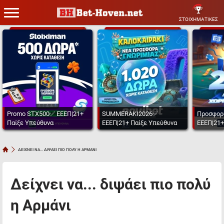
ΣΤΟΙΧΗΜΑΤΙΚΕΣ
Promo STX500✅ ΕΕΕΠ|21+
SUMMERAKI2026✅
Προσφορ
Παίξε Υπεύθυνα
ΕΕΕΠ|21+ Παίξε Υπεύθυνα
ΕΕΕΠ|21+
ΔΕΙΧΝΕΙ ΝΑ... ΔΙΨΑΕΙ ΠΙΟ ΠΟΛΥ Η ΑΡΜΑΝΙ
Δείχνει να... διψάει πιο πολύ
η Αρμάνι