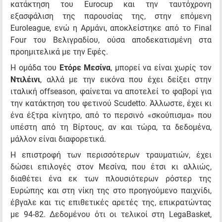
κατάκτηση του Eurocup και την ταυτόχρονη
εξασφάλιση της παρουσίας της, στην επόμενη
Euroleague, ενώ η Αρμάνι, αποκλείστηκε από το Final
Four του Βελιγραδίου, ούσα αποδεκατισμένη στα
προημιτελικά με την Εφές.
Η ομάδα του
Ετόρε Μεσίνα
, μπορεί να είναι χωρίς τον
Ντιλέινι
, αλλά με την εικόνα που έχει δείξει στην
ιταλική offseason, φαίνεται να αποτελεί το φαβορί για
την κατάκτηση του φετινού Scudetto. Άλλωστε, έχει κι
ένα έξτρα κίνητρο, από το περσινό «σκούπισμα» που
υπέστη από τη Βίρτους, αν και τώρα, τα δεδομένα,
μάλλον είναι διαφορετικά.
Η επιστροφή των περισσότερων τραυματιών, έχει
δώσει επιλογές στον Μεσίνα, που έτσι κι αλλιώς,
διαθέτει ένα εκ των πλουσιότερων ρόστερ της
Ευρώπης και στη νίκη της στο προηγούμενο παιχνίδι,
έβγαλε και τις επιθετικές αρετές της, επικρατώντας
με 94-82. Δεδομένου ότι οι τελικοί στη LegaBasket,