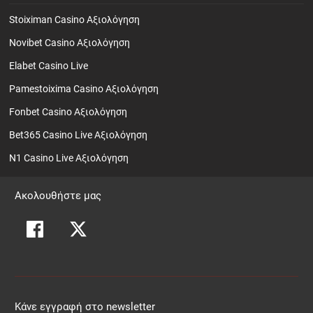
Stoiximan Casino Αξιολόγηση
Novibet Casino Αξιολόγηση
Elabet Casino Live
Pamestoixima Casino Αξιολόγηση
Fonbet Casino Αξιολόγηση
Bet365 Casino Live Αξιολόγηση
N1 Casino Live Αξιολόγηση
Ακολουθήστε μας
Κάνε εγγραφή στο newsletter