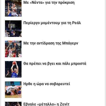
Με «Νέντα» για την πρόκριση
Περίεργο μομέντουμ για τη Ρεάλ
Με την αντίδραση της Μπάγερν
Θα πρέπει να βγει και πάλι μπροστά
Ήρθε η ώρα να σοβαρευτεί
Έβγαλε «μέταλλο» η Ζενίτ