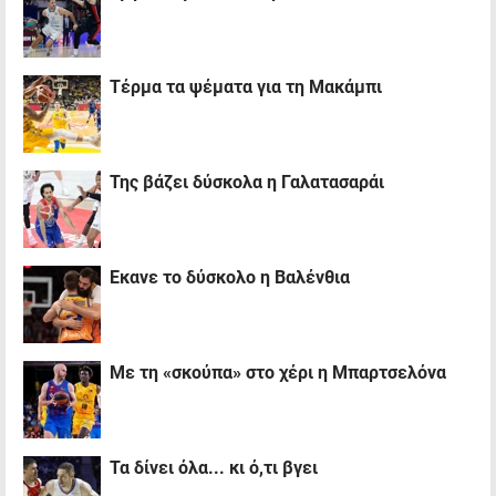
Τέρμα τα ψέματα για τη Μακάμπι
Της βάζει δύσκολα η Γαλατασαράι
Έκανε το δύσκολο η Βαλένθια
Με τη «σκούπα» στο χέρι η Μπαρτσελόνα
Τα δίνει όλα... κι ό,τι βγει