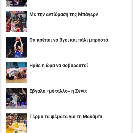
Με την αντίδραση της Μπάγερν
Θα πρέπει να βγει και πάλι μπροστά
Ήρθε η ώρα να σοβαρευτεί
Έβγαλε «μέταλλο» η Ζενίτ
Τέρμα τα ψέματα για τη Μακάμπι