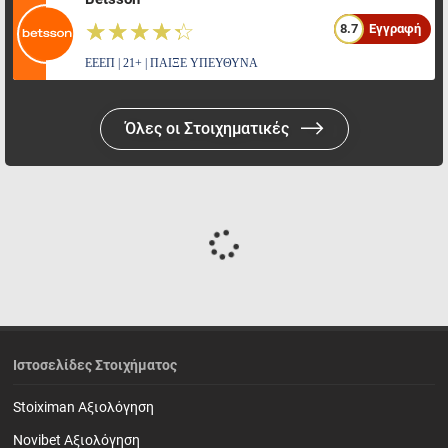
☆☆☆☆☆
★★★★★
8.7
Εγγραφή
ΕΕΕΠ | 21+ | ΠΑΙΞΕ ΥΠΕΥΘΥΝΑ
Όλες οι Στοιχηματικές
Ιστοσελίδες Στοιχήματος
Stoiximan Αξιολόγηση
Novibet Αξιολόγηση