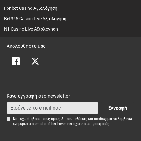
Fonbet Casino Αξιολόγηση
Bet365 Casino Live Αξιολόγηση
N1 Casino Live Αξιολόγηση
Ακολουθήστε μας
Κάνε εγγραφή στο newsletter
Εγγραφή
Ναι, έχω διαβάσει τους όρους & προυποθέσεις και αποδέχομαι να λαμβάνω
ενημερωτικά email από bet-hoven.net σχετικά με προσφορές.