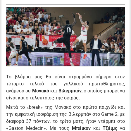
Το βλέμμα μας θα είναι στραμμένο σήμερα στον
τέταρτο τελικό του γαλλικού πρωταθλήματος,
ανάμεσα σε
Μονακό
και
Βιλερμπάν
, ο οποίος μπορεί να
είναι και ο τελευταίος της σειράς.
Μετά το «break» της Μονακό στο πρώτο παιχνίδι και
την εμφατική ισοφάριση της Βιλερμπάν στο Game 2, με
διαφορά 37 πόντων, το τρίτο ματς, ήταν ντέρμπι στο
«Gaston Medecin». Με τους
Μπέικον
και
Τζέιμς
να