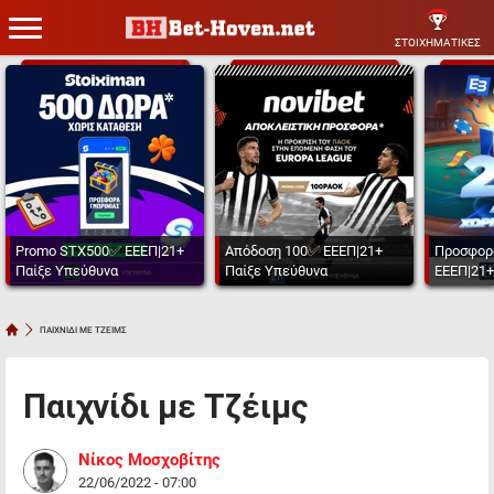
ΣΤΟΙΧΗΜΑΤΙΚΕΣ
Promo STX500✅ ΕΕΕΠ|21+
Απόδοση 100✅ ΕΕΕΠ|21+
Προσφορ
Παίξε Υπεύθυνα
Παίξε Υπεύθυνα
ΕΕΕΠ|21+
ΠΑΙΧΝΙΔΙ ΜΕ ΤΖΕΙΜΣ
Παιχνίδι με Τζέιμς
Νίκος Μοσχοβίτης
22/06/2022 - 07:00