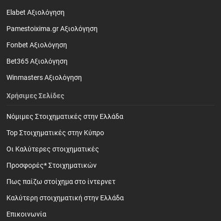
Elabet Αξιολόγηση
Pamestoixima.gr Αξιολόγηση
Fonbet Αξιολόγηση
Bet365 Αξιολόγηση
Winmasters Αξιολόγηση
Χρήσιμες Σελίδες
Νόμιμες Στοιχηματικές στην Ελλάδα
Top Στοιχηματικές στην Κύπρο
Οι Καλύτερες στοιχηματικές
Προσφορές* Στοιχηματικών
Πως παίζω στοίχημα στο ίντερνετ
Καλύτερη στοιχηματική στην Ελλάδα
Επικοινωνία