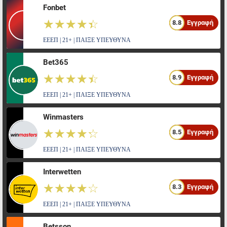
Fonbet
☆☆☆☆☆
★★★★★
8.8
Εγγραφή
ΕΕΕΠ | 21+ | ΠΑΙΞΕ ΥΠΕΥΘΥΝΑ
Bet365
☆☆☆☆☆
★★★★★
8.9
Εγγραφή
ΕΕΕΠ | 21+ | ΠΑΙΞΕ ΥΠΕΥΘΥΝΑ
Winmasters
☆☆☆☆☆
★★★★★
8.5
Εγγραφή
ΕΕΕΠ | 21+ | ΠΑΙΞΕ ΥΠΕΥΘΥΝΑ
Interwetten
☆☆☆☆☆
★★★★★
8.3
Εγγραφή
ΕΕΕΠ | 21+ | ΠΑΙΞΕ ΥΠΕΥΘΥΝΑ
Betsson