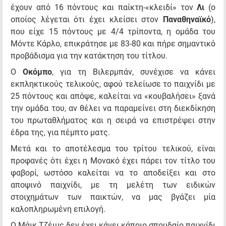
έχουν από 16 πόντους και παίκτη-«κλειδί» τον
Λι
(ο
οποίος λέγεται ότι έχει κλείσει στον
Παναθηναϊκό
),
που είχε 15 πόντους με 4/4 τρίποντα, η ομάδα του
Μόντε Κάρλο, επικράτησε με 83-80 και πήρε σημαντικό
προβάδισμα για την κατάκτηση του τίτλου.
Ο
Οκόμπο
, για τη Βιλερμπάν, συνέχισε να κάνει
εκπληκτικούς τελικούς, αφού τελείωσε το παιχνίδι με
25 πόντους και απόψε, καλείται να «κουβαλήσει» ξανά
την ομάδα του, αν θέλει να παραμείνει στη διεκδίκηση
του πρωταθλήματος και η σειρά να επιστρέψει στην
έδρα της, για πέμπτο ματς.
Μετά και το αποτέλεσμα του τρίτου τελικού, είναι
προφανές ότι έχει η Μονακό έχει πάρει τον τίτλο του
φαβορί, ωστόσο καλείται να το αποδείξει και στο
αποψινό παιχνίδι, με τη μελέτη των ειδικών
στοιχημάτων των παικτών, να μας βγάζει μία
καλοπληρωμένη επιλογή.
Ο Μάικ Τζέιμς δεν έχει κάνει κάποιο σπουδαίο παιχνίδι