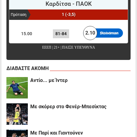
Καρδίτσα
-
ΠΑΟΚ
1 (-3,5)
Πρόταση
ΠΟΝΤΑΡΙΣΜΑ
ΑΠΟΤΕΛΕΣΜΑ
ΑΠΟΔΟΣΗ
2.10
15.00
81-84
ΕΕΕΠ | 21+ | ΠΑΙΞΕ ΥΠΕΥΘΥΝΑ
ΔΙΑΒΑΣΤΕ ΑΚΟΜΗ
Αντίο... με Ίντερ
Με σκόρερ στο Φενέρ-Μπεσίκτας
Με Παρί και Γιαντούνεν