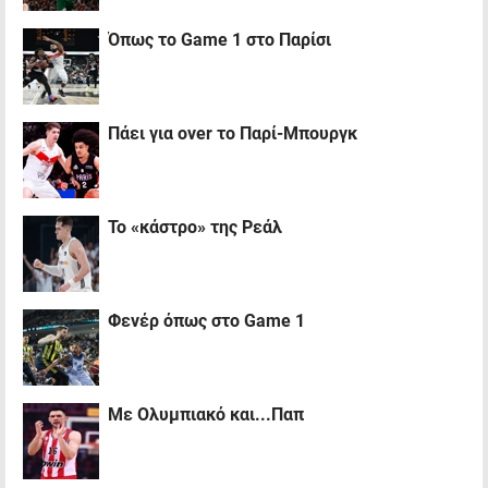
Όπως το Game 1 στο Παρίσι
Πάει για over το Παρί-Μπουργκ
Το «κάστρο» της Ρεάλ
Φενέρ όπως στο Game 1
Με Ολυμπιακό και...Παπ