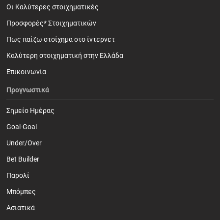
Οι Καλύτερες στοιχηματικές
Προσφορές* Στοιχηματικών
Πως παίζω στοίχημα στο ίντερνετ
Καλύτερη στοιχηματική στην Ελλάδα
Επικοινωνία
Προγνωστικά
Σημείο Ημέρας
Goal-Goal
Under/Over
Bet Builder
Παρολί
Mπόμπες
Ασιατικά