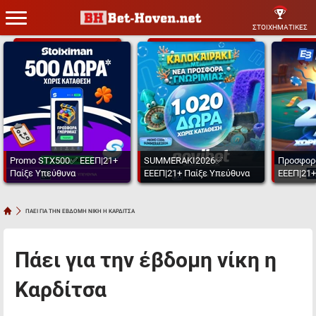
ΣΤΟΙΧΗΜΑΤΙΚΕΣ
Promo STX500✅ ΕΕΕΠ|21+
SUMMERAKI2026✅
Προσφορ
Παίξε Υπεύθυνα
ΕΕΕΠ|21+ Παίξε Υπεύθυνα
ΕΕΕΠ|21+
ΠΑΕΙ ΓΙΑ ΤΗΝ ΕΒΔΟΜΗ ΝΙΚΗ Η ΚΑΡΔΙΤΣΑ
Πάει για την έβδομη νίκη η
Καρδίτσα