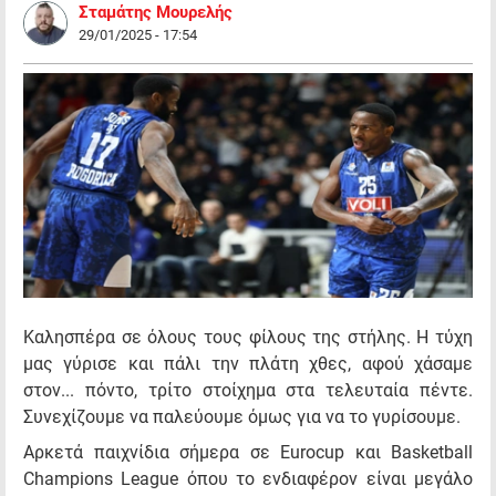
Σταμάτης Μουρελής
29/01/2025 - 17:54
Καλησπέρα σε όλους τους φίλους της στήλης. Η τύχη
μας γύρισε και πάλι την πλάτη χθες, αφού χάσαμε
στον... πόντο, τρίτο στοίχημα στα τελευταία πέντε.
Συνεχίζουμε να παλεύουμε όμως για να το γυρίσουμε.
Αρκετά παιχνίδια σήμερα σε Eurocup και Basketball
Champions League όπου το ενδιαφέρον είναι μεγάλο