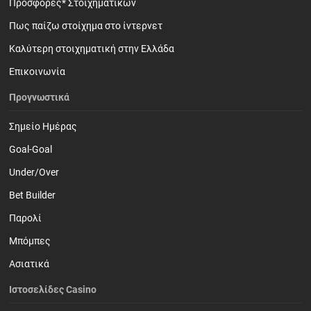
Προσφορές* Στοιχηματικών
Πως παίζω στοίχημα στο ίντερνετ
Καλύτερη στοιχηματική στην Ελλάδα
Επικοινωνία
Προγνωστικά
Σημείο Ημέρας
Goal-Goal
Under/Over
Bet Builder
Παρολί
Mπόμπες
Ασιατικά
Ιστοσελίδες Casino