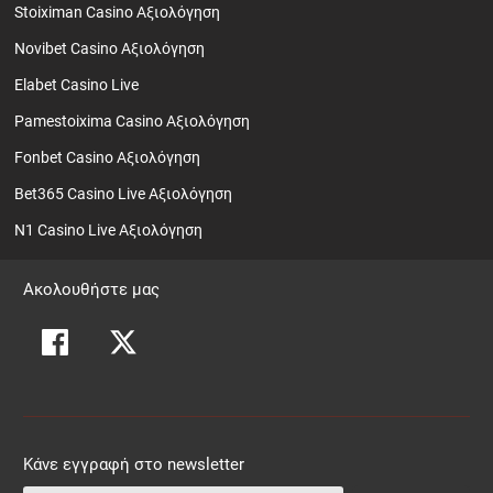
Stoiximan Casino Αξιολόγηση
Novibet Casino Αξιολόγηση
Elabet Casino Live
Pamestoixima Casino Αξιολόγηση
Fonbet Casino Αξιολόγηση
Bet365 Casino Live Αξιολόγηση
N1 Casino Live Αξιολόγηση
Ακολουθήστε μας
Κάνε εγγραφή στο newsletter