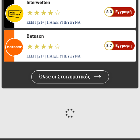
Interwetten
☆☆☆☆☆
★★★★★
8.3
Εγγραφή
ΕΕΕΠ | 21+ | ΠΑΙΞΕ ΥΠΕΥΘΥΝΑ
Betsson
☆☆☆☆☆
★★★★★
8.7
Εγγραφή
ΕΕΕΠ | 21+ | ΠΑΙΞΕ ΥΠΕΥΘΥΝΑ
Όλες οι Στοιχηματικές