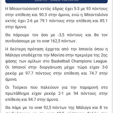
ΕΕΕΠ | 21+ | ΠΑΙΞΕ ΥΠΕΥΘΥΝΑ
Η Μπουντούσνοστ εντός έδρας έχει 5-3 με 93 πόντους
στην επίθεση και 90.3 στην άμυνα, ενώ η Μπανταλόνα
εκτός έχει 2-6 με 79.1 πόντους στην επίθεση και 85.1
στην άμυνα.
Θα πάρουμε τον άσο με -3,5 πόντους και θα τον
συνδυάσουμε με το over 162,5 πόντων.
Η δεύτερη πρόταση έρχεται από την Ισπανία όπου η
Μάλαγα υποδέχεται την Μανίσα στην πρεμιέρα της 2ης
φάσης των ομίλων στο Basketball Champions League.
Οι Ισπανοί στην διοργάνωση μέχρι τώρα είχαν 3-0
ρεκόρ με 97.7 πόντους στην επίθεση και 74.7 στην
άμυνα.
Οι Τούρκοι που παλεύουν για την παραμονή στο
πρωτάθλημα είχαν ρεκόρ 2-1 με 94 πόντους στην
επίθεση και 94.7 στην άμυνα.
Θα πάμε με το over 92,5 πόντων της Μάλαγα και θ το