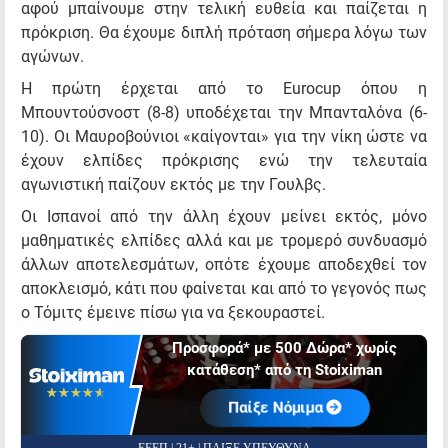
αφού μπαίνουμε στην τελική ευθεία και παίζεται η
πρόκριση. Θα έχουμε διπλή πρόταση σήμερα λόγω των
αγώνων.
Η πρώτη έρχεται από το Eurocup όπου η
Μπουντούσνοστ (8-8) υποδέχεται την Μπανταλόνα (6-
10). Οι Μαυροβούνιοι «καίγονται» για την νίκη ώστε να
έχουν ελπίδες πρόκρισης ενώ την τελευταία
αγωνιστική παίζουν εκτός με την Γουλβς.
Οι Ισπανοί από την άλλη έχουν μείνει εκτός, μόνο
μαθηματικές ελπίδες αλλά και με τρομερό συνδυασμό
άλλων αποτελεσμάτων, οπότε έχουμε αποδεχθεί τον
αποκλεισμό, κάτι που φαίνεται και από το γεγονός πως
ο Τόμιτς έμεινε πίσω για να ξεκουραστεί.
Προσφορά* με 500 Δώρα* χωρίς
κατάθεση* από τη Stoiximan
☆☆☆☆☆
★★★★★
Παίξε Νόμιμα