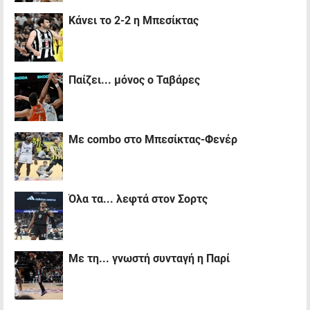
Κάνει το 2-2 η Μπεσίκτας
Παίζει... μόνος ο Ταβάρες
Με combo στο Μπεσίκτας-Φενέρ
Όλα τα... λεφτά στον Σορτς
Με τη... γνωστή συνταγή η Παρί