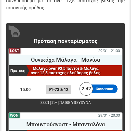
συνδυάσουμε με το over 12,5 εύστοχες βολές της
ισπανικής ομάδας.
Πρόταση πονταρίσματος
LOST
29/01 - 21:00
Ουνικάχα Μάλαγα
-
Μανίσα
Μάλαγα over 92,5 πόντοι & Μάλαγα
Πρόταση
over 12,5 εύστοχες ελεύθερες βολές
ΠΟΝΤΑΡΙΣΜΑ
ΑΠΟΤΕΛΕΣΜΑ
ΑΠΟΔΟΣΗ
2.42
15.00
91-73 & 12
ΕΕΕΠ | 21+ | ΠΑΙΞΕ ΥΠΕΥΘΥΝΑ
WON
29/01 - 20:00
Μπουντούσνοστ
-
Μπανταλόνα