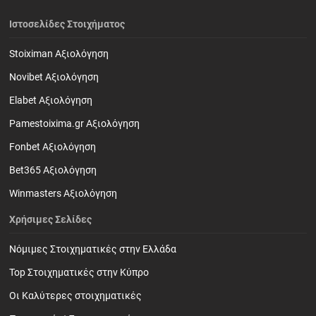
Ιστοσελίδες Στοιχήματος
Stoiximan Αξιολόγηση
Novibet Αξιολόγηση
Elabet Αξιολόγηση
Pamestoixima.gr Αξιολόγηση
Fonbet Αξιολόγηση
Bet365 Αξιολόγηση
Winmasters Αξιολόγηση
Χρήσιμες Σελίδες
Νόμιμες Στοιχηματικές στην Ελλάδα
Top Στοιχηματικές στην Κύπρο
Οι Καλύτερες στοιχηματικές