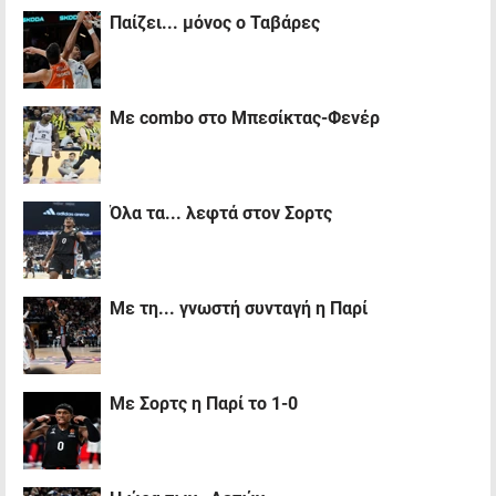
Παίζει... μόνος ο Ταβάρες
Με combo στο Μπεσίκτας-Φενέρ
Όλα τα... λεφτά στον Σορτς
Με τη... γνωστή συνταγή η Παρί
Με Σορτς η Παρί το 1-0