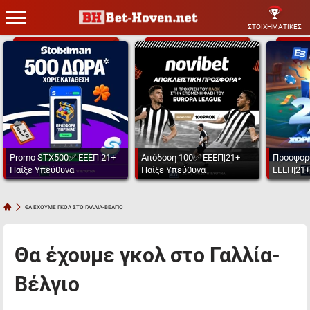
ΣΤΟΙΧΗΜΑΤΙΚΕΣ
Promo STX500✅ ΕΕΕΠ|21+
Απόδοση 100✅ ΕΕΕΠ|21+
Προσφορ
Παίξε Υπεύθυνα
Παίξε Υπεύθυνα
ΕΕΕΠ|21+
ΘΑ ΕΧΟΥΜΕ ΓΚΟΛ ΣΤΟ ΓΑΛΛΙΑ-ΒΕΛΓΙΟ
Θα έχουμε γκολ στο Γαλλία-
Βέλγιο