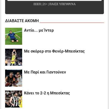
ΕΕΕΠ | 21+ | ΠΑΙΞΕ ΥΠΕΥΘΥΝΑ
ΔΙΑΒΑΣΤΕ ΑΚΟΜΗ
Αντίο... με Ίντερ
Με σκόρερ στο Φενέρ-Μπεσίκτας
Με Παρί και Γιαντούνεν
Κάνει το 2-2 η Μπεσίκτας