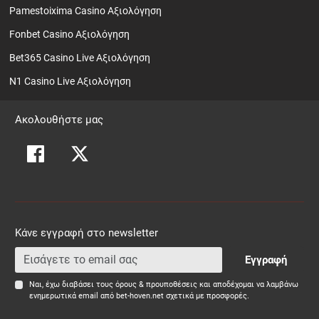
Pamestoixima Casino Αξιολόγηση
Fonbet Casino Αξιολόγηση
Bet365 Casino Live Αξιολόγηση
N1 Casino Live Αξιολόγηση
Ακολουθήστε μας
Κάνε εγγραφή στο newsletter
Εγγραφή
Ναι, έχω διαβάσει τους όρους & προυποθέσεις και αποδέχομαι να λαμβάνω
ενημερωτικά email από bet-hoven.net σχετικά με προσφορές.