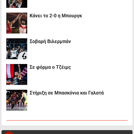
Κάνει το 2-0 η Μπουργκ
Σοβαρή Βιλερμπάν
Σε φόρμα ο Τζέιμς
Στήριξη σε Μπασκόνια και Γαλατά