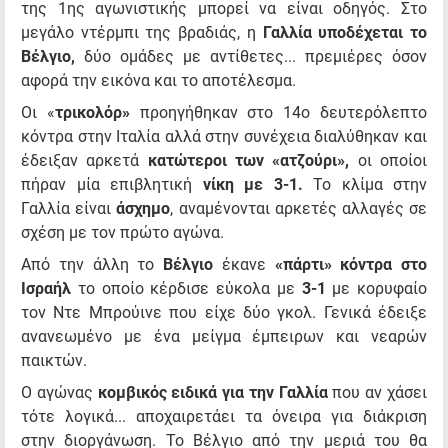
της 1ης αγωνιστικής μπορεί να είναι οδηγός. Στο
μεγάλο ντέρμπι της βραδιάς, η
Γαλλία υποδέχεται το
Βέλγιο,
δύο ομάδες με αντίθετες... πρεμιέρες όσον
αφορά την εικόνα και το αποτέλεσμα.
Οι «
τρικολόρ»
προηγήθηκαν στο 14ο δευτερόλεπτο
κόντρα στην Ιταλία αλλά στην συνέχεια διαλύθηκαν και
έδειξαν αρκετά
κατώτεροι των «ατζούρι»,
οι οποίοι
πήραν μία επιβλητική
νίκη με 3-1.
Το κλίμα στην
Γαλλία είναι
άσχημο
, αναμένονται αρκετές αλλαγές σε
σχέση με τον πρώτο αγώνα.
Από την άλλη το
Βέλγιο
έκανε
«πάρτι» κόντρα στο
Ισραήλ
το οποίο κέρδισε εύκολα με
3-1
με κορυφαίο
τον Ντε Μπρούινε που είχε δύο γκολ. Γενικά έδειξε
ανανεωμένο με ένα μείγμα έμπειρων και νεαρών
παικτών.
Ο αγώνας
κομβικός ειδικά για την Γαλλία
που αν χάσει
τότε λογικά... αποχαιρετάει τα όνειρα για διάκριση
στην διοργάνωση. Το Βέλγιο από την μεριά του θα