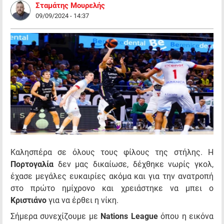
Σταμάτης Μουρελής
09/09/2024 - 14:37
Καλησπέρα σε όλους τους φίλους της στήλης. Η
Πορτογαλία
δεν μας δικαίωσε, δέχθηκε νωρίς γκολ,
έχασε μεγάλες ευκαιρίες ακόμα και για την ανατροπή
στο πρώτο ημίχρονο και χρειάστηκε να μπει ο
Κριστιάνο
για να έρθει η νίκη.
Σήμερα συνεχίζουμε με
Nations League
όπου η εικόνα