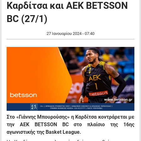
Καρδίτσα και ΑΕΚ BETSSON
BC (27/1)
27 Ιανουαρίου 2024 - 07:40
Στο «Γιάννης Μπουρούσης» η Καρδίτσα κοντράρεται με
την ΑΕΚ BETSSON BC στο πλαίσιο της 16ης
αγωνιστικής της Basket League.