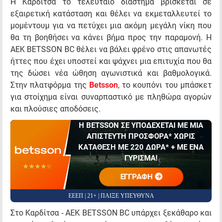
Η Καρδίτσα το τελευταίο διάστημα βρίσκεται σε
εξαιρετική κατάσταση και θέλει να εκμεταλλευτεί το
μομέντουμ για να πετύχει μια ακόμη μεγάλη νίκη που
θα τη βοηθήσει να κάνει βήμα προς την παραμονή. Η
ΑΕΚ BETSSON BC θέλει να βάλει φρένο στις απανωτές
ήττες που έχει υποστεί και ψάχνει μια επιτυχία που θα
της δώσει νέα ώθηση αγωνιστικά και βαθμολογικά.
Στην πλατφόρμα της
Betsson
, το κουπόνι του μπάσκετ
για στοίχημα είναι συναρπαστικό με πληθώρα αγορών
και πλούσιες αποδόσεις.
Η BETSSON ΣΕ ΥΠΟΔΕΧΕΤΑΙ ΜΕ ΜΙΑ
ΑΠΙΣΤΕΥΤΗ ΠΡΟΣΦΟΡΑ* ΧΩΡΙΣ
ΚΑΤΑΘΕΣΗ ΜΕ 220 ΔΩΡΑ* + ΜΕ ΕΝΑ
ΓΥΡΙΣΜΑ!
☆☆☆☆☆
★★★★★
ΕΓΓΡΑΦΗ
ΕΕΕΠ | 21+ | ΠΑΙΞΕ ΥΠΕΥΘΥΝΑ
Στο Καρδίτσα - AEK BETSSON BC υπάρχει ξεκάθαρο και