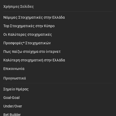
Χρήσιμες Σελίδες
Νόμιμες Στοιχηματικές στην Ελλάδα
Top Στοιχηματικές στην Κύπρο
Οι Καλύτερες στοιχηματικές
Προσφορές* Στοιχηματικών
Πως παίζω στοίχημα στο ίντερνετ
Καλύτερη στοιχηματική στην Ελλάδα
Επικοινωνία
Προγνωστικά
Σημείο Ημέρας
Goal-Goal
Under/Over
Bet Builder