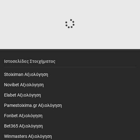
Ιστοσελίδες Στοιχήματος
Stoiximan Αξιολόγηση
Novibet Αξιολόγηση
Elabet Αξιολόγηση
Pamestoixima.gr Αξιολόγηση
Fonbet Αξιολόγηση
Bet365 Αξιολόγηση
Winmasters Αξιολόγηση