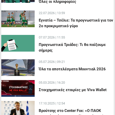
Όλες οι πληροφορίες
22.07.2026 | 13:59
Εγνατία – Τσέλιε: Τα προγνωστικά για τον
2ο προκριματικό γύρο
07.07.2026 | 11:55
Προγνωστικά Τριάδες: Τι θα παίξουμε
σήμερα;
05.07.2026 | 09:21
Όλα τα αποτελέσματα Μουντιαλ 2026
05.03.2026 | 16:20
Στοιχηματικές εταιρίες με Viva Wallet
17.10.2025 | 12:54
Βρούτσης στο Center Fox: «Ο ΠΑΟΚ