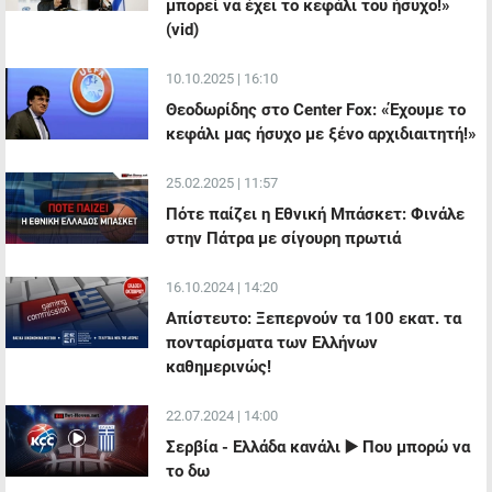
μπορεί να έχει το κεφάλι του ήσυχο!»
(vid)
10.10.2025 | 16:10
Θεοδωρίδης στο Center Fox: «Έχουμε το
κεφάλι μας ήσυχο με ξένο αρχιδιαιτητή!»
25.02.2025 | 11:57
Πότε παίζει η Εθνική Μπάσκετ: Φινάλε
στην Πάτρα με σίγουρη πρωτιά
16.10.2024 | 14:20
Απίστευτο: Ξεπερνούν τα 100 εκατ. τα
πονταρίσματα των Ελλήνων
καθημερινώς!
22.07.2024 | 14:00
Σερβία - Ελλάδα κανάλι ▶️ Που μπορώ να
το δω