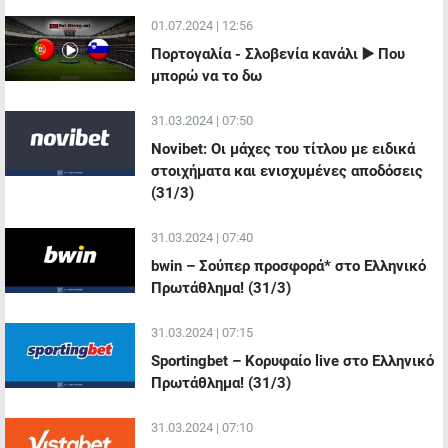
01.07.2024 | 12:56
Πορτογαλία - Σλοβενία κανάλι ▶️ Που
μπορώ να το δω
31.03.2024 | 07:50
Novibet: Οι μάχες του τίτλου με ειδικά
στοιχήματα και ενισχυμένες αποδόσεις
(31/3)
31.03.2024 | 07:40
bwin – Σούπερ προσφορά* στο Ελληνικό
Πρωτάθλημα! (31/3)
31.03.2024 | 07:15
Sportingbet – Κορυφαίο live στο Ελληνικό
Πρωτάθλημα! (31/3)
31.03.2024 | 07:10