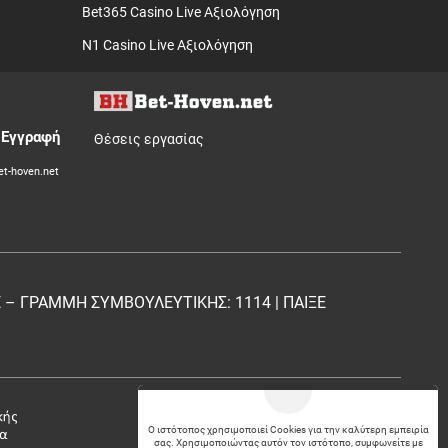
Bet365 Casino Live Αξιολόγηση
N1 Casino Live Αξιολόγηση
Εγγραφή
Θέσεις εργασίας
t-hoven.net
 – ΓΡΑΜΜΗ ΣΥΜΒΟΥΛΕΥΤΙΚΗΣ: 1114 |
ΠΑΙΞΕ
Ο ιστότοπος χρησιμοποιεί Cookies για την καλύτερη εμπειρία
σας. Χρησιμοποιώντας αυτόν τον ιστότοπο, συμφωνείτε με