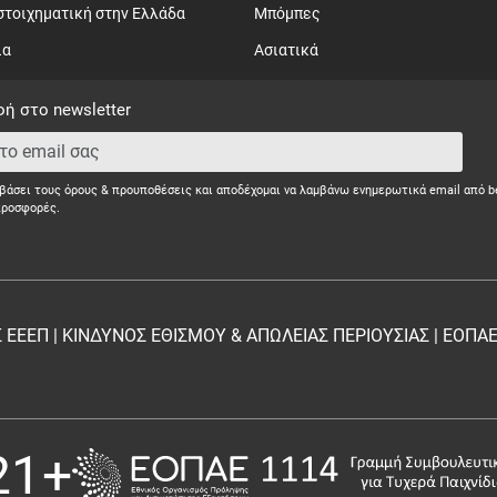
στοιχηματική στην Ελλάδα
Mπόμπες
ία
Ασιατικά
ή στο newsletter
αβάσει τους όρους & προυποθέσεις και αποδέχομαι να λαμβάνω ενημερωτικά email από be
προσφορές.
 ΕΕΕΠ | ΚΙΝΔΥΝΟΣ ΕΘΙΣΜΟΥ & ΑΠΩΛΕΙΑΣ ΠΕΡΙΟΥΣΙΑΣ |
ΕΟΠΑΕ
21+