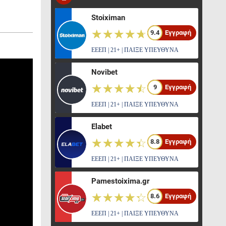
Stoiximan
☆☆☆☆☆
★★★★★
9.4
Εγγραφή
ΕΕΕΠ | 21+ | ΠΑΙΞΕ ΥΠΕΥΘΥΝΑ
Novibet
☆☆☆☆☆
★★★★★
9
Εγγραφή
ΕΕΕΠ | 21+ | ΠΑΙΞΕ ΥΠΕΥΘΥΝΑ
Elabet
☆☆☆☆☆
★★★★★
8.8
Εγγραφή
ΕΕΕΠ | 21+ | ΠΑΙΞΕ ΥΠΕΥΘΥΝΑ
Pamestoixima.gr
☆☆☆☆☆
★★★★★
8.6
Εγγραφή
ΕΕΕΠ | 21+ | ΠΑΙΞΕ ΥΠΕΥΘΥΝΑ