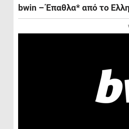
bwin – Έπαθλα* από το Ελλ