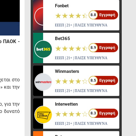
Fonbet
☆☆☆☆☆
★★★★★
8.8
Εγγραφή
ΕΕΕΠ | 21+ | ΠΑΙΞΕ ΥΠΕΥΘΥΝΑ
Bet365
ο ΠΑΟΚ -
☆☆☆☆☆
★★★★★
8.9
Εγγραφή
ΕΕΕΠ | 21+ | ΠΑΙΞΕ ΥΠΕΥΘΥΝΑ
Winmasters
χεται στο
☆☆☆☆☆
★★★★★
8.5
Εγγραφή
» και την
ΕΕΕΠ | 21+ | ΠΑΙΞΕ ΥΠΕΥΘΥΝΑ
, για την
Interwetten
ο δυνατό
☆☆☆☆☆
★★★★★
8.3
Εγγραφή
ΕΕΕΠ | 21+ | ΠΑΙΞΕ ΥΠΕΥΘΥΝΑ