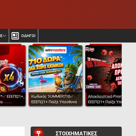
NE
ΟΔΗΓΟΙ
r*✅ ΕΕΕΠ|21+
Κωδικός SUMMER710✅
Αποκλειστικό Promo✅
να
ΕΕΕΠ|21+ Παίξε Υπεύθυνα
ΕΕΕΠ|21+ Παίξε Υπεύθυνα
ΣΤΟΙΧΗΜΑΤΙΚΕΣ