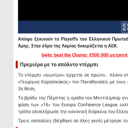
Aπόψε ξεκινούν τα Playoffs του Ελληνικού Πρωτα
Άρης. Στην έδρα της Λαμίας δοκιμάζεται η ΑΕΚ.
bwin: beat the Champ: €500.000 μετρητά 
Πρεμιέρα με το απόλυτο ντέρμπι
Το ντέρμπι «αιωνίων» έρχεται σε πρώτο… πλάνο στ
«Γεώργιος Καραϊσκάκης» τον Παναθηναϊκό, με τους 
3η θέση.
Το βράδυ της Πέμπτης η ομάδα του Μεντιλίμπαρ γνώ
φάση των «16» του Europa Conference League, ωσ
τρόπο ολοκλήρωσε την κανονική διάρκεια του Ελλη
Τρεις ισοπαλίες (δέχθηκε σε όλες γκολ) μέτρησε το 