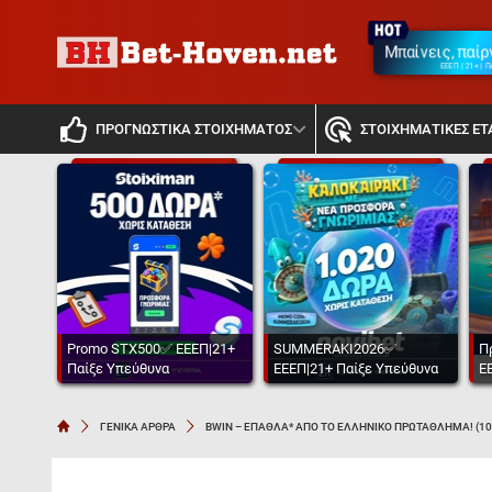
Μπαίνεις, παίρ
ΕΕΕΠ | 21+ |
ΠΡΟΓΝΩΣΤΙΚΑ ΣΤΟΙΧΗΜΑΤΟΣ
ΣΤΟΙΧΗΜΑΤΙΚΕΣ ΕΤΑ
Promo STX500✅ ΕΕΕΠ|21+
SUMMERAKI2026✅
Π
Παίξε Υπεύθυνα
ΕΕΕΠ|21+ Παίξε Υπεύθυνα
Ε
ΓΕΝΙΚΑ ΑΡΘΡΑ
BWIN – ΕΠΑΘΛΑ* ΑΠΟ ΤΟ ΕΛΛΗΝΙΚΟ ΠΡΩΤΑΘΛΗΜΑ! (10