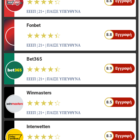
☆☆☆☆☆
★★★★★
8.6
Εγγραφή
ΕΕΕΠ | 21+ | ΠΑΙΞΕ ΥΠΕΥΘΥΝΑ
Fonbet
☆☆☆☆☆
★★★★★
8.8
Εγγραφή
ΕΕΕΠ | 21+ | ΠΑΙΞΕ ΥΠΕΥΘΥΝΑ
Bet365
☆☆☆☆☆
★★★★★
8.9
Εγγραφή
ΕΕΕΠ | 21+ | ΠΑΙΞΕ ΥΠΕΥΘΥΝΑ
Winmasters
☆☆☆☆☆
★★★★★
8.5
Εγγραφή
ΕΕΕΠ | 21+ | ΠΑΙΞΕ ΥΠΕΥΘΥΝΑ
Interwetten
☆☆☆☆☆
★★★★★
8.3
Εγγραφή