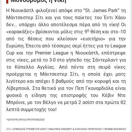
Μονόδρομος η νίκη
Η Νιουκάστλ φιλοξενεί απόψε στο “St. James Park” τη
Μάντσεστερ Σίτι και για τους παίκτες του Έντι Χάου
δεν… υπάρχει άλλο αποτέλεσμα πέρα από τη νίκη! Οι
η
«καρακάξες» βρίσκονται μόλις στις 9
θέση και στο -10
από τις θέσεις που κλείσουν «εισιτήριο» για την
Ευρώπη. Έπειτα από τέσσερις σερί ήττες για το League
Cup και την Premier League η Νιουκάστλ, επέστρεψε
στις νίκες, μετά το 3-0 στο γήπεδο της Σάντερλαντ για
το Κύπελλο Αγγλίας. Από πέντε στη σειρά νίκες
προέρχεται η Μάντσεστερ Σίτι, η οποία έχει ματς
λιγότερο και απέχει 5 βαθμούς από την κορυφή και τη
Λίβερπουλ. Στα θετικά για τον Πεπ Γκουαρδιόλα είναι
φυσικά η είδηση της επιστροφής του Κέβιν Ντε
Μπρόινε, με τον Βέλγο να μετρά 2 ασίστ στα πρώτα 82
λεπτά συμμετοχής του!
*ΙΣΧΥΟΥΝ ΟΡΟΙ & ΠΡΟΫΠΟΘΕΣΕΙΣ
21+ | ΑΡΜΟΔΙΟΣ ΡΥΘΜΙΣΤΗΣ ΕΕΕΠ | ΚΙΝΔΥΝΟΣ ΕΘΙΣΜΟΥ & ΑΠΩΛΕΙΑΣ ΠΕΡΙΟΥΣΙΑΣ| ΓΡΑΜΜΗ ΒΟΗΘΕΙΑΣ