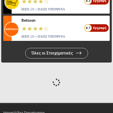
☆☆☆☆☆
★★★★★
8.3
Εγγραφή
ΕΕΕΠ | 21+ | ΠΑΙΞΕ ΥΠΕΥΘΥΝΑ
Betsson
☆☆☆☆☆
★★★★★
8.7
Εγγραφή
ΕΕΕΠ | 21+ | ΠΑΙΞΕ ΥΠΕΥΘΥΝΑ
Όλες οι Στοιχηματικές
Ιστοσελίδες Στοιχήματος