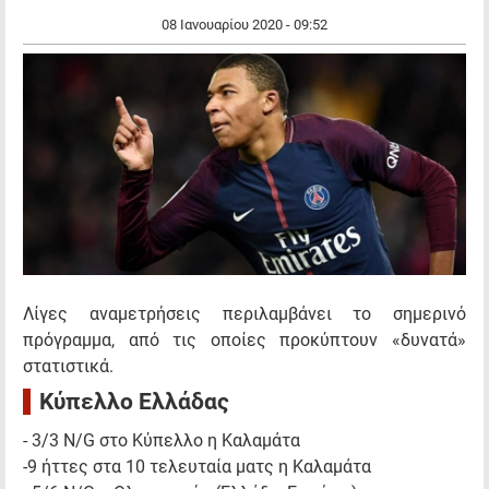
08 Ιανουαρίου 2020 - 09:52
Λίγες αναμετρήσεις περιλαμβάνει το σημερινό
πρόγραμμα, από τις οποίες προκύπτουν «δυνατά»
στατιστικά.
Kύπελλο Ελλάδας
- 3/3 N/G στο Κύπελλο η Καλαμάτα
-9 ήττες στα 10 τελευταία ματς η Καλαμάτα