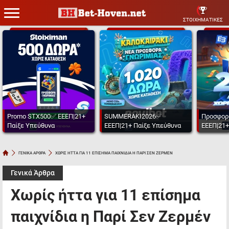
ΣΤΟΙΧΗΜΑΤΙΚΕΣ
Promo STX500✅ ΕΕΕΠ|21+
SUMMERAKI2026✅
Προσφορ
Παίξε Υπεύθυνα
ΕΕΕΠ|21+ Παίξε Υπεύθυνα
ΕΕΕΠ|21+
ΓΕΝΙΚΑ ΑΡΘΡΑ
ΧΩΡΙΣ ΗΤΤΑ ΓΙΑ 11 ΕΠΙΣΗΜΑ ΠΑΙΧΝΙΔΙΑ Η ΠΑΡΙ ΣΕΝ ΖΕΡΜΕΝ
Γενικά Άρθρα
Χωρίς ήττα για 11 επίσημα
παιχνίδια η Παρί Σεν Ζερμέν