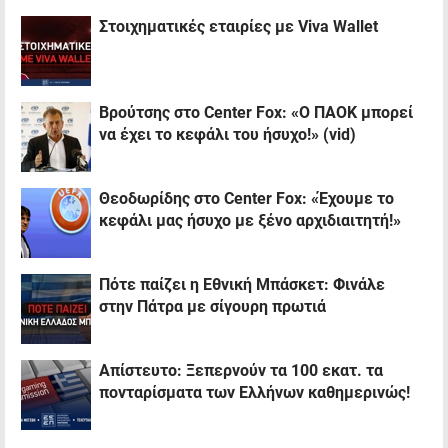
Στοιχηματικές εταιρίες με Viva Wallet
Βρούτσης στο Center Fox: «Ο ΠΑΟΚ μπορεί
να έχει το κεφάλι του ήσυχο!» (vid)
Θεοδωρίδης στο Center Fox: «Έχουμε το
κεφάλι μας ήσυχο με ξένο αρχιδιαιτητή!»
Πότε παίζει η Εθνική Μπάσκετ: Φινάλε
στην Πάτρα με σίγουρη πρωτιά
Απίστευτο: Ξεπερνούν τα 100 εκατ. τα
πονταρίσματα των Ελλήνων καθημερινώς!