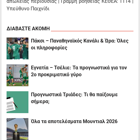
απώλειας περιουσίας | Γραμμή βοήθειας ΚΕΘΕΑ: 1114 |
Υπεύθυνο Παιχνίδι
ΔΙΑΒΑΣΤΕ ΑΚΟΜΗ
Πάκσι – Παναθηναϊκός Κανάλι & Ώρα: Όλες
οι πληροφορίες
Εγνατία – Τσέλιε: Τα προγνωστικά για τον
2ο προκριματικό γύρο
Προγνωστικά Τριάδες: Τι θα παίξουμε
σήμερα;
Όλα τα αποτελέσματα Μουντιαλ 2026