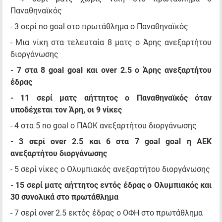
Παναθηναϊκός
- 3 σερί no goal στο πρωτάθλημα ο Παναθηναϊκός
- Μια νίκη στα τελευταία 8 ματς ο Άρης ανεξαρτήτου
διοργάνωσης
- 7 στα 8 goal goal και over 2.5 ο Άρης ανεξαρτήτου
έδρας
- 11 σερί ματς αήττητος ο Παναθηναϊκός όταν
υποδέχεται τον Άρη, οι 9 νίκες
- 4 στα 5 no goal ο ΠΑΟΚ ανεξαρτήτου διοργάνωσης
- 3 σερί over 2.5 και 6 στα 7 goal goal η ΑΕΚ
ανεξαρτήτου διοργάνωσης
- 5 σερί νίκες ο Ολυμπιακός ανεξαρτήτου διοργάνωσης
- 15 σερί ματς αήττητος εντός έδρας ο Ολυμπιακός και
30 συνολικά στο πρωτάθλημα
- 7 σερί over 2.5 εκτός έδρας ο ΟΦΗ στο πρωτάθλημα