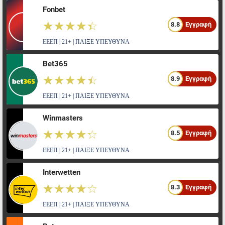
Fonbet
☆☆☆☆☆
★★★★★
8.8
Εγγραφή
ΕΕΕΠ | 21+ | ΠΑΙΞΕ ΥΠΕΥΘΥΝΑ
Bet365
☆☆☆☆☆
★★★★★
8.9
Εγγραφή
ΕΕΕΠ | 21+ | ΠΑΙΞΕ ΥΠΕΥΘΥΝΑ
Winmasters
☆☆☆☆☆
★★★★★
8.5
Εγγραφή
ΕΕΕΠ | 21+ | ΠΑΙΞΕ ΥΠΕΥΘΥΝΑ
Interwetten
☆☆☆☆☆
★★★★★
8.3
Εγγραφή
ΕΕΕΠ | 21+ | ΠΑΙΞΕ ΥΠΕΥΘΥΝΑ