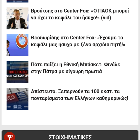
Βρούτσης στο Center Fox: «Ο ΠΑΟΚ μπορεί
να έχει το κεφάλι του ήσυχο!» (vid)
Θεοδωρίδης στο Center Fox: «Έχουμε το
κεφάλι μας ήσυχο με ξένο αρχιδιαιτητή!»
Πότε παίζει η Εθνική Μπάσκετ: Φινάλε
στην Πάτρα με σίγουρη πρωτιά
Απίστευτο: Ξεπερνούν τα 100 εκατ. τα
πονταρίσματα των Ελλήνων καθημερινώς!
ΣΤΟΙΧΗΜΑΤΙΚΕΣ