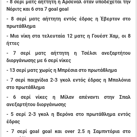
- 8 σερί ματς αήττητη η Άρσεναλ όταν υποδέχεται την
Νόριτς και 6 στα 7 goal goal
- 8 σερί ματς αήττητη εντός έδρας η Έβερτον στο
πρωτάθλημα
- Μια νίκη στα τελευταία 12 ματς η Γουέστ Χαμ, οι 8
ήττες
- 7 σερί ματς αήττητη η Τσέλσι ανεξαρτήτου
διοργάνωσης με 6 σερί νίκες
- 13 σερί ματς χωρίς η Μπρέσια στο πρωτάθλημα
- 7 σερί παιχνίδια 2-3 γκολ εντός έδρας η Μπολόνια
στο πρωτάθλημα
- 6 σερί νίκες η Μίλαν απέναντι στην Σπαλ
ανεξαρτήτου διοργάνωσης
- 5 σερί 2-3 γκολ η Βερόνα στο πρωτάθλημα εντός
έδρας
- 7 σερί goal goal και over 2.5 η Σαμπντόρια στο