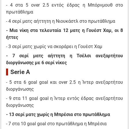
- 4 στα 5 over 2.5 εντός έδρας η Μπόρνμουθ στο
πρωτάθλημα
- 4 σερί ματς αήττητη η Νιουκάστλ στο πρωτάθλημα
- Μια νίκη στα τελευταία 12 ματς η Γουέστ Χαμ, οι 8
ήττες
- 3 σερί ματς χωρίς να σκοράρει η Γουέστ Χαμ
- 7 σερί ματς αήττητη η Τσέλσι ανεξαρτήτου
διοργάνωσης με 6 σερί νίκες
Serie A
- 5 στα 6 goal goal και over 2.5 η Ίντερ ανεξαρτήτου
διοργάνωσης
- 9 στα 11 goal goal η Ίντερ εντός έδρας ανεξαρτήτου
διοργάνωσης
- 13 σερί ματς χωρίς η Μπρέσια στο πρωτάθλημα
- 7 στα 10 goal goal στο πρωτάθλημα η Μπρέσια