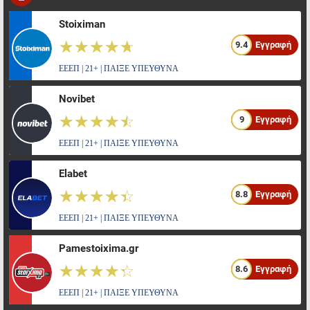
Stoiximan
☆☆☆☆☆
★★★★★
9.4
Εγγραφή
ΕΕΕΠ | 21+ | ΠΑΙΞΕ ΥΠΕΥΘΥΝΑ
Novibet
☆☆☆☆☆
★★★★★
9
Εγγραφή
ΕΕΕΠ | 21+ | ΠΑΙΞΕ ΥΠΕΥΘΥΝΑ
Elabet
☆☆☆☆☆
★★★★★
8.8
Εγγραφή
ΕΕΕΠ | 21+ | ΠΑΙΞΕ ΥΠΕΥΘΥΝΑ
Pamestoixima.gr
☆☆☆☆☆
★★★★★
8.6
Εγγραφή
ΕΕΕΠ | 21+ | ΠΑΙΞΕ ΥΠΕΥΘΥΝΑ