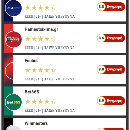
☆☆☆☆☆
★★★★★
8.8
Εγγραφή
ΕΕΕΠ | 21+ | ΠΑΙΞΕ ΥΠΕΥΘΥΝΑ
Pamestoixima.gr
☆☆☆☆☆
★★★★★
8.6
Εγγραφή
ΕΕΕΠ | 21+ | ΠΑΙΞΕ ΥΠΕΥΘΥΝΑ
Fonbet
☆☆☆☆☆
★★★★★
8.8
Εγγραφή
ΕΕΕΠ | 21+ | ΠΑΙΞΕ ΥΠΕΥΘΥΝΑ
Bet365
☆☆☆☆☆
★★★★★
8.9
Εγγραφή
ΕΕΕΠ | 21+ | ΠΑΙΞΕ ΥΠΕΥΘΥΝΑ
Winmasters