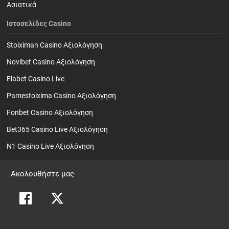
Ασιατικά
Ιστοσελίδες Casino
Stoiximan Casino Αξιολόγηση
Novibet Casino Αξιολόγηση
Elabet Casino Live
Pamestoixima Casino Αξιολόγηση
Fonbet Casino Αξιολόγηση
Bet365 Casino Live Αξιολόγηση
N1 Casino Live Αξιολόγηση
Ακολουθήστε μας