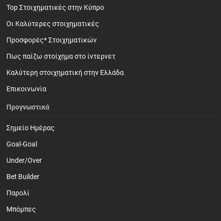
Top Στοιχηματικές στην Κύπρο
Οι Καλύτερες στοιχηματικές
Προσφορές* Στοιχηματικών
Πως παίζω στοίχημα στο ίντερνετ
Καλύτερη στοιχηματική στην Ελλάδα
Επικοινωνία
Προγνωστικά
Σημείο Ημέρας
Goal-Goal
Under/Over
Bet Builder
Παρολί
Mπόμπες