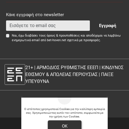
Κάνε εγγραφή στο newsletter
Εγγραφή
Ναι, έχω διαβάσει τους όρους & προυποθέσεις και αποδέχομαι να λαμβάνω
ενημερωτικά email από bet-hoven.net σχετικά με προσφορές.
21+ | ΑΡΜΟΔΙΟΣ ΡΥΘΜΙΣΤΗΣ ΕΕΕΠ | ΚΙΝΔΥΝΟΣ
ΕΘΙΣΜΟΥ & ΑΠΩΛΕΙΑΣ ΠΕΡΙΟΥΣΙΑΣ |
ΠΑΙΞΕ
ΥΠΕΥΘΥΝΑ
21+
Ο ιστότοπος χρησιμοποιεί Cookies για την καλύτερη εμπειρία
σας. Χρησιμοποιώντας αυτόν τον ιστότοπο, συμφωνείτε με
την χρήση των Cookies.
Θέσεις εργασίας
OK