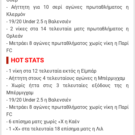
- Αήττητη για 10 σερί αγώνες πρωταθλήματος η
Κλερμόν
- 19/20 Under 2.5 η Βαλενσιέν
- 2 νίκες στα 14 τελευταία ματς πρωταθλήματος η
Ορλεάν
- Μετράει 8 αγώνες πρωταθλήματος χωρίς νίκη η Παρί
FC
HOT STATS
- 1 νίκη στα 12 τελευταία εκτός η Εϊμπάρ
- Αήττητη στους 4 τελευταίους αγώνες η Μπέρμιγχαμ
- Χωρίς ήττα στις 3 τελευταίες εξόδους της η
Μπέρμιγχαμ
- 19/20 Under 2.5 η Βαλενσιέν
- Μετράει 8 αγώνες πρωταθλήματος χωρίς νίκη η Παρί
FC
- 6 επίσημα ματς χωρίς «Χ η Καέν
- 1 «Χ» στα τελευταία 18 επίσημα ματς η Λιλ