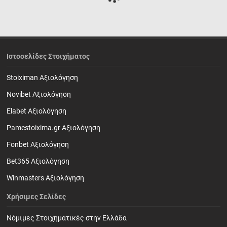
Ιστοσελίδες Στοιχήματος
Stoiximan Αξιολόγηση
Novibet Αξιολόγηση
Elabet Αξιολόγηση
Pamestoixima.gr Αξιολόγηση
Fonbet Αξιολόγηση
Bet365 Αξιολόγηση
Winmasters Αξιολόγηση
Χρήσιμες Σελίδες
Νόμιμες Στοιχηματικές στην Ελλάδα