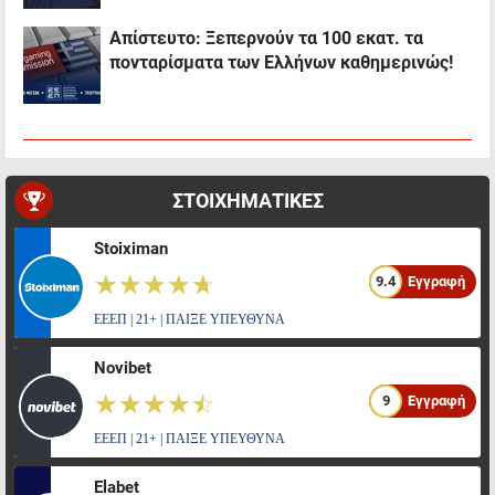
Απίστευτο: Ξεπερνούν τα 100 εκατ. τα
πονταρίσματα των Ελλήνων καθημερινώς!
ΣΤΟΙΧΗΜΑΤΙΚΕΣ
Stoiximan
☆☆☆☆☆
★★★★★
9.4
Εγγραφή
ΕΕΕΠ | 21+ | ΠΑΙΞΕ ΥΠΕΥΘΥΝΑ
Novibet
☆☆☆☆☆
★★★★★
9
Εγγραφή
ΕΕΕΠ | 21+ | ΠΑΙΞΕ ΥΠΕΥΘΥΝΑ
Elabet