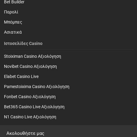
Bet Builder
Παρολί
Mπόμπες
Ασιατικά
Ιστοσελίδες Casino
Stoiximan Casino Αξιολόγηση
Novibet Casino Αξιολόγηση
Elabet Casino Live
Pamestoixima Casino Αξιολόγηση
Fonbet Casino Αξιολόγηση
Bet365 Casino Live Αξιολόγηση
N1 Casino Live Αξιολόγηση
Ακολουθήστε μας