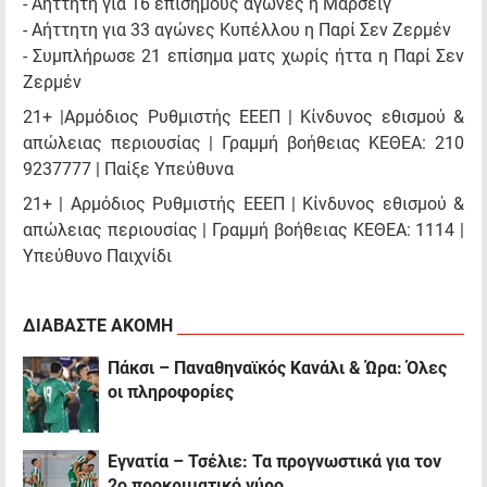
- Αήττητη για 16 επίσημους αγώνες η Μαρσέιγ
- Αήττητη για 33 αγώνες Κυπέλλου η Παρί Σεν Ζερμέν
- Συμπλήρωσε 21 επίσημα ματς χωρίς ήττα η Παρί Σεν
Ζερμέν
21+ |Αρμόδιος Ρυθμιστής ΕΕΕΠ | Κίνδυνος εθισμού &
απώλειας περιουσίας | Γραμμή βοήθειας ΚΕΘΕΑ: 210
9237777 | Παίξε Υπεύθυνα
21+ | Αρμόδιος Ρυθμιστής ΕΕΕΠ | Κίνδυνος εθισμού &
απώλειας περιουσίας | Γραμμή βοήθειας ΚΕΘΕΑ: 1114 |
Υπεύθυνο Παιχνίδι
ΔΙΑΒΑΣΤΕ ΑΚΟΜΗ
Πάκσι – Παναθηναϊκός Κανάλι & Ώρα: Όλες
οι πληροφορίες
Εγνατία – Τσέλιε: Τα προγνωστικά για τον
2ο προκριματικό γύρο