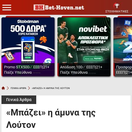
ΣΤΟΙΧΗΜΑΤΙΚΕΣ
Promo STX500✅ ΕΕΕΠ|21+
Απόδοση 100✅ ΕΕΕΠ|21+
Προσφορ
Παίξε Υπεύθυνα
Παίξε Υπεύθυνα
ΕΕΕΠ|21+
ΓΕΝΙΚΑ ΑΡΘΡΑ
«ΜΠΑΖΕΙ» Η ΑΜΥΝΑ ΤΗΣ ΛΟΥΤΟΝ
Γενικά Άρθρα
«Μπάζει» η άμυνα της
Λούτον