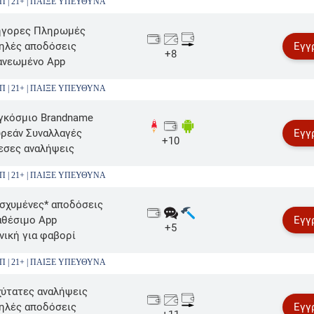
Π | 21+ | ΠΑΙΞΕ ΥΠΕΥΘΥΝΑ
ήγορες Πληρωμές
λές αποδόσεις
Εγγ
+8
νεωμένο App
Π | 21+ | ΠΑΙΞΕ ΥΠΕΥΘΥΝΑ
κόσμιο Brandname
εάν Συναλλαγές
Εγγ
+10
σες αναλήψεις
Π | 21+ | ΠΑΙΞΕ ΥΠΕΥΘΥΝΑ
σχυμένες* αποδόσεις
θέσιμο App
Εγγ
+5
νική για φαβορί
Π | 21+ | ΠΑΙΞΕ ΥΠΕΥΘΥΝΑ
ύτατες αναλήψεις
λές αποδόσεις
Εγγ