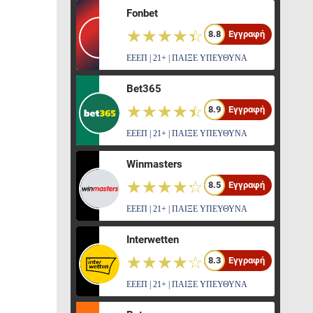
Fonbet
☆☆☆☆☆
★★★★★
8.8
Εγγραφή
ΕΕΕΠ | 21+ | ΠΑΙΞΕ ΥΠΕΥΘΥΝΑ
Bet365
☆☆☆☆☆
★★★★★
8.9
Εγγραφή
ΕΕΕΠ | 21+ | ΠΑΙΞΕ ΥΠΕΥΘΥΝΑ
Winmasters
☆☆☆☆☆
★★★★★
8.5
Εγγραφή
ΕΕΕΠ | 21+ | ΠΑΙΞΕ ΥΠΕΥΘΥΝΑ
Interwetten
☆☆☆☆☆
★★★★★
8.3
Εγγραφή
ΕΕΕΠ | 21+ | ΠΑΙΞΕ ΥΠΕΥΘΥΝΑ