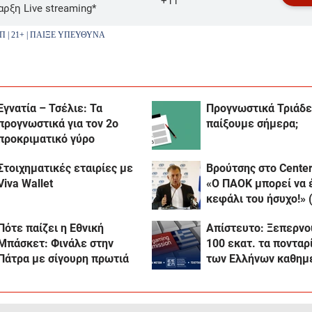
+11
ρξη Live streaming*
Π | 21+ | ΠΑΙΞΕ ΥΠΕΥΘΥΝΑ
Εγνατία – Τσέλιε: Τα
Προγνωστικά Τριάδες
προγνωστικά για τον 2ο
παίξουμε σήμερα;
προκριματικό γύρο
Στοιχηματικές εταιρίες με
Βρούτσης στο Center
Viva Wallet
«Ο ΠΑΟΚ μπορεί να έ
κεφάλι του ήσυχο!» (
Πότε παίζει η Εθνική
Απίστευτο: Ξεπερνο
Μπάσκετ: Φινάλε στην
100 εκατ. τα πονταρ
Πάτρα με σίγουρη πρωτιά
των Ελλήνων καθημ