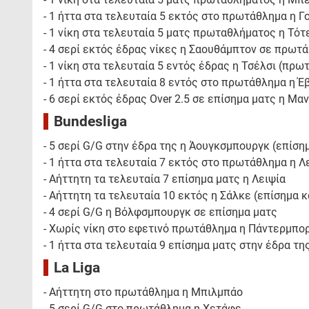
- 1 ήττα στα τελευταία 5 εκτός στο πρωτάθλημα η Γ
- 1 νίκη στα τελευταία 5 ματς πρωταθλήματος η Τότ
- 4 σερί εκτός έδρας νίκες η Σαουθάμπτον σε πρωτ
- 1 νίκη στα τελευταία 5 εντός έδρας η Τσέλσι (πρ
- 1 ήττα στα τελευταία 8 εντός στο πρωτάθλημα η Έ
- 6 σερί εκτός έδρας Over 2.5 σε επίσημα ματς η Μαν
Bundesliga
- 5 σερί G/G στην έδρα της η Άουγκσμπουργκ (επίσημ
- 1 ήττα στα τελευταία 7 εκτός στο πρωτάθλημα η 
- Αήττητη τα τελευταία 7 επίσημα ματς η Λειψία
- Αήττητη τα τελευταία 10 εκτός η Σάλκε (επίσημα κ
- 4 σερί G/G η Βόλφσμπουργκ σε επίσημα ματς
- Χωρίς νίκη στο εφετινό πρωτάθλημα η Πάντερμπο
- 1 ήττα στα τελευταία 9 επίσημα ματς στην έδρα τ
La Liga
- Αήττητη στο πρωτάθλημα η Μπιλμπάο
- 5 σερί G/G στο πρωτάθλημα η Χετάφε