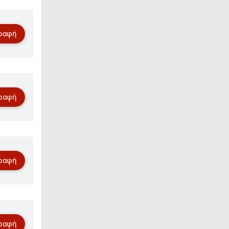
ραφή
ραφή
ραφή
ραφή