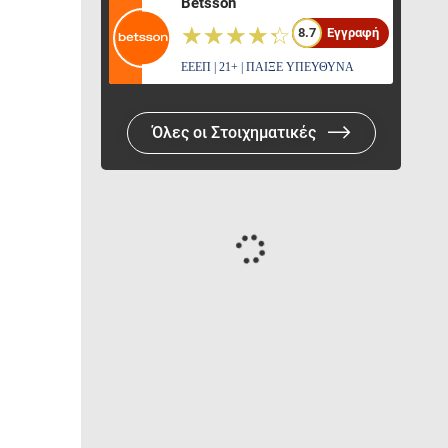
Betsson
☆☆☆☆☆
★★★★★
8.7
Εγγραφή
ΕΕΕΠ | 21+ | ΠΑΙΞΕ ΥΠΕΥΘΥΝΑ
Όλες οι Στοιχηματικές