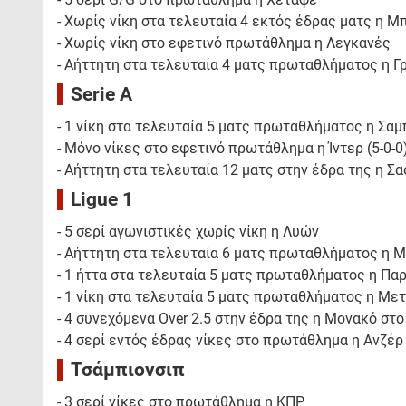
- Χωρίς νίκη στα τελευταία 4 εκτός έδρας ματς η 
- Χωρίς νίκη στο εφετινό πρωτάθλημα η Λεγκανές
- Αήττητη στα τελευταία 4 ματς πρωταθλήματος η Γ
Serie A
- 1 νίκη στα τελευταία 5 ματς πρωταθλήματος η Σαμπ
- Μόνο νίκες στο εφετινό πρωτάθλημα η Ίντερ (5-0-0
- Αήττητη στα τελευταία 12 ματς στην έδρα της η Σα
Ligue 1
- 5 σερί αγωνιστικές χωρίς νίκη η Λυών
- Αήττητη στα τελευταία 6 ματς πρωταθλήματος η 
- 1 ήττα στα τελευταία 5 ματς πρωταθλήματος η Παρ
- 1 νίκη στα τελευταία 5 ματς πρωταθλήματος η Με
- 4 συνεχόμενα Over 2.5 στην έδρα της η Μονακό σ
- 4 σερί εντός έδρας νίκες στο πρωτάθλημα η Ανζέρ
Τσάμπιονσιπ
- 3 σερί νίκες στο πρωτάθλημα η ΚΠΡ