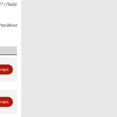
7 | Παίξε
 Υπεύθυνο
ραφή
ραφή