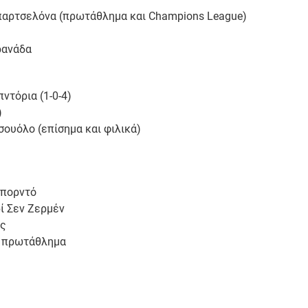
Μπαρτσελόνα (πρωτάθλημα και Champions League)
ρανάδα
ντόρια (1-0-4)
)
σουόλο (επίσημα και φιλικά)
Μπορντό
ί Σεν Ζερμέν
τς
το πρωτάθλημα