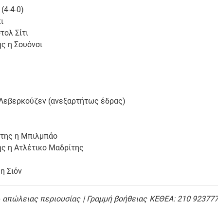
(4-4-0)
ι
τολ Σίτι
ης η Σουόνσι
- Λεβερκούζεν (ανεξαρτήτως έδρας)
α της η Μπιλμπάο
της η Ατλέτικο Μαδρίτης
η Σιόν
& απώλειας περιουσίας | Γραμμή βοήθειας ΚΕΘΕΑ: 210 923777