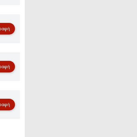
ραφή
ραφή
ραφή