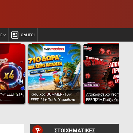
NE
ΟΔΗΓΟΙ
r*✅ ΕΕΕΠ|21+
Κωδικός SUMMER710✅
Αποκλειστικό Promo✅
να
ΕΕΕΠ|21+ Παίξε Υπεύθυνα
ΕΕΕΠ|21+ Παίξε Υπεύθυνα
ΣΤΟΙΧΗΜΑΤΙΚΕΣ