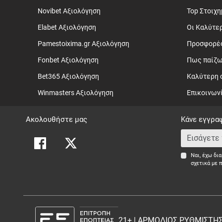
Novibet Αξιολόγηση
Top Στοιχη
Elabet Αξιολόγηση
Οι Καλύτε
Pamestoixima.gr Αξιολόγηση
Προσφορές
Fonbet Αξιολόγηση
Πως παίζω 
Bet365 Αξιολόγηση
Καλύτερη 
Winmasters Αξιολόγηση
Επικοινων
Ακολουθήστε μας
Κάνε εγγραφ
Ναι, έχω δι
σχετικά με 
21+ | ΑΡΜΟΔΙΟΣ ΡΥΘΜΙΣΤΗΣ