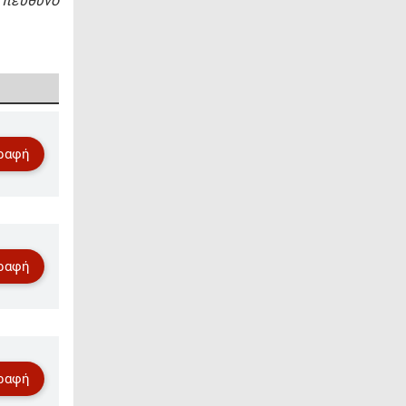
 Υπεύθυνο
ραφή
ραφή
ραφή