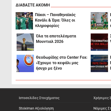
ΔΙΑΒΑΣΤΕ ΑΚΟΜΗ
Πάκσι – Παναθηναϊκός
Κανάλι & Ώρα: Όλες οι
πληροφορίες
Όλα τα αποτελέσματα
Μουντιαλ 2026
Θεοδωρίδης στο Center Fox:
«Έχουμε το κεφάλι μας
ήσυχο με ξένο
αρχιδιαιτητή!»
Ιστοσελίδες Στοιχήματος
Χρήσιμες 
Stoiximan Αξιολόγηση
Νόμιμες Σ