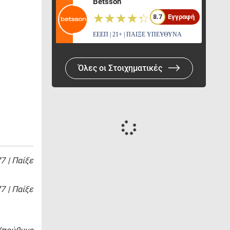
Betsson
☆☆☆☆☆
★★★★★
8.7
Εγγραφή
ΕΕΕΠ | 21+ | ΠΑΙΞΕ ΥΠΕΥΘΥΝΑ
Όλες οι Στοιχηματικές
7 | Παίξε
7 | Παίξε