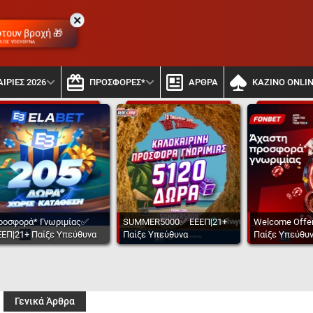
τουν βροχή 🎁
 ΠΑΙΞΕ ΥΠΕΥΘΥΝΑ
ΙΡΙΕΣ 2026
ΠΡΟΣΦΟΡΕΣ*
ΑΡΘΡΑ
ΚΑΖΙΝΟ ONLI
ροσφορά* Γνωριμίας✅
SUMMER5000✅ ΕΕΕΠ|21+
Welcome Offe
ΕΕΠ|21+ Παίξε Υπεύθυνα
Παίξε Υπεύθυνα
Παίξε Υπεύθυ
Γενικά Άρθρα