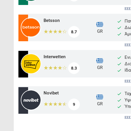
ΕΕΕ
Betsson
Παγ
Δωρ
GR
☆☆☆☆☆
★★★★★
8.7
Άμε
ΕΕΕ
Interwetten
Ενι
Δια
GR
☆☆☆☆☆
★★★★★
8.3
Ιδα
ΕΕΕ
Novibet
Ταχ
Υψη
GR
☆☆☆☆☆
★★★★★
9
Ύπα
ΕΕΕ