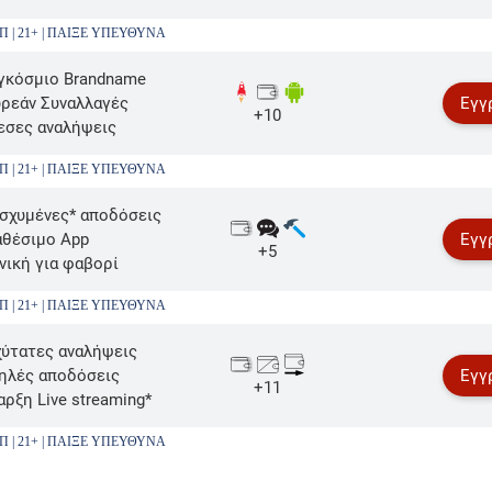
Π | 21+ | ΠΑΙΞΕ ΥΠΕΥΘΥΝΑ
κόσμιο Brandname
εάν Συναλλαγές
Εγγ
+10
σες αναλήψεις
Π | 21+ | ΠΑΙΞΕ ΥΠΕΥΘΥΝΑ
σχυμένες* αποδόσεις
θέσιμο App
Εγγ
+5
νική για φαβορί
Π | 21+ | ΠΑΙΞΕ ΥΠΕΥΘΥΝΑ
ύτατες αναλήψεις
λές αποδόσεις
Εγγ
+11
ρξη Live streaming*
Π | 21+ | ΠΑΙΞΕ ΥΠΕΥΘΥΝΑ