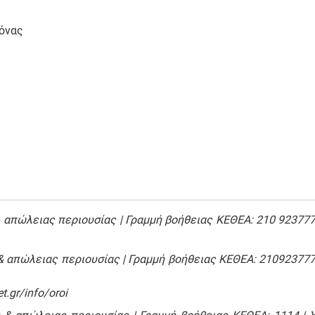
βόνας
& απώλειας περιουσίας | Γραμμή βοήθειας ΚΕΘΕΑ: 210 923777
 & απώλειας περιουσίας | Γραμμή βοήθειας ΚΕΘΕΑ: 210923777
.gr/info/oroi