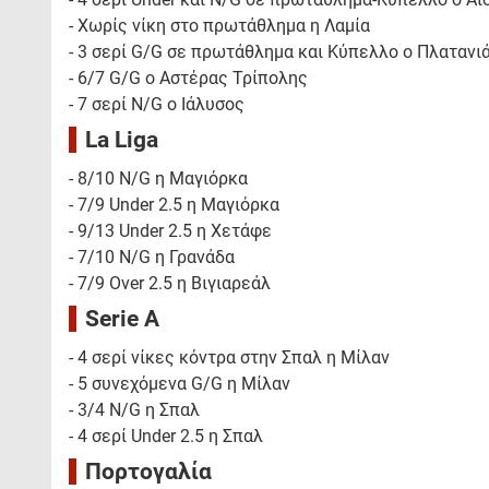
- Χωρίς νίκη στο πρωτάθλημα η Λαμία
- 3 σερί G/G σε πρωτάθλημα και Κύπελλο ο Πλατανι
- 6/7 G/G ο Αστέρας Τρίπολης
- 7 σερί N/G ο Ιάλυσος
La Liga
- 8/10 N/G η Μαγιόρκα
- 7/9 Under 2.5 η Μαγιόρκα
- 9/13 Under 2.5 η Χετάφε
- 7/10 N/G η Γρανάδα
- 7/9 Over 2.5 η Βιγιαρεάλ
Serie A
- 4 σερί νίκες κόντρα στην Σπαλ η Μίλαν
- 5 συνεχόμενα G/G η Μίλαν
- 3/4 N/G η Σπαλ
- 4 σερί Under 2.5 η Σπαλ
Πορτογαλία