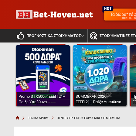
Τα δώρα* πέφ
ΕΕΕΠ | 21+ |
ΠΡΟΓΝΩΣΤΙΚΑ ΣΤΟΙΧΗΜΑΤΟΣ
ΣΤΟΙΧΗΜΑΤΙΚΕΣ ΕΤΑ
Promo STX500✅ ΕΕΕΠ|21+
SUMMERAKI2026✅
Π
Παίξε Υπεύθυνα
ΕΕΕΠ|21+ Παίξε Υπεύθυνα
Ε
ΓΕΝΙΚΑ ΑΡΘΡΑ
ΠΕΝΤΕ ΣΕΡΙ ΕΚΤΟΣ ΕΔΡΑΣ ΝΙΚΕΣ Η ΜΠΡΑΓΚΑ