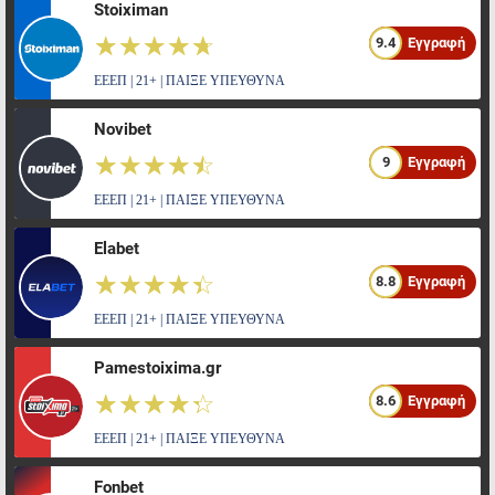
Stoiximan
☆☆☆☆☆
★★★★★
9.4
Εγγραφή
ΕΕΕΠ | 21+ | ΠΑΙΞΕ ΥΠΕΥΘΥΝΑ
Novibet
☆☆☆☆☆
★★★★★
9
Εγγραφή
ΕΕΕΠ | 21+ | ΠΑΙΞΕ ΥΠΕΥΘΥΝΑ
Elabet
☆☆☆☆☆
★★★★★
8.8
Εγγραφή
ΕΕΕΠ | 21+ | ΠΑΙΞΕ ΥΠΕΥΘΥΝΑ
Pamestoixima.gr
☆☆☆☆☆
★★★★★
8.6
Εγγραφή
ΕΕΕΠ | 21+ | ΠΑΙΞΕ ΥΠΕΥΘΥΝΑ
Fonbet