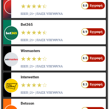
☆☆☆☆☆
★★★★★
8.8
Εγγραφή
ΕΕΕΠ | 21+ | ΠΑΙΞΕ ΥΠΕΥΘΥΝΑ
Bet365
☆☆☆☆☆
★★★★★
8.9
Εγγραφή
ΕΕΕΠ | 21+ | ΠΑΙΞΕ ΥΠΕΥΘΥΝΑ
Winmasters
☆☆☆☆☆
★★★★★
8.5
Εγγραφή
ΕΕΕΠ | 21+ | ΠΑΙΞΕ ΥΠΕΥΘΥΝΑ
Interwetten
☆☆☆☆☆
★★★★★
8.3
Εγγραφή
ΕΕΕΠ | 21+ | ΠΑΙΞΕ ΥΠΕΥΘΥΝΑ
Betsson