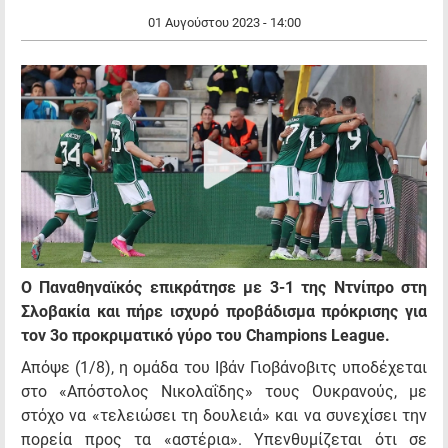
01 Αυγούστου 2023 - 14:00
Ο Παναθηναϊκός επικράτησε με 3-1 της Ντνίπρο στη
Σλοβακία και πήρε ισχυρό προβάδισμα πρόκρισης για
τον 3ο προκριματικό γύρο του Champions League.
Απόψε (1/8), η ομάδα του Ιβάν Γιοβάνοβιτς υποδέχεται
στο «Απόστολος Νικολαΐδης» τους Ουκρανούς, με
στόχο να «τελειώσει τη δουλειά» και να συνεχίσει την
πορεία προς τα «αστέρια». Υπενθυμίζεται ότι σε