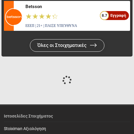
Betsson
☆☆☆☆☆
★★★★★
8.7
Εγγραφή
ΕΕΕΠ | 21+ | ΠΑΙΞΕ ΥΠΕΥΘΥΝΑ
Όλες οι Στοιχηματικές
Ιστοσελίδες Στοιχήματος
Stoiximan Αξιολόγηση