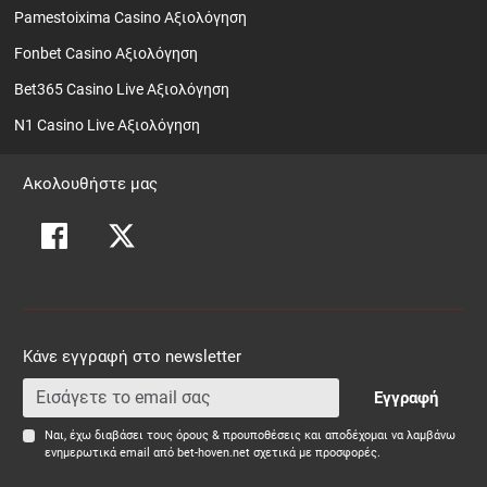
Pamestoixima Casino Αξιολόγηση
Fonbet Casino Αξιολόγηση
Bet365 Casino Live Αξιολόγηση
N1 Casino Live Αξιολόγηση
Ακολουθήστε μας
Κάνε εγγραφή στο newsletter
Εγγραφή
Ναι, έχω διαβάσει τους όρους & προυποθέσεις και αποδέχομαι να λαμβάνω
ενημερωτικά email από bet-hoven.net σχετικά με προσφορές.