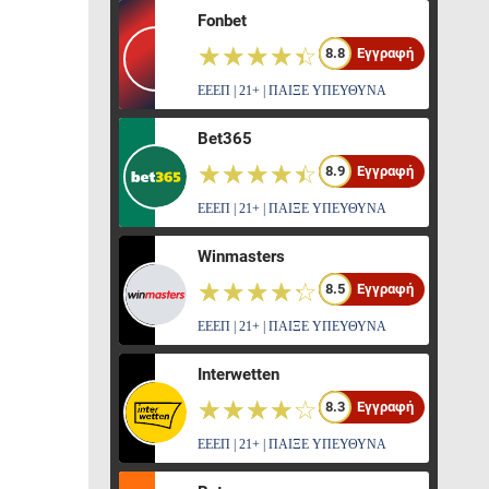
Fonbet
☆☆☆☆☆
★★★★★
8.8
Εγγραφή
ΕΕΕΠ | 21+ | ΠΑΙΞΕ ΥΠΕΥΘΥΝΑ
Bet365
☆☆☆☆☆
★★★★★
8.9
Εγγραφή
ΕΕΕΠ | 21+ | ΠΑΙΞΕ ΥΠΕΥΘΥΝΑ
Winmasters
☆☆☆☆☆
★★★★★
8.5
Εγγραφή
ΕΕΕΠ | 21+ | ΠΑΙΞΕ ΥΠΕΥΘΥΝΑ
Interwetten
☆☆☆☆☆
★★★★★
8.3
Εγγραφή
ΕΕΕΠ | 21+ | ΠΑΙΞΕ ΥΠΕΥΘΥΝΑ