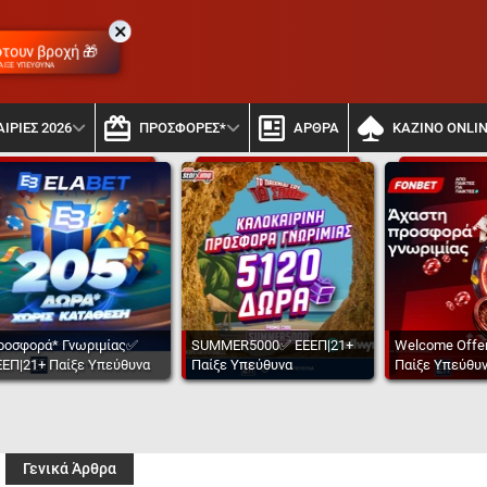
τουν βροχή 🎁
 ΠΑΙΞΕ ΥΠΕΥΘΥΝΑ
ΙΡΙΕΣ 2026
ΠΡΟΣΦΟΡΕΣ*
ΑΡΘΡΑ
ΚΑΖΙΝΟ ONLI
ροσφορά* Γνωριμίας✅
SUMMER5000✅ ΕΕΕΠ|21+
Welcome Offe
ΕΕΠ|21+ Παίξε Υπεύθυνα
Παίξε Υπεύθυνα
Παίξε Υπεύθυ
Γενικά Άρθρα