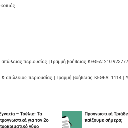
ωκοπιάς
& απώλειας περιουσίας | Γραμμή βοήθειας ΚΕΘΕΑ: 210 923777
ύ & απώλειας περιουσίας | Γραμμή βοήθειας ΚΕΘΕΑ: 1114 |
Εγνατία – Τσέλιε: Τα
Προγνωστικά Τριάδες
προγνωστικά για τον 2ο
παίξουμε σήμερα;
προκριματικό γύρο