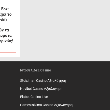
 Fox:
χει το
vid)
ύν τα
ίσματα
ερινώς!
Ιστοσελίδες Casino
Stoiximan Casino Αξιολόγηση
Novibet Casino Αξιολόγηση
Elabet Casino Live
Pamestoixima Casino Αξιολόγηση