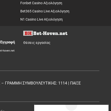
Fonbet Casino Αξιολόγηση
Bet365 Casino Live Αξιολόγηση
N1 Casino Live Αξιολόγηση
Εγγραφή
Θέσεις εργασίας
t-hoven.net
 – ΓΡΑΜΜΗ ΣΥΜΒΟΥΛΕΥΤΙΚΗΣ: 1114 |
ΠΑΙΞΕ