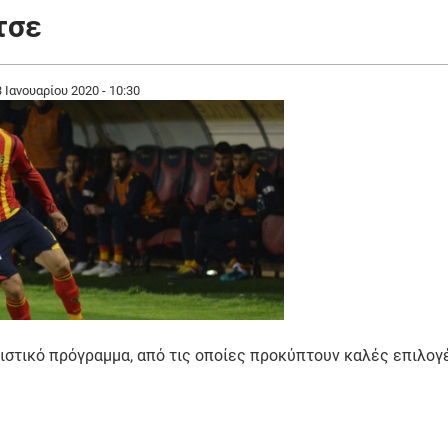
τσε
 Ιανουαρίου 2020 - 10:30
ιστικό πρόγραμμα, από τις οποίες προκύπτουν καλές επιλογ