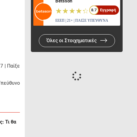
Betsson
☆☆☆☆☆
★★★★★
8.7
Εγγραφή
ΕΕΕΠ | 21+ | ΠΑΙΞΕ ΥΠΕΥΘΥΝΑ
Όλες οι Στοιχηματικές
7 | Παίξε
 Υπεύθυνο
: Τι θα