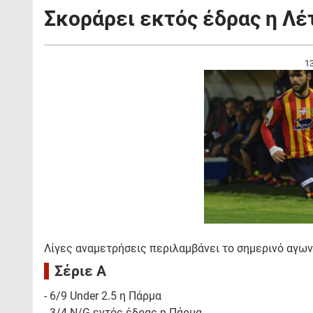
Σκοράρει εκτός έδρας η Λέ
13
Λίγες αναμετρήσεις περιλαμβάνει το σημερινό αγων
Σέριε Α
- 6/9 Under 2.5 η Πάρμα
- 3/4 N/G εντός έδρας η Πάρμα