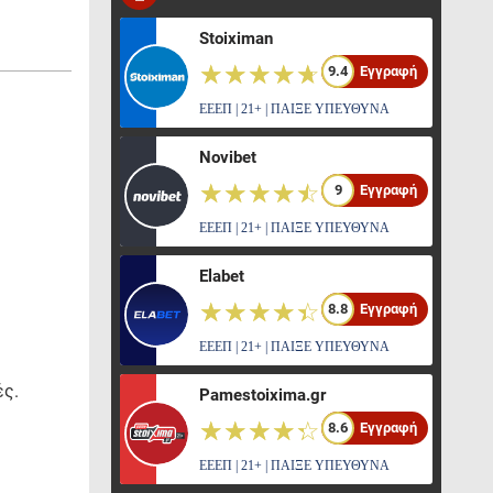
Stoiximan
☆☆☆☆☆
★★★★★
9.4
Εγγραφή
ΕΕΕΠ | 21+ | ΠΑΙΞΕ ΥΠΕΥΘΥΝΑ
Novibet
☆☆☆☆☆
★★★★★
9
Εγγραφή
ΕΕΕΠ | 21+ | ΠΑΙΞΕ ΥΠΕΥΘΥΝΑ
Elabet
☆☆☆☆☆
★★★★★
8.8
Εγγραφή
ΕΕΕΠ | 21+ | ΠΑΙΞΕ ΥΠΕΥΘΥΝΑ
ές.
Pamestoixima.gr
☆☆☆☆☆
★★★★★
8.6
Εγγραφή
ΕΕΕΠ | 21+ | ΠΑΙΞΕ ΥΠΕΥΘΥΝΑ