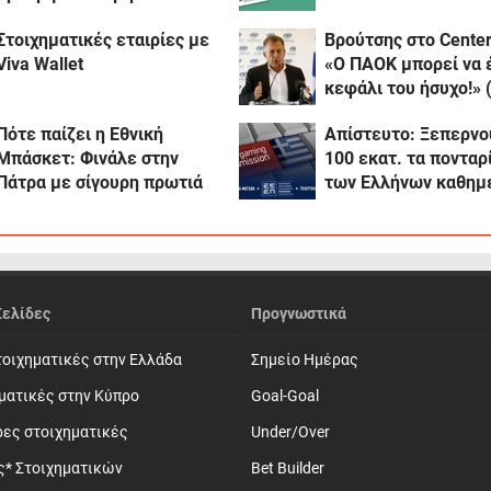
Στοιχηματικές εταιρίες με
Βρούτσης στο Center
Viva Wallet
«Ο ΠΑΟΚ μπορεί να έ
κεφάλι του ήσυχο!» (
Πότε παίζει η Εθνική
Απίστευτο: Ξεπερνο
Μπάσκετ: Φινάλε στην
100 εκατ. τα πονταρ
Πάτρα με σίγουρη πρωτιά
των Ελλήνων καθημ
Σελίδες
Προγνωστικά
τοιχηματικές στην Ελλάδα
Σημείο Ημέρας
ματικές στην Κύπρο
Goal-Goal
ρες στοιχηματικές
Under/Over
* Στοιχηματικών
Bet Builder