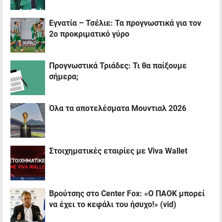
Εγνατία – Τσέλιε: Τα προγνωστικά για τον
2ο προκριματικό γύρο
Προγνωστικά Τριάδες: Τι θα παίξουμε
σήμερα;
Όλα τα αποτελέσματα Μουντιαλ 2026
Στοιχηματικές εταιρίες με Viva Wallet
Βρούτσης στο Center Fox: «Ο ΠΑΟΚ μπορεί
να έχει το κεφάλι του ήσυχο!» (vid)