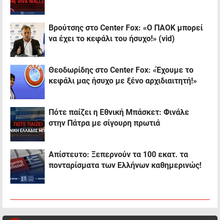
Βρούτσης στο Center Fox: «Ο ΠΑΟΚ μπορεί
να έχει το κεφάλι του ήσυχο!» (vid)
Θεοδωρίδης στο Center Fox: «Έχουμε το
κεφάλι μας ήσυχο με ξένο αρχιδιαιτητή!»
Πότε παίζει η Εθνική Μπάσκετ: Φινάλε
στην Πάτρα με σίγουρη πρωτιά
Απίστευτο: Ξεπερνούν τα 100 εκατ. τα
πονταρίσματα των Ελλήνων καθημερινώς!