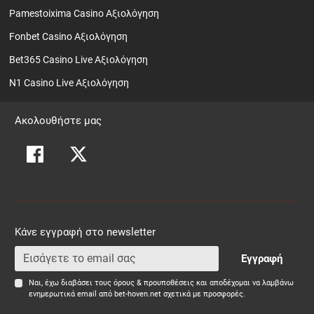
Pamestoixima Casino Αξιολόγηση
Fonbet Casino Αξιολόγηση
Bet365 Casino Live Αξιολόγηση
N1 Casino Live Αξιολόγηση
Ακολουθήστε μας
Κάνε εγγραφή στο newsletter
Εγγραφή
Ναι, έχω διαβάσει τους όρους & προυποθέσεις και αποδέχομαι να λαμβάνω
ενημερωτικά email από bet-hoven.net σχετικά με προσφορές.