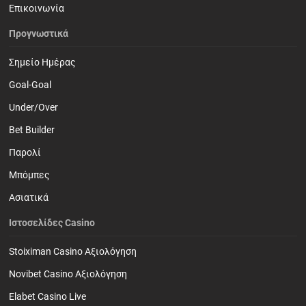
Επικοινωνία
Προγνωστικά
Σημείο Ημέρας
Goal-Goal
Under/Over
Bet Builder
Παρολί
Mπόμπες
Ασιατικά
Ιστοσελίδες Casino
Stoiximan Casino Αξιολόγηση
Novibet Casino Αξιολόγηση
Elabet Casino Live