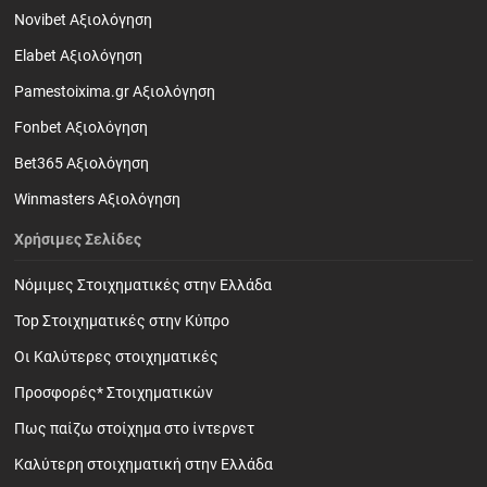
Novibet Αξιολόγηση
Elabet Αξιολόγηση
Pamestoixima.gr Αξιολόγηση
Fonbet Αξιολόγηση
Bet365 Αξιολόγηση
Winmasters Αξιολόγηση
Χρήσιμες Σελίδες
Νόμιμες Στοιχηματικές στην Ελλάδα
Top Στοιχηματικές στην Κύπρο
Οι Καλύτερες στοιχηματικές
Προσφορές* Στοιχηματικών
Πως παίζω στοίχημα στο ίντερνετ
Καλύτερη στοιχηματική στην Ελλάδα