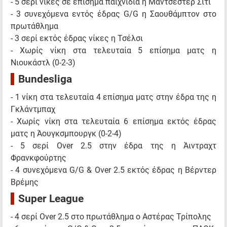
- 5 σερί νίκες σε επίσημα παιχνίδια η Μάντσεστερ Σίτι
- 3 συνεχόμενα εντός έδρας G/G η Σαουθάμπτον στο
πρωτάθλημα
- 3 σερί εκτός έδρας νίκες η Τσέλσι
- Χωρίς νίκη στα τελευταία 5 επίσημα ματς η
Νιουκάστλ (0-2-3)
Bundesliga
- 1 νίκη στα τελευταία 4 επίσημα ματς στην έδρα της η
Γκλάντμπαχ
- Χωρίς νίκη στα τελευταία 6 επίσημα εκτός έδρας
ματς η Άουγκσμπουργκ (0-2-4)
- 5 σερί Over 2.5 στην έδρα της η Άιντραχτ
Φρανκφούρτης
- 4 συνεχόμενα G/G & Over 2.5 εκτός έδρας η Βέρντερ
Βρέμης
Super League
- 4 σερί Over 2.5 στο πρωτάθλημα ο Αστέρας Τρίπολης