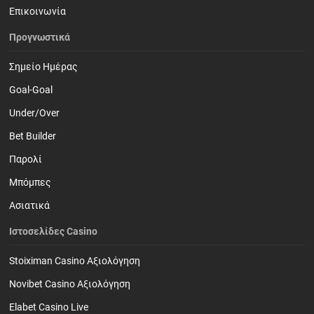
Επικοινωνία
Προγνωστικά
Σημείο Ημέρας
Goal-Goal
Under/Over
Bet Builder
Παρολί
Mπόμπες
Ασιατικά
Ιστοσελίδες Casino
Stoiximan Casino Αξιολόγηση
Novibet Casino Αξιολόγηση
Elabet Casino Live