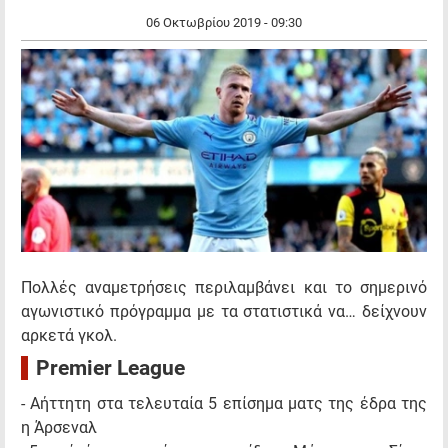
06 Οκτωβρίου 2019 - 09:30
Πολλές αναμετρήσεις περιλαμβάνει και το σημερινό
αγωνιστικό πρόγραμμα με τα στατιστικά να… δείχνουν
αρκετά γκολ.
Premier League
- Αήττητη στα τελευταία 5 επίσημα ματς της έδρα της
η Άρσεναλ