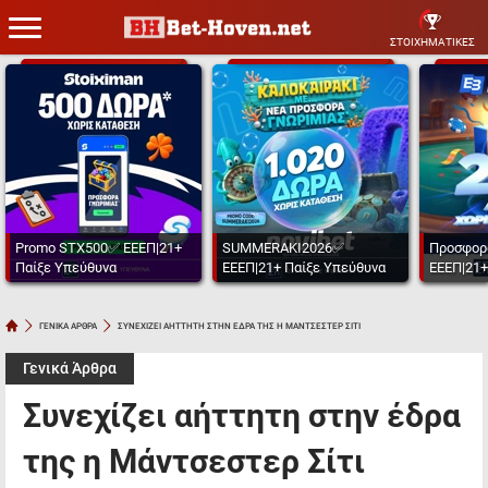
ΣΤΟΙΧΗΜΑΤΙΚΕΣ
Promo STX500✅ ΕΕΕΠ|21+
SUMMERAKI2026✅
Προσφορ
Παίξε Υπεύθυνα
ΕΕΕΠ|21+ Παίξε Υπεύθυνα
ΕΕΕΠ|21+
ΓΕΝΙΚΑ ΑΡΘΡΑ
ΣΥΝΕΧΙΖΕΙ ΑΗΤΤΗΤΗ ΣΤΗΝ ΕΔΡΑ ΤΗΣ Η ΜΑΝΤΣΕΣΤΕΡ ΣΙΤΙ
Γενικά Άρθρα
Συνεχίζει αήττητη στην έδρα
της η Μάντσεστερ Σίτι