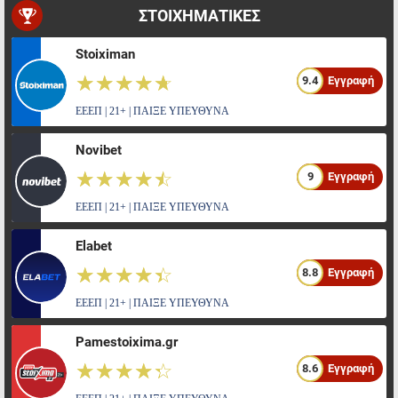
ΣΤΟΙΧΗΜΑΤΙΚΕΣ
Stoiximan
☆☆☆☆☆
★★★★★
9.4
Εγγραφή
ΕΕΕΠ | 21+ | ΠΑΙΞΕ ΥΠΕΥΘΥΝΑ
Novibet
☆☆☆☆☆
★★★★★
9
Εγγραφή
ΕΕΕΠ | 21+ | ΠΑΙΞΕ ΥΠΕΥΘΥΝΑ
Elabet
☆☆☆☆☆
★★★★★
8.8
Εγγραφή
ΕΕΕΠ | 21+ | ΠΑΙΞΕ ΥΠΕΥΘΥΝΑ
Pamestoixima.gr
☆☆☆☆☆
★★★★★
8.6
Εγγραφή