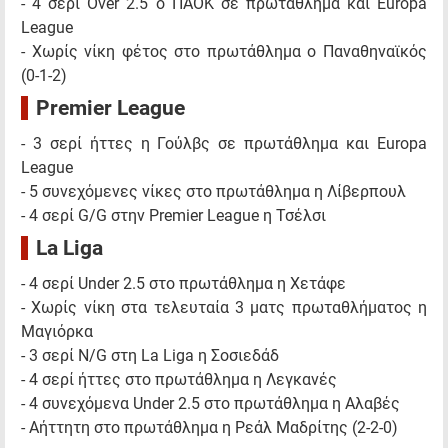
- 4 σερί Over 2.5 ο ΠΑΟΚ σε πρωτάθλημα και Europa
League
- Χωρίς νίκη φέτος στο πρωτάθλημα ο Παναθηναϊκός
(0-1-2)
Premier League
- 3 σερί ήττες η Γούλβς σε πρωτάθλημα και Europa
League
- 5 συνεχόμενες νίκες στο πρωτάθλημα η Λίβερπουλ
- 4 σερί G/G στην Premier League η Τσέλσι
La Liga
- 4 σερί Under 2.5 στο πρωτάθλημα η Χετάφε
- Χωρίς νίκη στα τελευταία 3 ματς πρωταθλήματος η
Μαγιόρκα
- 3 σερί N/G στη La Liga η Σοσιεδάδ
- 4 σερί ήττες στο πρωτάθλημα η Λεγκανές
- 4 συνεχόμενα Under 2.5 στο πρωτάθλημα η Αλαβές
- Αήττητη στο πρωτάθλημα η Ρεάλ Μαδρίτης (2-2-0)