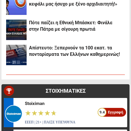
κεφάλι μας ήσυχο με ξένο αρχιδιαιτητή!»
Πότε παίζει η Εθνική Μπάσκετ: Φινάλε
στην Πάτρα με σίγουρη πρωτιά
Απίστευτο: Ξεπερνούν τα 100 εκατ. τα
πονταρίσματα των Ελλήνων καθημερινώς!
ΣΤΟΙΧΗΜΑΤΙΚΕΣ
Stoiximan
☆☆☆☆☆
★★★★★
9.4
Εγγραφή
ΕΕΕΠ | 21+ | ΠΑΙΞΕ ΥΠΕΥΘΥΝΑ