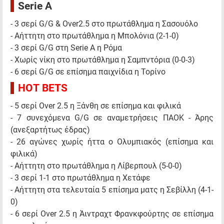
Serie A
- 3 σερί G/G & Over2.5 στο πρωτάθλημα η Σασουόλο
- Αήττητη στο πρωτάθλημα η Μπολόνια (2-1-0)
- 3 σερί G/G στη Serie A η Ρόμα
- Χωρίς νίκη στο πρωτάθλημα η Σαμπντόρια (0-0-3)
- 6 σερί G/G σε επίσημα παιχνίδια η Τορίνο
ΗΟΤ ΒΕΤS
- 5 σερί Over 2.5 η Ξάνθη σε επίσημα και φιλικά
- 7 συνεχόμενα G/G σε αναμετρήσεις ΠΑΟΚ - Άρης
(ανεξαρτήτως έδρας)
- 26 αγώνες χωρίς ήττα ο Ολυμπιακός (επίσημα και
φιλικά)
- Αήττητη στο πρωτάθλημα η Λίβερπουλ (5-0-0)
- 3 σερί 1-1 στο πρωτάθλημα η Χετάφε
- Αήττητη στα τελευταία 5 επίσημα ματς η Σεβίλλη (4-1-
0)
- 6 σερί Over 2.5 η Άιντραχτ Φρανκφούρτης σε επίσημα