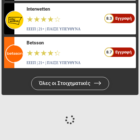
Interwetten
☆☆☆☆☆
★★★★★
8.3
Εγγραφή
ΕΕΕΠ | 21+ | ΠΑΙΞΕ ΥΠΕΥΘΥΝΑ
Betsson
☆☆☆☆☆
★★★★★
8.7
Εγγραφή
ΕΕΕΠ | 21+ | ΠΑΙΞΕ ΥΠΕΥΘΥΝΑ
Όλες οι Στοιχηματικές