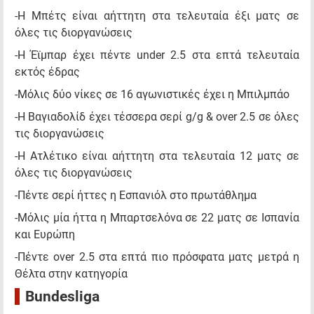
-Η Μπέτς είναι αήττητη στα τελευταία έξι ματς σε
όλες τις διοργανώσεις
-Η Έϊμπαρ έχει πέντε under 2.5 στα επτά τελευταία
εκτός έδρας
-Μόλις δύο νίκες σε 16 αγωνιστικές έχει η Μπιλμπάο
-Η Βαγιαδολίδ έχει τέσσερα σερί g/g & over 2.5 σε όλες
τις διοργανώσεις
-Η Ατλέτικο είναι αήττητη στα τελευταία 12 ματς σε
όλες τις διοργανώσεις
-Πέντε σερί ήττες η Εσπανιόλ στο πρωτάθλημα
-Μόλις μία ήττα η Μπαρτσελόνα σε 22 ματς σε Ισπανία
και Ευρώπη
-Πέντε over 2.5 στα επτά πιο πρόσφατα ματς μετρά η
Θέλτα στην κατηγορία
Bundesliga