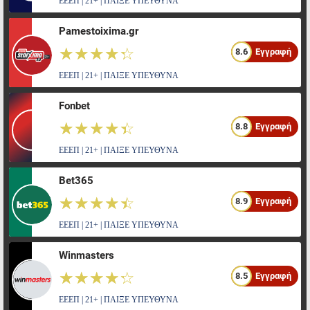
ΕΕΕΠ | 21+ | ΠΑΙΞΕ ΥΠΕΥΘΥΝΑ
Pamestoixima.gr
☆☆☆☆☆
★★★★★
8.6
Εγγραφή
ΕΕΕΠ | 21+ | ΠΑΙΞΕ ΥΠΕΥΘΥΝΑ
Fonbet
☆☆☆☆☆
★★★★★
8.8
Εγγραφή
ΕΕΕΠ | 21+ | ΠΑΙΞΕ ΥΠΕΥΘΥΝΑ
Bet365
☆☆☆☆☆
★★★★★
8.9
Εγγραφή
ΕΕΕΠ | 21+ | ΠΑΙΞΕ ΥΠΕΥΘΥΝΑ
Winmasters
☆☆☆☆☆
★★★★★
8.5
Εγγραφή
ΕΕΕΠ | 21+ | ΠΑΙΞΕ ΥΠΕΥΘΥΝΑ