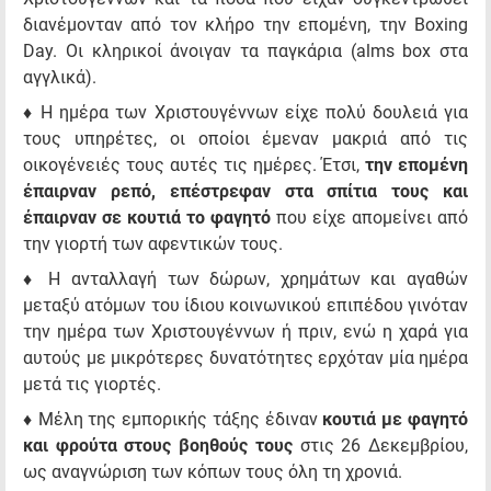
διανέμονταν από τον κλήρο την επομένη, την Boxing
Day. Οι κληρικοί άνοιγαν τα παγκάρια (alms box στα
αγγλικά).
♦ Η ημέρα των Χριστουγέννων είχε πολύ δουλειά για
τους υπηρέτες, οι οποίοι έμεναν μακριά από τις
οικογένειές τους αυτές τις ημέρες. Έτσι,
την επομένη
έπαιρναν ρεπό, επέστρεφαν στα σπίτια τους και
έπαιρναν σε κουτιά το φαγητό
που είχε απομείνει από
την γιορτή των αφεντικών τους.
♦ Η ανταλλαγή των δώρων, χρημάτων και αγαθών
μεταξύ ατόμων του ίδιου κοινωνικού επιπέδου γινόταν
την ημέρα των Χριστουγέννων ή πριν, ενώ η χαρά για
αυτούς με μικρότερες δυνατότητες ερχόταν μία ημέρα
μετά τις γιορτές.
♦ Μέλη της εμπορικής τάξης έδιναν
κουτιά με φαγητό
και φρούτα στους βοηθούς τους
στις 26 Δεκεμβρίου,
ως αναγνώριση των κόπων τους όλη τη χρονιά.