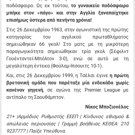
ποδόσφαιρο. Ως εκ τούτου,
το γυναικείο ποδόσφαιρο
μπήκε στον «πάγο» και στην Αγγλία ξαναπαίχτηκε
επισήμως ύστερα από πενήντα χρόνια!
Στις 26 Δεκεμβρίου 1963, στην αγωνιστική της πρώτης
κατηγορίας του αγγλικού πρωταθλήματος
σημειώθηκαν 66 γκολ! Στο ματς με τη μικρότερη
παραγωγικότητα σημειώθηκαν τρία γκολ (Σέφιλντ
Γουέντσντεϊ-Μπόλτον 3-0), ενώ σε αυτό με τη
μεγαλύτερη έντεκα (Φούλαμ-Ιπσουιτς 10-1).
Και, στις 26 Δεκεμβρίου 1999, η Τσέλσι έγινε
η πρώτη
βρετανική ομάδα που παρέταξε μία ενδεκάδα χωρίς
κανέναν γηγενή
, σε αγώνα της Premier League με
αντίπαλο τη Σαουθάμπτον.
Νίκος Μποζιονέλος
21+ |Αρμόδιος Ρυθμιστής ΕΕΕΠ | Κίνδυνος εθισμού &
απώλειας περιουσίας | Γραμμή βοήθειας ΚΕΘΕΑ: 210
9237777 | Παίξε Υπεύθυνα