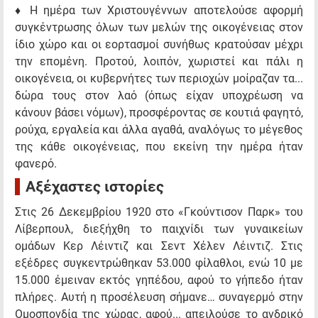
♦ Η ημέρα των Χριστουγέννων αποτελούσε αφορμή
συγκέντρωσης όλων των μελών της οικογένειας στον
ίδιο χώρο και οι εορτασμοί συνήθως κρατούσαν μέχρι
την επομένη. Προτού, λοιπόν, χωριστεί και πάλι η
οικογένεια, οι κυβερνήτες των περιοχών μοίραζαν τα...
δώρα τους στον λαό (όπως είχαν υποχρέωση να
κάνουν βάσει νόμων), προσφέροντας σε κουτιά φαγητό,
ρούχα, εργαλεία και άλλα αγαθά, αναλόγως το μέγεθος
της κάθε οικογένειας, που εκείνη την ημέρα ήταν
φανερό.
Αξέχαστες ιστορίες
Στις 26 Δεκεμβρίου 1920 στο «Γκούντισον Παρκ» του
Λίβερπουλ, διεξήχθη το παιχνίδι των γυναικείων
ομάδων Κερ Λέιντιζ και Σεντ Χέλεν Λέιντιζ. Στις
εξέδρες συγκεντρώθηκαν 53.000 φίλαθλοι, ενώ 10 με
15.000 έμειναν εκτός γηπέδου, αφού το γήπεδο ήταν
πλήρες. Αυτή η προσέλευση σήμανε… συναγερμό στην
Ομοσπονδία της χώρας, αφού... απειλούσε το ανδρικό