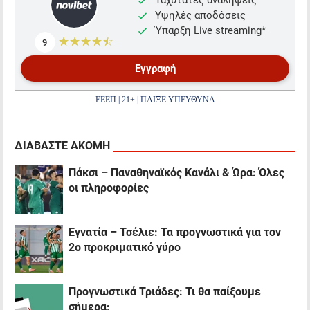
Ταχύτατες αναλήψεις
Υψηλές αποδόσεις
Ύπαρξη Live streaming*
☆☆☆☆☆
★★★★★
9
Εγγραφή
ΕΕΕΠ | 21+ | ΠΑΙΞΕ ΥΠΕΥΘΥΝΑ
ΔΙΑΒΑΣΤΕ ΑΚΟΜΗ
Πάκσι – Παναθηναϊκός Κανάλι & Ώρα: Όλες
οι πληροφορίες
Εγνατία – Τσέλιε: Τα προγνωστικά για τον
2ο προκριματικό γύρο
Προγνωστικά Τριάδες: Τι θα παίξουμε
σήμερα;