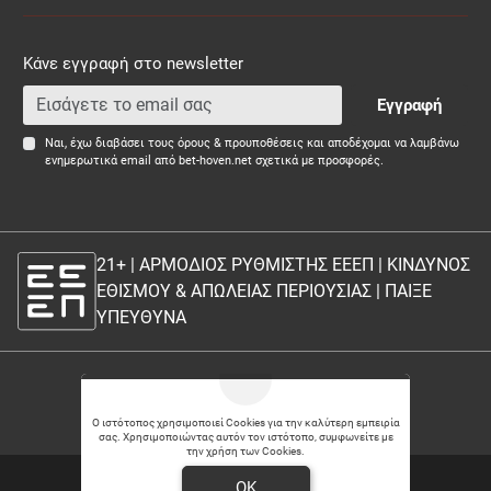
Κάνε εγγραφή στο newsletter
Εγγραφή
Ναι, έχω διαβάσει τους όρους & προυποθέσεις και αποδέχομαι να λαμβάνω
ενημερωτικά email από bet-hoven.net σχετικά με προσφορές.
21+ | ΑΡΜΟΔΙΟΣ ΡΥΘΜΙΣΤΗΣ ΕΕΕΠ | ΚΙΝΔΥΝΟΣ
ΕΘΙΣΜΟΥ & ΑΠΩΛΕΙΑΣ ΠΕΡΙΟΥΣΙΑΣ |
ΠΑΙΞΕ
ΥΠΕΥΘΥΝΑ
21+
Ο ιστότοπος χρησιμοποιεί Cookies για την καλύτερη εμπειρία
σας. Χρησιμοποιώντας αυτόν τον ιστότοπο, συμφωνείτε με
την χρήση των Cookies.
Θέσεις εργασίας
OK