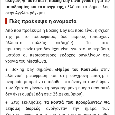
αλόγων, γι' αυτό και η Boxing Day είναι γνωστή για τις
ιπποδρομίες και το κυνήγι της
, αλλά και το -δημοφιλές
στην Αγγλία- ράγκμπι.
Πώς προέκυψε η ονομασία
Από πού προέκυψε η Boxing Day και ποια είναι η σχέση
της με το ποδόσφαιρο; Ιδού μερικές (υπάρχουν
άλλωστε πολλές εκδοχές)… Το πότε
πρωτοεμφανίστηκε δεν έχει γίνει γνωστό με ακρίβεια,
ωστόσο οι περισσότερες εκδοχές συγκλίνουν στα
χρόνια του Μεσαίωνα.
♦ Boxing Day σημαίνει
«Ημέρα του Κουτιού»
στην
ελληνική μετάφραση και στη σύγχρονη εποχή, η
ονομασία μπορεί να αποδοθεί στο άνοιγμα των δώρων
των Χριστουγέννων τη συγκεκριμένη ημέρα (εάν αυτό
δεν έχει συμβεί ήδη στις 25 Δεκεμβρίου).
♦ Στις εκκλησίες,
τα κουτιά που προορίζονταν για
ετήσιες δωρεές
ανοίγονταν την ημέρα των
Χριστουγέννων και τα ποσά που είχαν συγκεντρωθεί