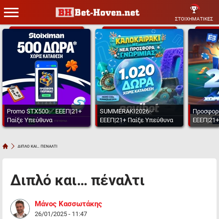
ΣΤΟΙΧΗΜΑΤΙΚΕΣ
Promo STX500✅ ΕΕΕΠ|21+
SUMMERAKI2026✅
Προσφορ
Παίξε Υπεύθυνα
ΕΕΕΠ|21+ Παίξε Υπεύθυνα
ΕΕΕΠ|21+
ΔΙΠΛΟ ΚΑΙ… ΠΕΝΑΛΤΙ
Διπλό και… πέναλτι
Μάνος Κασσωτάκης
26/01/2025 - 11:47