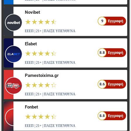
Novibet
☆☆☆☆☆
★★★★★
9
Εγγραφή
ΕΕΕΠ | 21+ | ΠΑΙΞΕ ΥΠΕΥΘΥΝΑ
Elabet
☆☆☆☆☆
★★★★★
8.8
Εγγραφή
ΕΕΕΠ | 21+ | ΠΑΙΞΕ ΥΠΕΥΘΥΝΑ
Pamestoixima.gr
☆☆☆☆☆
★★★★★
8.6
Εγγραφή
ΕΕΕΠ | 21+ | ΠΑΙΞΕ ΥΠΕΥΘΥΝΑ
Fonbet
☆☆☆☆☆
★★★★★
8.8
Εγγραφή
ΕΕΕΠ | 21+ | ΠΑΙΞΕ ΥΠΕΥΘΥΝΑ