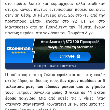
στο πρώτο λεπτό και κυριάρχησαν αλλά στάθηκαν
άτυχοι. Κάνουν πάντως εντυπωσιακή πορεία και είναι
στην 3η θέση. Οι Ρέιντζερς είναι 2οι στο -13 από την
πρωτοπόρο Σέλτικ, έχασαν στο 92’ με 2-1 στο
Μάντσεστερ από τη Γιουνάιτεντ την Πέμπτη, έχουν
πάντως περάσει στα νοκ-άουτ του Γιουρόπα Λιγκ.
Αποκλειστική STX500 Προσφορά*
Γνωριμίας από τη Stoiximan
☆☆☆☆☆
★★★★★
EΓΓΡΑΦΗ
ΕΕΕΠ | 21+ | ΠΑΙΞΕ ΥΠΕΥΘΥΝΑ
Η απόσταση από τη Σέλτικ οφείλεται και στις κακές
εκτός έδρας επιδόσεις τους,
δεν έχουν κερδίσει τα 5
τελευταία ματς που έδωσαν μακριά από το γήπεδο
τους
, μετρούν συνολικά
μόλις 3 νίκες σε 11 εκτός
έδρας
παιχνίδια. Μία από αυτές τις 3 νίκες ήταν
απέναντι στην Νταντί Γιουνάιτεντ με 1-0 (στο ματς της