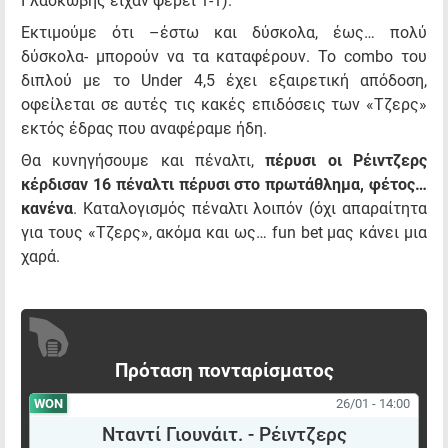
Γλασκώβης είχαν φέρει 1-1).
Eκτιμούμε ότι –έστω και δύσκολα, έως… πολύ
δύσκολα- μπορούν να τα καταφέρουν. Το combo του
διπλού με το Under 4,5 έχει εξαιρετική απόδοση,
οφείλεται σε αυτές τις κακές επιδόσεις των «Τζερς»
εκτός έδρας που αναφέραμε ήδη.
Θα κυνηγήσουμε και πέναλτι,
πέρυσι οι Ρέιντζερς
κέρδισαν 16 πέναλτι πέρυσι στο πρωτάθλημα, φέτος…
κανένα
. Καταλογισμός πέναλτι λοιπόν (όχι απαραίτητα
για τους «Τζερς», ακόμα και ως… fun bet μας κάνει μια
χαρά.
Πρόταση πονταρίσματος
WON
26/01 - 14:00
Νταντί Γιουνάιτ.
-
Ρέιντζερς