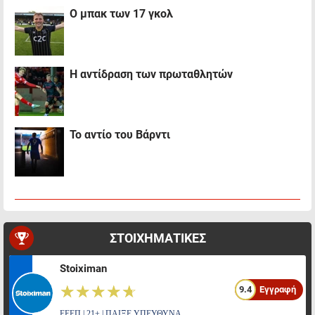
Ο μπακ των 17 γκολ
Η αντίδραση των πρωταθλητών
Το αντίο του Βάρντι
ΣΤΟΙΧΗΜΑΤΙΚΕΣ
Stoiximan
☆☆☆☆☆
★★★★★
9.4
Εγγραφή
ΕΕΕΠ | 21+ | ΠΑΙΞΕ ΥΠΕΥΘΥΝΑ