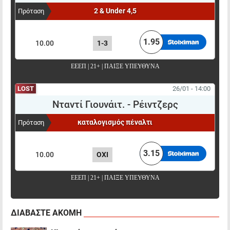
2 & Under 4,5
Πρόταση
ΠΟΝΤΑΡΙΣΜΑ
ΑΠΟΤΕΛΕΣΜΑ
ΑΠΟΔΟΣΗ
1.95
10.00
1-3
ΕΕΕΠ | 21+ | ΠΑΙΞΕ ΥΠΕΥΘΥΝΑ
LOST
26/01 - 14:00
Νταντί Γιουνάιτ.
-
Ρέιντζερς
καταλογισμός πέναλτι
Πρόταση
ΠΟΝΤΑΡΙΣΜΑ
ΑΠΟΤΕΛΕΣΜΑ
ΑΠΟΔΟΣΗ
3.15
10.00
OXI
ΕΕΕΠ | 21+ | ΠΑΙΞΕ ΥΠΕΥΘΥΝΑ
ΔΙΑΒΑΣΤΕ ΑΚΟΜΗ