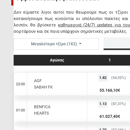
Δεν είμαστε λίγοι αυτοί που θεωρούμε πως οι τζίροι 
κατανοήσουμε πως κινούνται οι υπόλοιποι παίκτες και
λοιπόν, θα βρίσκετε
καθημερινά (24/7) updates για το
σορτάρουν και σε ποια υπάρχουν σημαντικές μεταβολές.
Μεγαλύτερο τζίρο (1Χ2)
Αγώνας
1
1.82
(54,52%)
AGF
23:00
SABAH FK
55.166,10€
1.13
(87,37%)
BENFICA
01:00
HEARTS
61.027,40€
1.72
(57,34%)