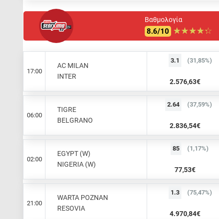
Βαθμολογία
☆☆☆☆☆
★★★★★
8.6/10
3.1
(31,85%)
AC MILAN
17:00
INTER
2.576,63€
2.64
(37,59%)
TIGRE
06:00
BELGRANO
2.836,54€
85
(1,17%)
EGYPT (W)
02:00
NIGERIA (W)
77,53€
1.3
(75,47%)
WARTA POZNAN
21:00
RESOVIA
4.970,84€