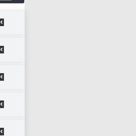
4€
4€
9€
3€
1€