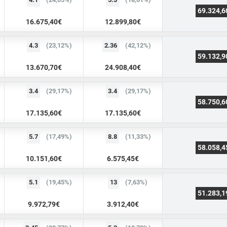
69.324,6
16.675,40€
12.899,80€
4.3
(23,12%)
2.36
(42,12%)
59.132,9
13.670,70€
24.908,40€
3.4
(29,17%)
3.4
(29,17%)
58.750,6
17.135,60€
17.135,60€
5.7
(17,49%)
8.8
(11,33%)
58.058,4
10.151,60€
6.575,45€
5.1
(19,45%)
13
(7,63%)
51.283,1
9.972,79€
3.912,40€