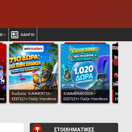
NE
ΟΔΗΓΟΙ
Κωδικός SUMMER710✅
SUMMERAKI2026✅
Αποκλεισ
υνα
ΕΕΕΠ|21+ Παίξε Υπεύθυνα
ΕΕΕΠ|21+ Παίξε Υπεύθυνα
ΕΕΕΠ|21+
ΣΤΟΙΧΗΜΑΤΙΚΕΣ