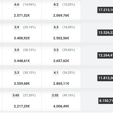
6.6
(14,94%)
8.2
(12,02%)
17.213,1
2.571,52€
2.069,76€
3.9
(25,14%)
5.3
(18,50%)
13.526,2
3.400,92€
2.502,56€
3.5
(28,12%)
3.3
(29,82%)
12.264,4
3.448,61€
3.657,62€
3.3
(30,13%)
4.1
(24,25%)
11.813,3
3.559,68€
2.865,11€
3.65
(27,20%)
2.02
(49,16%)
8.150,7
2.217,29€
4.006,49€