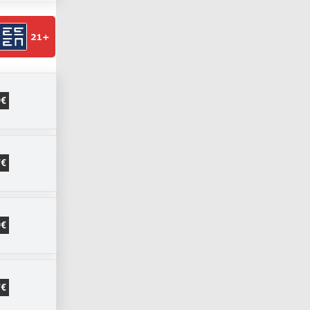
0€
7€
0€
7€