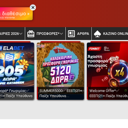
 διαθέσιμο »
 ΠΑΙΞΕ ΥΠΕΥΘΥΝΑ
ΙΡΙΕΣ 2026
ΠΡΟΣΦΟΡΕΣ*
ΑΡΘΡΑ
ΚΑΖΙΝΟ ONLI
ορά* Γνωριμίας✅
SUMMER5000✅ ΕΕΕΠ|21+
Welcome Offer*✅
21+ Παίξε Υπεύθυνα
Παίξε Υπεύθυνα
ΕΕΕΠ|21+ Παίξε Υπεύθ