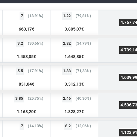
7
(13,91%)
1.22
(79,81%)
4.767,7
663,17€
3.805,07€
3.2
(30,66%)
2.82
(34,79%)
4.739,1
1.453,05€
1.648,85€
5.5
(17,91%)
1.38
(71,38%)
4.639,9
831,04€
3.312,13€
3.85
(25,75%)
2.46
(40,30%)
4.536,7
1.168,20€
1.828,27€
7
(14,13%)
8.2
(12,06%)
4.123,9