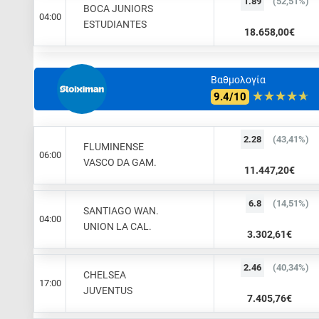
1.89
(52,51%)
BOCA JUNIORS
04:00
ESTUDIANTES
18.658,00€
Βαθμολογία
☆☆☆☆☆
★★★★★
9.4/10
2.28
(43,41%)
FLUMINENSE
06:00
VASCO DA GAM.
11.447,20€
6.8
(14,51%)
SANTIAGO WAN.
04:00
UNION LA CAL.
3.302,61€
2.46
(40,34%)
CHELSEA
17:00
JUVENTUS
7.405,76€