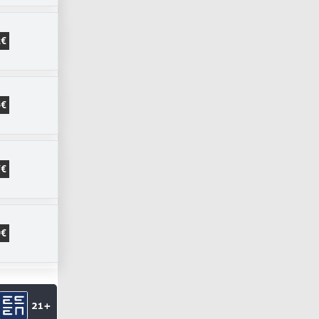
2€
5€
7€
0€